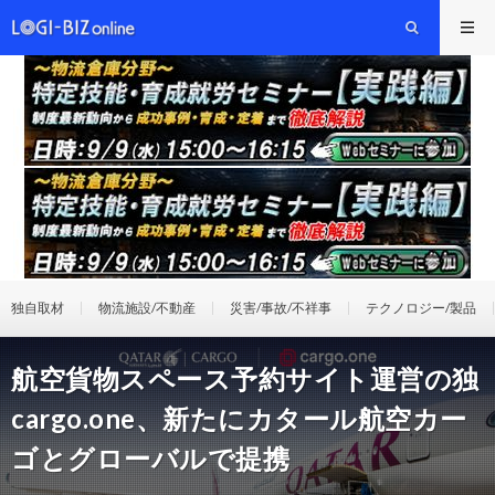
独自取材
物流施設/不動産
災害/事故/不祥事
テクノロジー/製品
航空貨物スペース予約サイト運営の独
cargo.one、新たにカタール航空カー
ゴとグローバルで提携