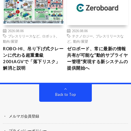
2026.08.06
2026.08.06
プレスリリースなど
,
ロボット
,
テクノロジー
,
プレスリリースな
動向/展望
ど
,
動向/展望
ROBO-HI、吊り下げ式クレー
ゼロボード、常に最新の情報
ンに代わる超重量級
共有が可能な“動的サプライヤ
200tAGVで「落下リスク」
ー管理”実現する新システムの
解消と説明
提供開始へ
Back to Top
メルマガ会員登録
プライバシーポリシー