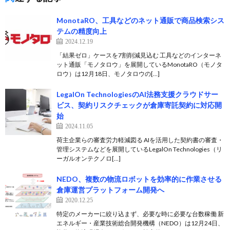
MonotaRO、工具などのネット通販で商品検索シス
テムの精度向上
2024.12.19
「結果ゼロ」ケースを7割削減見込む 工具などのインターネ
ット通販「モノタロウ」を展開しているMonotaRO（モノタ
ロウ）は12月18日、モノタロウの[…]
LegalOn TechnologiesのAI法務支援クラウドサー
ビス、契約リスクチェックが倉庫寄託契約に対応開
始
2024.11.05
荷主企業らの審査労力軽減図る AIを活用した契約書の審査・
管理システムなどを展開しているLegalOn Technologies（リ
ーガルオンテクノロ[…]
NEDO、複数の物流ロボットを効率的に作業させる
倉庫運営プラットフォーム開発へ
2020.12.25
特定のメーカーに絞り込まず、必要な時に必要な台数稼働 新
エネルギー・産業技術総合開発機構（NEDO）は12月24日、