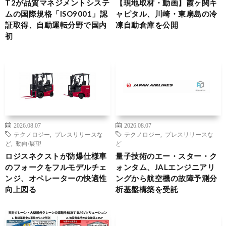
T2が品質マネジメントシステ
【現地取材・動画】霞ヶ関キ
ムの国際規格「ISO9001」認
ャピタル、川崎・東扇島の冷
証取得、自動運転分野で国内
凍自動倉庫を公開
初
2026.08.07
2026.08.07
テクノロジー
,
プレスリリースな
テクノロジー
,
プレスリリースな
ど
,
動向/展望
ど
ロジスネクストが防爆仕様車
量子技術のエー・スター・ク
のフォークをフルモデルチェ
ォンタム、JALエンジニアリ
ンジ、オペレーターの快適性
ングから航空機の故障予測分
向上図る
析基盤構築を受託