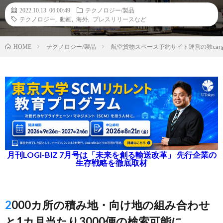
2022.10.13 06:00:49
テクノロジー/製品
テクノロジー
,
動画
,
海外
,
プレスリリースなど
テクノロジー/製品
航空貨物スペース予約サイト運営の独car
HOME
月刊LOGI-BIZ 7月号は「未来を創る輸送改革」 先行企業の
生存戦略を徹底取材
2000カ所の積み地・向け地の組み合わせ
と1カ月当たり3000便の検索可能に