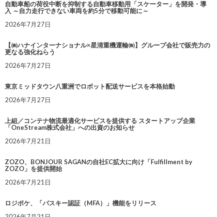
自動車船の荷役中断を抑制する自動車移動用「スケーター」を開発・導
入 ～自力走行できない車両を約5分で移動可能に～
2026年7月27日
【㈱ハナインターナショナル×星清重機運輸㈱】グループ会社で販売力の
更なる強化ねらう
2026年7月27日
東京ミッドタウン八重洲でロボット配送サービスを本格始動
2026年7月27日
上組／コンテナ物流最適化サービスを提供する スタートアップ企業
「OneStream株式会社」への出資のお知らせ
2026年7月21日
ZOZO、BONJOUR SAGANの自社EC拡大に向け「Fulfillment by
ZOZO」を提供開始
2026年7月21日
ロジポケ、「パスキー認証（MFA）」機能をリリース
2026年7月21日