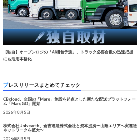
【独自】オープンロジの「AI梱包予測」、トラック必要台数の迅速把握
にも活用本格化
プレスリリースまとめてチェック
CBcloud、全国の「Marq」施設を起点とした新たな配送プラットフォー
ム「MarqGO」開始
2026年8月5日
株式会社Univearth、倉吉運送株式会社と資本提携〜山陰エリアへ実運送
ネットワークを拡大〜
2026年8月5日