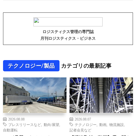
ロジスティクス管理の専門誌
月刊ロジスティクス・ビジネス
テクノロジー/製品
カテゴリの最新記事
2026.08.08
2026.08.07
プレスリリースなど
,
動向/展望
,
テクノロジー
,
動画
,
物流施設
,
自動運転
記者会見など