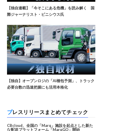
【独自連載】「今そこにある危機」を読み解く 国
際ジャーナリスト・ビニシウス氏
【独自】オープンロジの「AI梱包予測」、トラック
必要台数の迅速把握にも活用本格化
プレスリリースまとめてチェック
CBcloud、全国の「Marq」施設を起点とした新た
な配送プラットフォーム「MarqGO」開始