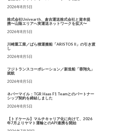
2026年8月5日
株式会社Univearth、倉吉運送株式会社と資本提
携〜山陰エリアへ実運送ネットワークを拡大〜
2026年8月5日
川崎重工業／ばら積運搬船「ARISTOS II」の引き渡
し
2026年8月5日
フジトランスコーポレーション／新造船「蓉翔丸」
就航
2026年8月5日
ネバーマイル：TGR Haas F1 Teamとのパートナー
シップ契約を締結しました
2026年8月5日
【トドケール】マルチキャリア化に向けて、2026
年7月よりヤマト運輸とのAPI連携を開始
2026年7月30日