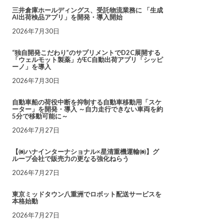
三井倉庫ホールディングス、受託物流業務に 「生成
AI出荷検品アプリ」を開発・導入開始
2026年7月30日
“独自開発こだわり”のサプリメントでD2C展開する
「ウェルモット製薬」がEC自動出荷アプリ「シッピ
ーノ」を導入
2026年7月30日
自動車船の荷役中断を抑制する自動車移動用「スケ
ーター」を開発・導入 ～自力走行できない車両を約
5分で移動可能に～
2026年7月27日
【㈱ハナインターナショナル×星清重機運輸㈱】グ
ループ会社で販売力の更なる強化ねらう
2026年7月27日
東京ミッドタウン八重洲でロボット配送サービスを
本格始動
2026年7月27日