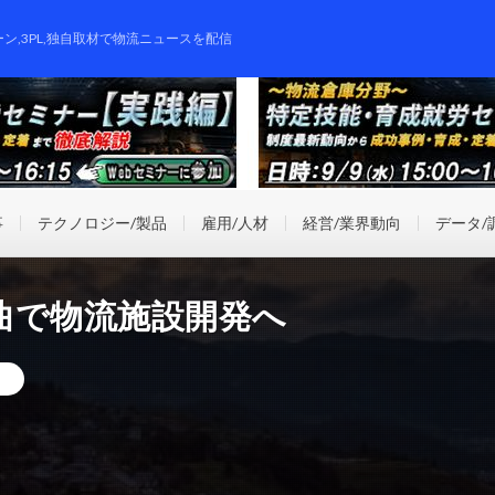
ーン,3PL,独自取材で物流ニュースを配信
事
テクノロジー/製品
雇用/人材
経営/業界動向
データ/
曲で物流施設開発へ