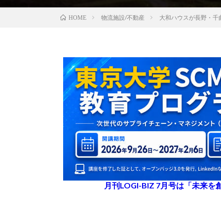
物流施設/不動産
大和ハウスが長野・千
HOME
月刊LOGI-BIZ 7月号は「未