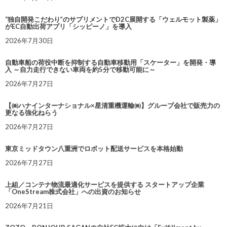
“独自開発こだわり”のサプリメントでD2C展開する「ウェルモット製薬」
がEC自動出荷アプリ「シッピーノ」を導入
2026年7月30日
自動車船の荷役中断を抑制する自動車移動用「スケーター」を開発・導
入 ～自力走行できない車両を約5分で移動可能に～
2026年7月27日
【㈱ハナインターナショナル×星清重機運輸㈱】グループ会社で販売力の
更なる強化ねらう
2026年7月27日
東京ミッドタウン八重洲でロボット配送サービスを本格始動
2026年7月27日
上組／コンテナ物流最適化サービスを提供する スタートアップ企業
「OneStream株式会社」への出資のお知らせ
2026年7月21日