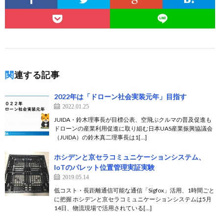
関連する記事
2022年は「ドローン社会実装元年」目指す
2022.01.25
JUIDA・鈴木理事長が目標公表、空飛ぶクルマの普及促進も
ドローンの産業利用促進に取り組む日本UAS産業振興協議会
（JUIDA）の鈴木真二理事長は1[…]
ホシデンと京セラコミュニケーションシステム、
IoTのパレット位置管理実証実験
2019.05.14
低コスト・長距離通信可能な通信「Sigfox」活用、1時間ごと
に把握 ホシデンと京セラコミュニケーションシステムは5月
14日、物流現場で活用されている[…]