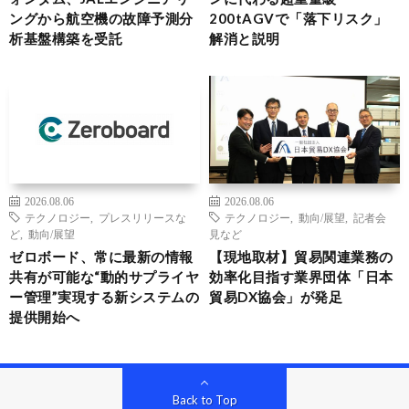
ングから航空機の故障予測分
200tAGVで「落下リスク」
析基盤構築を受託
解消と説明
2026.08.06
2026.08.06
テクノロジー
,
プレスリリースな
テクノロジー
,
動向/展望
,
記者会
ど
,
動向/展望
見など
ゼロボード、常に最新の情報
【現地取材】貿易関連業務の
共有が可能な“動的サプライヤ
効率化目指す業界団体「日本
ー管理”実現する新システムの
貿易DX協会」が発足
提供開始へ
Back to Top