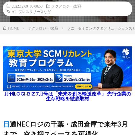
2022.12.09 06:00:50
テクノロジー/製品
AI
,
プレスリリースなど
テクノロジー/製品
ソニーセミコンダクタソリューションズとN
HOME
月刊LOGI-BIZ 7月号は「未来を創る輸送改革」 先行企業の
生存戦略を徹底取材
日通NECロジの千葉・成田倉庫で来年3月
まで、空き棚スペースを可視化