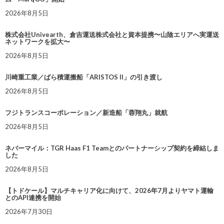
2026年8月5日
株式会社Univearth、倉吉運送株式会社と資本提携〜山陰エリアへ実運送
ネットワークを拡大〜
2026年8月5日
川崎重工業／ばら積運搬船「ARISTOS II」の引き渡し
2026年8月5日
フジトランスコーポレーション／新造船「蓉翔丸」就航
2026年8月5日
ネバーマイル：TGR Haas F1 Teamとのパートナーシップ契約を締結しま
した
2026年8月5日
【トドケール】マルチキャリア化に向けて、2026年7月よりヤマト運輸
とのAPI連携を開始
2026年7月30日