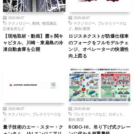
2026.08.07
2026.08.07
テクノロジー
,
動画
,
物流施設
,
テクノロジー
,
プレスリリースな
記者会見など
ど
,
動向/展望
【現地取材・動画】霞ヶ関キ
ロジスネクストが防爆仕様車
ャピタル、川崎・東扇島の冷
のフォークをフルモデルチェ
凍自動倉庫を公開
ンジ、オペレーターの快適性
向上図る
2026.08.07
2026.08.06
テクノロジー
,
プレスリリースな
プレスリリースなど
,
ロボット
,
ど
動向/展望
量子技術のエー・スター・ク
ROBO-HI、吊り下げ式クレー
ォンタム、JALエンジニアリ
ンに代わる超重量級