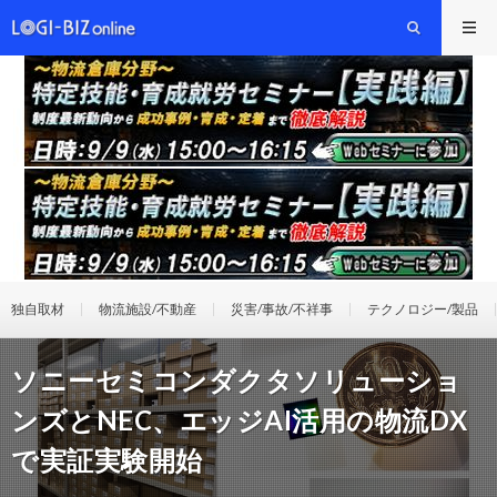
独自取材
物流施設/不動産
災害/事故/不祥事
テクノロジー/製品
ソニーセミコンダクタソリューショ
ンズとNEC、エッジAI活用の物流DX
で実証実験開始