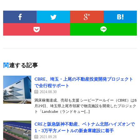
関連する記事
CBRE、埼玉・上尾の不動産投資開発プロジェクト
で全行程サポート
2024.08.30
満床稼働達成、売却も支援 シービーアールイー（CBRE）は8
月29日、埼玉県上尾市領家で物流施設を開発したプロジェク
ト「Landcube（ランドキュー[…]
CREと阪急阪神不動産、ベトナム北部ハイズオンで
1・3万平方メートルの新倉庫建設に着手
2021.09.28