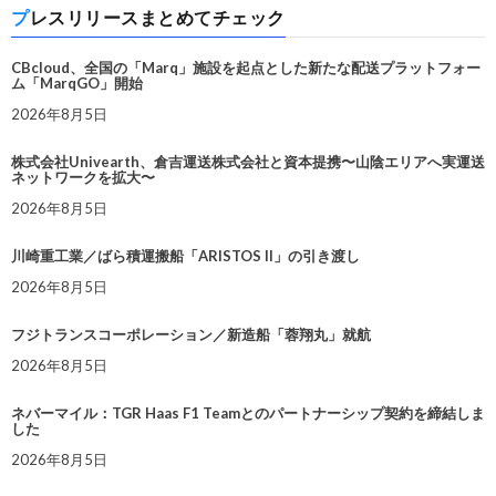
プレスリリースまとめてチェック
CBcloud、全国の「Marq」施設を起点とした新たな配送プラットフォー
ム「MarqGO」開始
2026年8月5日
株式会社Univearth、倉吉運送株式会社と資本提携〜山陰エリアへ実運送
ネットワークを拡大〜
2026年8月5日
川崎重工業／ばら積運搬船「ARISTOS II」の引き渡し
2026年8月5日
フジトランスコーポレーション／新造船「蓉翔丸」就航
2026年8月5日
ネバーマイル：TGR Haas F1 Teamとのパートナーシップ契約を締結しま
した
2026年8月5日