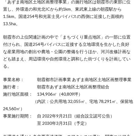
「あずま南地区土地区画整理事業」の施行地区は朝霞市の東部に位
置し、外環道の和光北ICから約1km、東武東上線の朝霞駅から
1.5km。国道254号和光富士見バイパスの西側に近接した面積約
13.5ha。
朝霞市の上位関連計画の中で「まちづくり重点地区」の一部に位置
付けられ、国道254号バイパスに近接する立地環境を生かした良好
な産業用地の創出や農地・公園の整備を行うほか、河川改修計画な
ども踏まえ、周辺環境や自然環境と調和した街づくりを計画してい
る。
事業名称： 朝霞都市計画事業 あずま南地区土地区画整理事業
施行者： 朝霞市あずま南地区土地区画整理組合
施行地区面積： 134,906㎡（40,809坪）
（内訳：公共用地 32,055㎡、宅地 78,291㎡、保留地
24,560㎡）
事業施行期間： 自 2022年9月21日（組合設立認可公告）
至 2030年3月31日（予定）