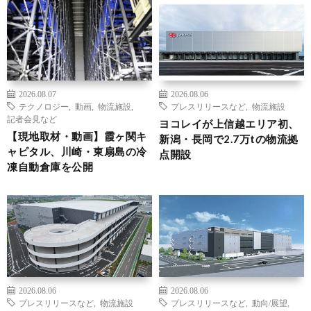
2026.08.07
2026.08.06
テクノロジー
,
動画
,
物流施設
,
プレスリリースなど
,
物流施設
記者会見など
ヨコレイが上信越エリア初、
【現地取材・動画】霞ヶ関キ
新潟・長岡で2.7万tの物流拠
ャピタル、川崎・東扇島の冷
点開設
凍自動倉庫を公開
2026.08.06
2026.08.06
プレスリリースなど
,
物流施設
プレスリリースなど
,
動向/展望
,