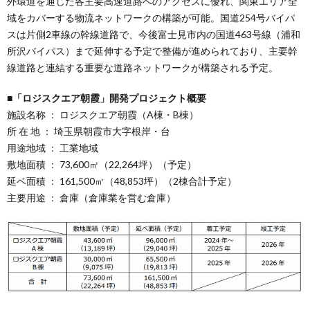
外環道を通じた各主要高速道路へのアクセスに優れ、関東エリア全
域をカバーする物流ネットワークの構築が可能。国道254号バイパ
スは片側2車線の幹線道路で、今後富士見市内の国道463号線（浦和
所沢バイパス）まで延伸する予定で整備が進められており、主要幹
線道路と連結する重要な道路ネットワークが構築される予定。
■「ロジスクエア朝霞」開発プロジェクト概要
施設名称 ： ロジスクエア朝霞（A棟・B棟）
所 在 地 ： 埼玉県朝霞市大字根岸・台
用途地域 ： 工業地域
敷地面積 ： 73,600㎡（22,264坪）（予定）
延ベ面積 ： 161,500㎡（48,853坪）（2棟合計予定）
主要用途 ： 倉庫（倉庫業を営む倉庫）