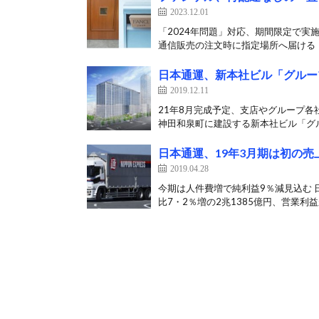
2023.12.01
「2024年問題」対応、期間限定で実施
通信販売の注文時に指定場所へ届ける「
日本通運、新本社ビル「グルー
2019.12.11
21年8月完成予定、支店やグループ各
神田和泉町に建設する新本社ビル「グル
日本通運、19年3月期は初の売
2019.04.28
今期は人件費増で純利益9％減見込む 
比7・2％増の2兆1385億円、営業利益が