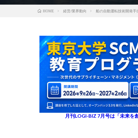
経営/業界動向
船の自動運転技術開発手
HOME
月刊LOGI-BIZ 7月号は「未