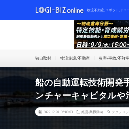
物流不動産,ロボット,ドロ
独自取材
物流施設/不動産
災害/事故/不祥
船の自動運転技術開発
ンチャーキャピタルや
2022.12.20 06:00:03
経営/業界動向
テクノロジ