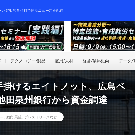
ーン,3PL,独自取材で物流ニュースを配信
事
テクノロジー/製品
雇用/人材
経営/業界動向
データ/
手掛けるエイトノット、広島ベ
池田泉州銀行から資金調達
ー
,
動向/展望
,
プレスリリースなど