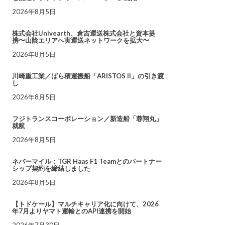
2026年8月5日
株式会社Univearth、倉吉運送株式会社と資本提
携〜山陰エリアへ実運送ネットワークを拡大〜
2026年8月5日
川崎重工業／ばら積運搬船「ARISTOS II」の引き渡
し
2026年8月5日
フジトランスコーポレーション／新造船「蓉翔丸」
就航
2026年8月5日
ネバーマイル：TGR Haas F1 Teamとのパートナー
シップ契約を締結しました
2026年8月5日
【トドケール】マルチキャリア化に向けて、2026
年7月よりヤマト運輸とのAPI連携を開始
2026年7月30日