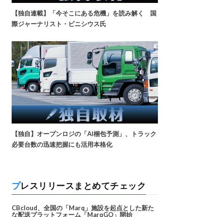
【独自連載】「今そこにある危機」を読み解く 国
際ジャーナリスト・ビニシウス氏
【独自】オープンロジの「AI梱包予測」、トラック
必要台数の迅速把握にも活用本格化
プレスリリースまとめてチェック
CBcloud、全国の「Marq」施設を起点とした新た
な配送プラットフォーム「MarqGO」開始