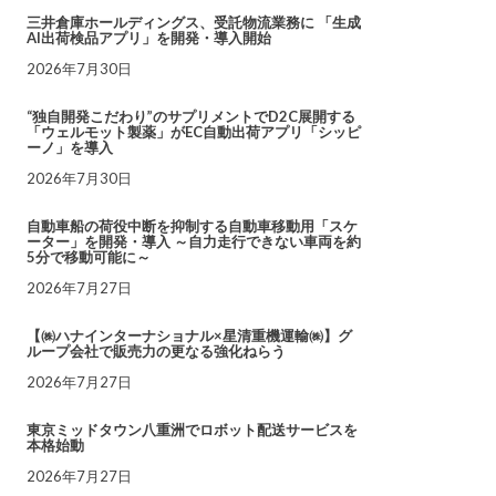
三井倉庫ホールディングス、受託物流業務に 「生成
AI出荷検品アプリ」を開発・導入開始
2026年7月30日
“独自開発こだわり”のサプリメントでD2C展開する
「ウェルモット製薬」がEC自動出荷アプリ「シッピ
ーノ」を導入
2026年7月30日
自動車船の荷役中断を抑制する自動車移動用「スケ
ーター」を開発・導入 ～自力走行できない車両を約
5分で移動可能に～
2026年7月27日
【㈱ハナインターナショナル×星清重機運輸㈱】グ
ループ会社で販売力の更なる強化ねらう
2026年7月27日
東京ミッドタウン八重洲でロボット配送サービスを
本格始動
2026年7月27日