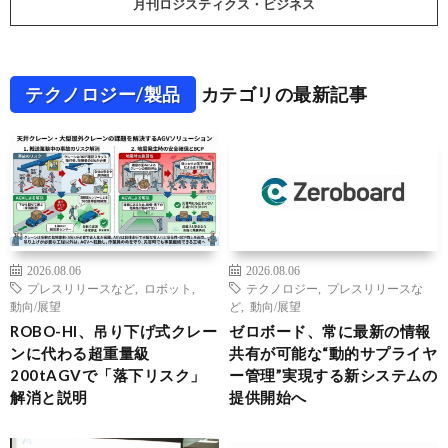
月刊ロジスティクス・ビジネス
テクノロジー/製品
カテゴリの最新記事
2026.08.06
2026.08.06
プレスリリースなど
,
ロボット
,
テクノロジー
,
プレスリリースな
動向/展望
ど
,
動向/展望
ROBO-HI、吊り下げ式クレー
ゼロボード、常に最新の情報
ンに代わる超重量級
共有が可能な“動的サプライヤ
200tAGVで「落下リスク」
ー管理”実現する新システムの
解消と説明
提供開始へ