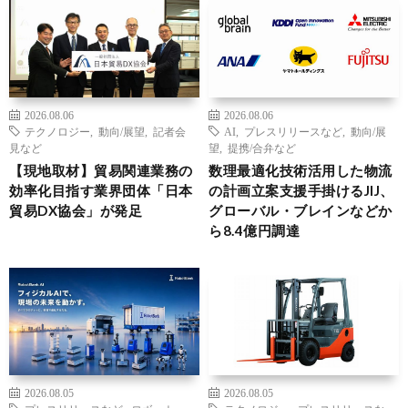
2026.08.06
2026.08.06
テクノロジー
,
動向/展望
,
記者会
AI
,
プレスリリースなど
,
動向/展
見など
望
,
提携/合弁など
【現地取材】貿易関連業務の
数理最適化技術活用した物流
効率化目指す業界団体「日本
の計画立案支援手掛けるJIJ、
貿易DX協会」が発足
グローバル・ブレインなどか
ら8.4億円調達
2026.08.05
2026.08.05