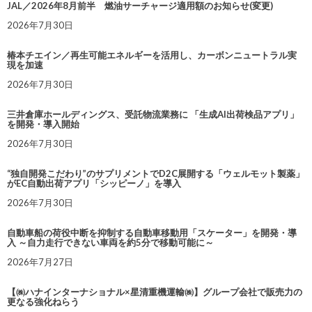
JAL／2026年8月前半 燃油サーチャージ適用額のお知らせ(変更)
2026年7月30日
椿本チエイン／再生可能エネルギーを活用し、カーボンニュートラル実
現を加速
2026年7月30日
三井倉庫ホールディングス、受託物流業務に 「生成AI出荷検品アプリ」
を開発・導入開始
2026年7月30日
“独自開発こだわり”のサプリメントでD2C展開する「ウェルモット製薬」
がEC自動出荷アプリ「シッピーノ」を導入
2026年7月30日
自動車船の荷役中断を抑制する自動車移動用「スケーター」を開発・導
入 ～自力走行できない車両を約5分で移動可能に～
2026年7月27日
【㈱ハナインターナショナル×星清重機運輸㈱】グループ会社で販売力の
更なる強化ねらう