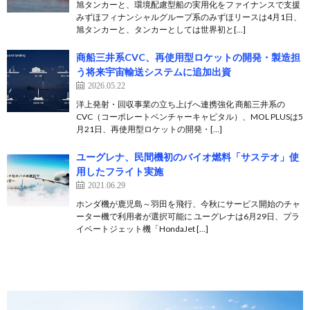
旭タンカーと、環境配慮型船の実用化をファイナンスで支援
みずほフィナンシャルグループ系のみずほリースは4月1日、
旭タンカーと、タンカーとしては世界初と[…]
商船三井系CVC、再使用型ロケットの開発・製造担
う将来宇宙輸送システムに追加出資
2026.05.22
洋上発射・回収事業の立ち上げへ連携強化 商船三井系の
CVC（コーポレートベンチャーキャピタル）、MOL PLUSは5
月21日、再使用型ロケットの開発・[…]
ユーグレナ、民間機初のバイオ燃料「サステオ」使
用したフライト実施
2021.06.29
ホンダ機が鹿児島～羽田を飛行、今秋にサービス開始のチャ
ーター機で利用者が選択可能に ユーグレナは6月29日、プラ
イベートジェット機「HondaJet […]