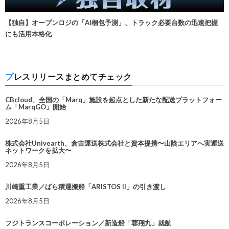
【独自】オープンロジの「AI梱包予測」、トラック必要台数の迅速把握
にも活用本格化
プレスリリースまとめてチェック
CBcloud、全国の「Marq」施設を起点とした新たな配送プラットフォー
ム「MarqGO」開始
2026年8月5日
株式会社Univearth、倉吉運送株式会社と資本提携〜山陰エリアへ実運送
ネットワークを拡大〜
2026年8月5日
川崎重工業／ばら積運搬船「ARISTOS II」の引き渡し
2026年8月5日
フジトランスコーポレーション／新造船「蓉翔丸」就航