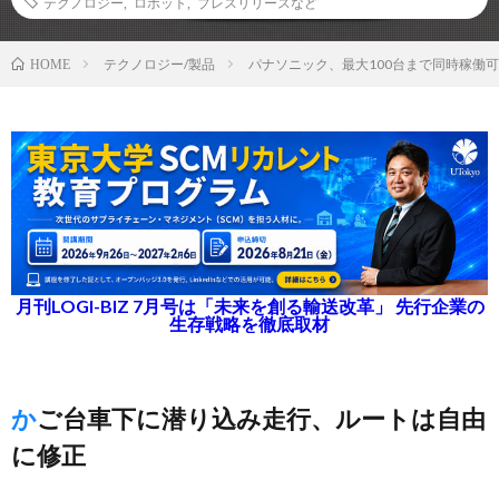
テクノロジー
,
ロボット
,
プレスリリースなど
テクノロジー/製品
パナソニック、最大100台まで同時稼働
HOME
月刊LOGI-BIZ 7月号は「未来を創る輸送改革」 先行企業の
生存戦略を徹底取材
かご台車下に潜り込み走行、ルートは自由
に修正