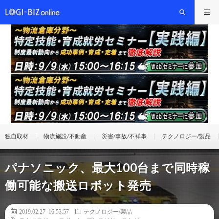
独自取材
物流施設/不動産
災害/事故/不祥事
テクノロジー/製品
パナソニック、最大100台まで同時稼
働可能な搬送ロボット発売
2019.02.27 16:53:57
テクノロジー/製品