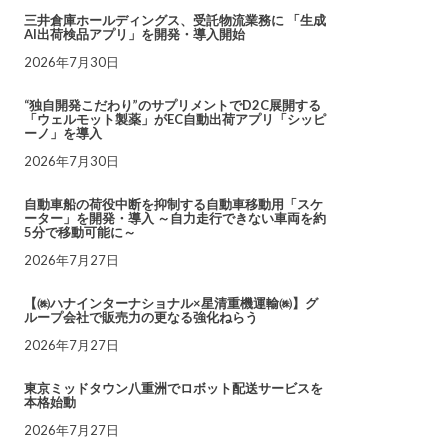
三井倉庫ホールディングス、受託物流業務に 「生成
AI出荷検品アプリ」を開発・導入開始
2026年7月30日
“独自開発こだわり”のサプリメントでD2C展開する
「ウェルモット製薬」がEC自動出荷アプリ「シッピ
ーノ」を導入
2026年7月30日
自動車船の荷役中断を抑制する自動車移動用「スケ
ーター」を開発・導入 ～自力走行できない車両を約
5分で移動可能に～
2026年7月27日
【㈱ハナインターナショナル×星清重機運輸㈱】グ
ループ会社で販売力の更なる強化ねらう
2026年7月27日
東京ミッドタウン八重洲でロボット配送サービスを
本格始動
2026年7月27日