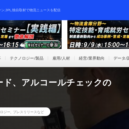
ーン,3PL,独自取材で物流ニュースを配信
事
テクノロジー/製品
雇用/人材
経営/業界動向
データ/
ード、アルコールチェックの
ロジー
,
プレスリリースなど