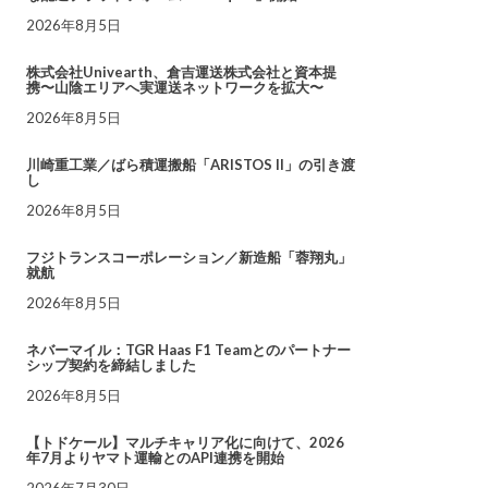
2026年8月5日
株式会社Univearth、倉吉運送株式会社と資本提
携〜山陰エリアへ実運送ネットワークを拡大〜
2026年8月5日
川崎重工業／ばら積運搬船「ARISTOS II」の引き渡
し
2026年8月5日
フジトランスコーポレーション／新造船「蓉翔丸」
就航
2026年8月5日
ネバーマイル：TGR Haas F1 Teamとのパートナー
シップ契約を締結しました
2026年8月5日
【トドケール】マルチキャリア化に向けて、2026
年7月よりヤマト運輸とのAPI連携を開始
2026年7月30日