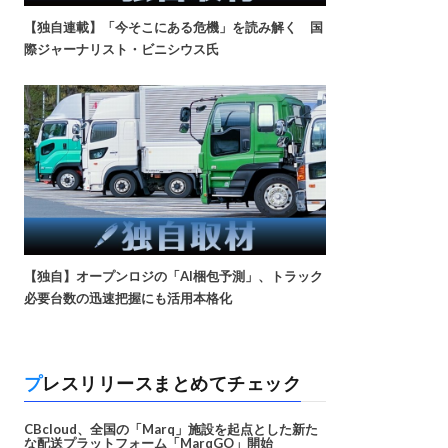
【独自連載】「今そこにある危機」を読み解く 国
際ジャーナリスト・ビニシウス氏
【独自】オープンロジの「AI梱包予測」、トラック
必要台数の迅速把握にも活用本格化
プレスリリースまとめてチェック
CBcloud、全国の「Marq」施設を起点とした新た
な配送プラットフォーム「MarqGO」開始