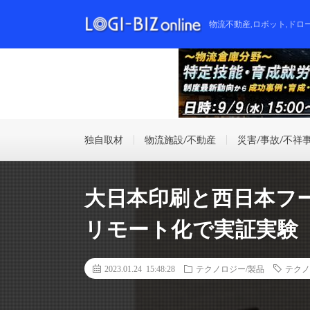
物流不動産,ロボット,ドロ
独自取材
物流施設/不動産
災害/事故/不祥
大日本印刷と西日本フ
リモート化で実証実験
2023.01.24 15:48:28
テクノロジー/製品
テクノ