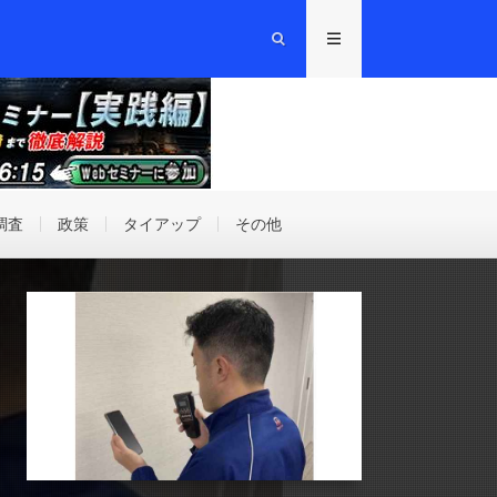
調査
政策
タイアップ
その他