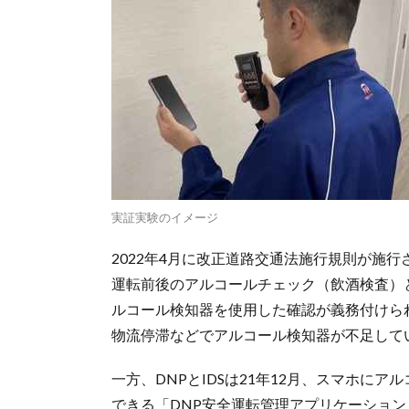
実証実験のイメージ
2022年4月に改正道路交通法施行規則が施
運転前後のアルコールチェック（飲酒検査）と
ルコール検知器を使用した確認が義務付けら
物流停滞などでアルコール検知器が不足して
一方、DNPとIDSは21年12月、スマホに
できる「DNP安全運転管理アプリケーション