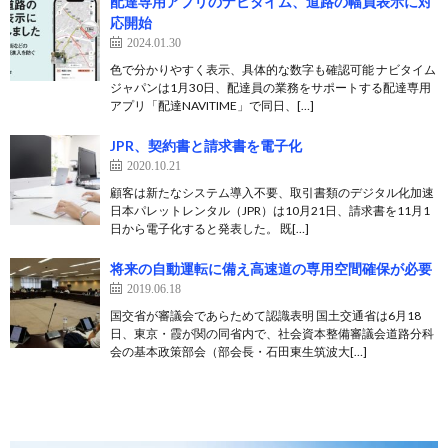
配達専用アプリのナビタイム、道路の幅員表示に対
応開始
2024.01.30
色で分かりやすく表示、具体的な数字も確認可能 ナビタイム
ジャパンは1月30日、配達員の業務をサポートする配達専用
アプリ「配達NAVITIME」で同日、[…]
JPR、契約書と請求書を電子化
2020.10.21
顧客は新たなシステム導入不要、取引書類のデジタル化加速
日本パレットレンタル（JPR）は10月21日、請求書を11月1
日から電子化すると発表した。 既[…]
将来の自動運転に備え高速道の専用空間確保が必要
2019.06.18
国交省が審議会であらためて認識表明 国土交通省は6月18
日、東京・霞が関の同省内で、社会資本整備審議会道路分科
会の基本政策部会（部会長・石田東生筑波大[…]