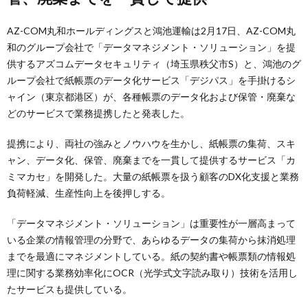
AZ-COM丸和ホールディングスと鴻池運輸は2月17日、AZ-COM丸
和のグループ会社で「データマネジメント・ソリューション」を提
供するアズコムデータセキュリティ（埼玉県秩父市S）と、鴻池のグ
ループ会社で紙帳票のデータ化サービス「デジパス」を手掛けるシ
ャイン（東京都港区）が、各種帳票のデータ化および保管・廃棄な
どのサービスで業務提携したと発表した。
提携により、両社の強みとノウハウを生かし、紙帳票の集荷、スキ
ャン、データ化、保管、廃棄までを一貫して提供するサービス「カ
ミマカセ」を開発した。大量の紙帳票を扱う顧客のDX化支援と業務
負荷軽減、生産性向上を後押しする。
「データマネジメント・ソリューション」は重要性が一層高まって
いる企業の情報管理の分野で、あらゆるデータの集荷から抹消処理
までを最適にマネジメントしている。紙の契約書や帳票類の情報処
理に関する業務効率化にOCR（光学式文字読み取り）技術を活用し
たサービスも提供している。