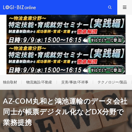
独自取材
物流施設/不動産
災害/事故/不祥事
テクノロジー/製品
AZ-COM丸和と鴻池運輸のデータ会社
同士が帳票デジタル化などDX分野で
業務提携