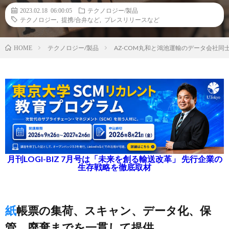
2023.02.18 06:00:05
テクノロジー/製品
テクノロジー
,
提携/合弁など
,
プレスリリースなど
テクノロジー/製品
AZ-COM丸和と鴻池運輸のデータ会社同
HOME
月刊LOGI-BIZ 7月号は「未来を創る輸送改革」 先行企業の
生存戦略を徹底取材
紙帳票の集荷、スキャン、データ化、保
管、廃棄までを一貫して提供