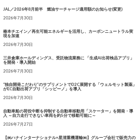
JAL／2026年8月前半 燃油サーチャージ適用額のお知らせ(変更)
2026年7月30日
椿本チエイン／再生可能エネルギーを活用し、カーボンニュートラル実
現を加速
2026年7月30日
三井倉庫ホールディングス、受託物流業務に 「生成AI出荷検品アプリ」
を開発・導入開始
2026年7月30日
“独自開発こだわり”のサプリメントでD2C展開する「ウェルモット製薬」
がEC自動出荷アプリ「シッピーノ」を導入
2026年7月30日
自動車船の荷役中断を抑制する自動車移動用「スケーター」を開発・導
入 ～自力走行できない車両を約5分で移動可能に～
2026年7月27日
【㈱ハナインターナショナル×星清重機運輸㈱】グループ会社で販売力の