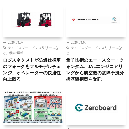
2026.08.07
2026.08.07
テクノロジー
,
プレスリリースな
テクノロジー
,
プレスリリースな
ど
,
動向/展望
ど
ロジスネクストが防爆仕様車
量子技術のエー・スター・ク
のフォークをフルモデルチェ
ォンタム、JALエンジニアリ
ンジ、オペレーターの快適性
ングから航空機の故障予測分
向上図る
析基盤構築を受託