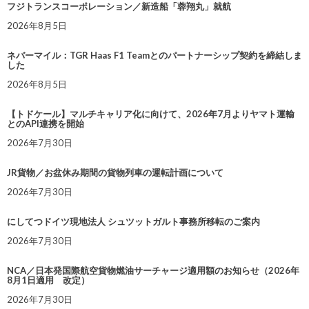
フジトランスコーポレーション／新造船「蓉翔丸」就航
2026年8月5日
ネバーマイル：TGR Haas F1 Teamとのパートナーシップ契約を締結しま
した
2026年8月5日
【トドケール】マルチキャリア化に向けて、2026年7月よりヤマト運輸
とのAPI連携を開始
2026年7月30日
JR貨物／お盆休み期間の貨物列車の運転計画について
2026年7月30日
にしてつドイツ現地法人 シュツットガルト事務所移転のご案内
2026年7月30日
NCA／日本発国際航空貨物燃油サーチャージ適用額のお知らせ（2026年
8月1日適用 改定）
2026年7月30日