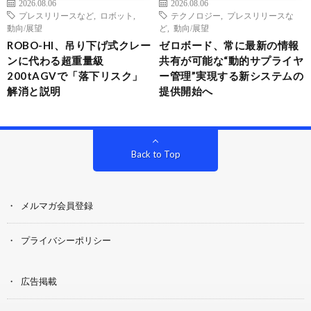
2026.08.06
2026.08.06
プレスリリースなど
,
ロボット
,
テクノロジー
,
プレスリリースな
動向/展望
ど
,
動向/展望
ROBO-HI、吊り下げ式クレー
ゼロボード、常に最新の情報
ンに代わる超重量級
共有が可能な“動的サプライヤ
200tAGVで「落下リスク」
ー管理”実現する新システムの
解消と説明
提供開始へ
Back to Top
メルマガ会員登録
プライバシーポリシー
広告掲載