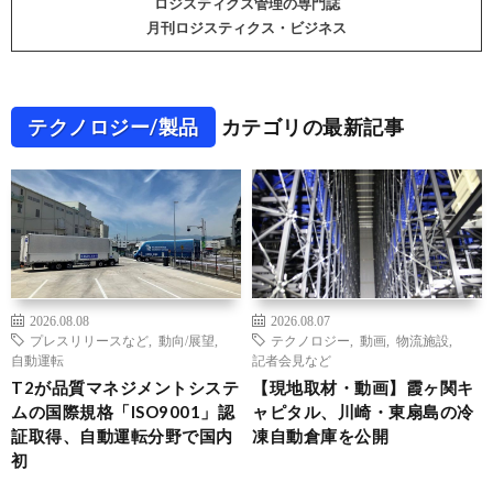
ロジスティクス管理の専門誌
月刊ロジスティクス・ビジネス
テクノロジー/製品
カテゴリの最新記事
2026.08.08
2026.08.07
プレスリリースなど
,
動向/展望
,
テクノロジー
,
動画
,
物流施設
,
自動運転
記者会見など
T2が品質マネジメントシステ
【現地取材・動画】霞ヶ関キ
ムの国際規格「ISO9001」認
ャピタル、川崎・東扇島の冷
証取得、自動運転分野で国内
凍自動倉庫を公開
初