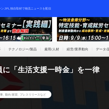
ーン,3PL,独自取材で物流ニュースを配信
事
テクノロジー/製品
雇用/人材
経営/業界動向
データ/
員に「生活支援一時金」を一律
事
,
動向/展望
,
プレスリリースなど