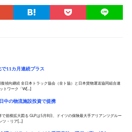
比で11カ月連続プラス
回復傾向継続 全日本トラック協会（全ト協）と日本貨物運送協同組合連
トワーク「W[…]
が日中の物流施設投資で提携
洋で規模拡大図る GLPは5月8日、ドイツの保険最大手アリアンツグルー
ツ・リア[…]