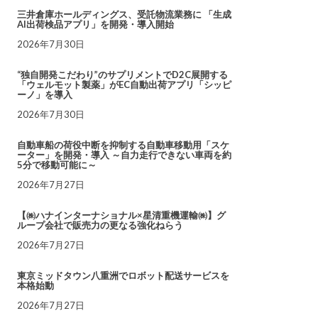
三井倉庫ホールディングス、受託物流業務に 「生成
AI出荷検品アプリ」を開発・導入開始
2026年7月30日
“独自開発こだわり”のサプリメントでD2C展開する
「ウェルモット製薬」がEC自動出荷アプリ「シッピ
ーノ」を導入
2026年7月30日
自動車船の荷役中断を抑制する自動車移動用「スケ
ーター」を開発・導入 ～自力走行できない車両を約
5分で移動可能に～
2026年7月27日
【㈱ハナインターナショナル×星清重機運輸㈱】グ
ループ会社で販売力の更なる強化ねらう
2026年7月27日
東京ミッドタウン八重洲でロボット配送サービスを
本格始動
2026年7月27日