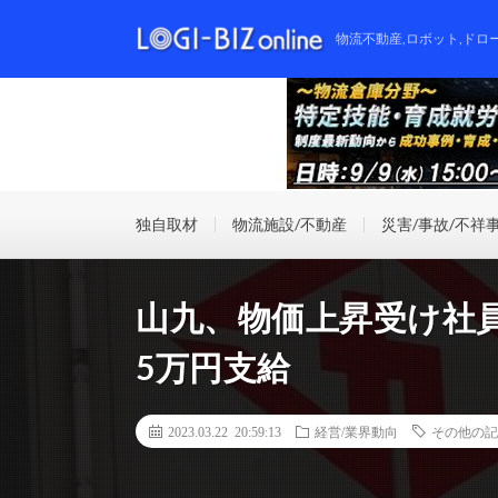
物流不動産,ロボット,ドロ
独自取材
物流施設/不動産
災害/事故/不祥
山九、物価上昇受け社
5万円支給
2023.03.22 20:59:13
経営/業界動向
その他の記