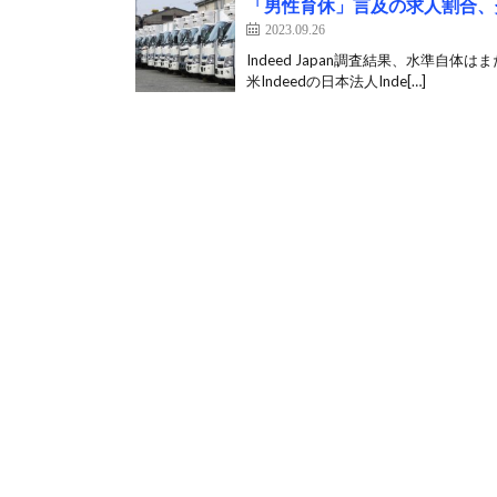
「男性育休」言及の求人割合、
2023.09.26
Indeed Japan調査結果、水準自
米Indeedの日本法人Inde[…]