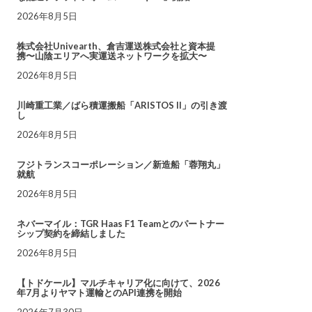
2026年8月5日
株式会社Univearth、倉吉運送株式会社と資本提
携〜山陰エリアへ実運送ネットワークを拡大〜
2026年8月5日
川崎重工業／ばら積運搬船「ARISTOS II」の引き渡
し
2026年8月5日
フジトランスコーポレーション／新造船「蓉翔丸」
就航
2026年8月5日
ネバーマイル：TGR Haas F1 Teamとのパートナー
シップ契約を締結しました
2026年8月5日
【トドケール】マルチキャリア化に向けて、2026
年7月よりヤマト運輸とのAPI連携を開始
2026年7月30日