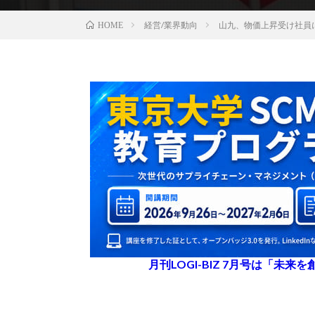
経営/業界動向
山九、物価上昇受け社員
HOME
月刊LOGI-BIZ 7月号は「未