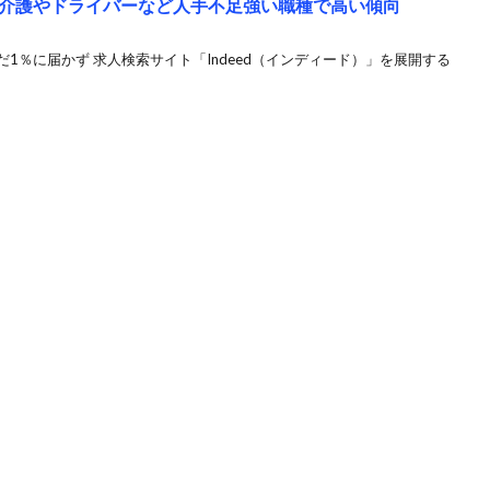
介護やドライバーなど人手不足強い職種で高い傾向
体はまだ1％に届かず 求人検索サイト「Indeed（インディード）」を展開する