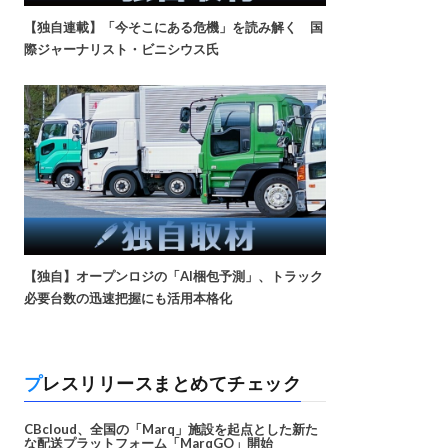
【独自連載】「今そこにある危機」を読み解く 国
際ジャーナリスト・ビニシウス氏
【独自】オープンロジの「AI梱包予測」、トラック
必要台数の迅速把握にも活用本格化
プレスリリースまとめてチェック
CBcloud、全国の「Marq」施設を起点とした新た
な配送プラットフォーム「MarqGO」開始