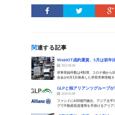
関連する記事
WebKIT成約運賃、5月は前年
2022.06.06
求車登録件数は4割増、コロナ禍から
合会が6月1日発表した求荷求車情報ネッ
GLPと独アリアンツグループ
2019.05.08
ファンドに600億円拠出、アジア太平
プで不動産投資運用を手掛けるアリアン