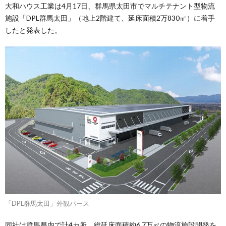
大和ハウス工業は4月17日、群馬県太田市でマルチテナント型物流
施設「DPL群馬太田」（地上2階建て、延床面積2万830㎡）に着手
したと発表した。
「DPL群馬太田」外観パース
同社は群馬県内で計4カ所、総延床面積約6.7万㎡の物流施設開発を