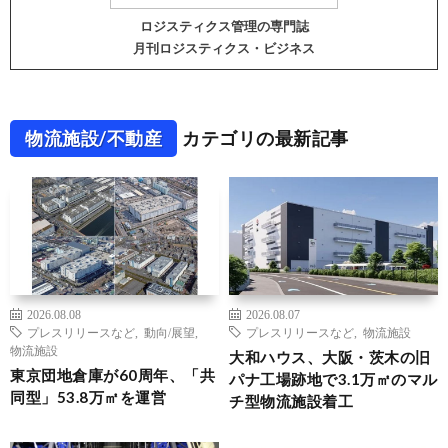
ロジスティクス管理の専門誌
月刊ロジスティクス・ビジネス
物流施設/不動産
カテゴリの最新記事
2026.08.08
2026.08.07
プレスリリースなど
,
動向/展望
,
プレスリリースなど
,
物流施設
物流施設
大和ハウス、大阪・茨木の旧
東京団地倉庫が60周年、「共
パナ工場跡地で3.1万㎡のマル
同型」53.8万㎡を運営
チ型物流施設着工