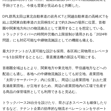
手掛けてきた。今後も需要が見込めると判断した。
DPL群馬太田は東北自動車道の岩舟JCTと関越自動車道の高崎JCTを
結ぶ北関東自動車道の太田桐生ICまで約3.2kmの場所に位置。首都
圏や関東地方向けの物流拠点として運用することを想定している。
トラックドライバーの時間外労働の上限規制が適用される「2024年
問題」にも対応可能な中継物流施設としての機能も備える。
最大2テナントが入居可能な設計を採用。各区画に荷物用エレベータ
ーを1台採用するとともに、垂直搬送機の新設も可能にする。
首都圏全域はもとより、関東地方や東北地方、甲信越地方などへの
配送にも適し、各地への中継物流施設としても好立地。産業団地
「太田リサーチパーク」内に位置し、周辺には産業団地「おおた渡
良瀬産業団地」が立地するため、周辺の産業団地内の工場で生産す
る商品の保管場所としても利用できると見込む。
トラックバース26台分を設けたり、荷さばきスペースも確保したり
するなど、テナント企業の効率的な物流オペレーションをサポート