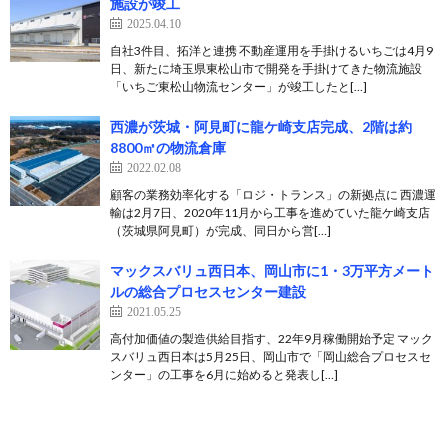
施設が竣工
2025.04.10
自社3件目、拓洋と連携 不動産運用を手掛けるいちごは4月9
日、新たに埼玉県東松山市で開発を手掛けてきた物流施設
「いちご東松山物流センター」が竣工したと[…]
西濃が茨城・阿見町に龍ケ崎支店完成、2階は約
8800㎡の物流倉庫
2022.02.08
顧客の業務効率化する「ロジ・トランス」の新拠点に 西濃運
輸は2月7日、2020年11月から工事を進めていた龍ケ崎支店
（茨城県阿見町）が完成、同日から営[…]
マックスバリュ西日本、岡山市に1・3万平方メート
ルの総合プロセスセンター建設
2021.05.25
高付加価値の製造供給目指す、22年9月稼働開始予定 マック
スバリュ西日本は5月25日、岡山市で「岡山総合プロセスセ
ンター」の工事を6月に始めると発表し[…]