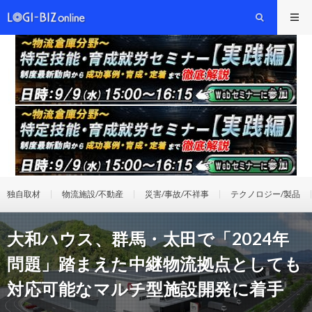
独自取材
物流施設/不動産
災害/事故/不祥事
テクノロジー/製品
大和ハウス、群馬・太田で「2024年
問題」踏まえた中継物流拠点としても
対応可能なマルチ型施設開発に着手