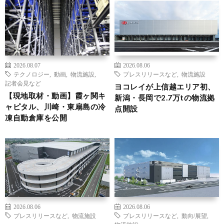
2026.08.07
2026.08.06
テクノロジー
,
動画
,
物流施設
,
プレスリリースなど
,
物流施設
記者会見など
ヨコレイが上信越エリア初、
【現地取材・動画】霞ヶ関キ
新潟・長岡で2.7万tの物流拠
ャピタル、川崎・東扇島の冷
点開設
凍自動倉庫を公開
2026.08.06
2026.08.06
プレスリリースなど
,
物流施設
プレスリリースなど
,
動向/展望
,