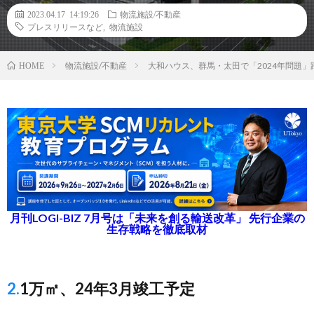
2023.04.17 14:19:26
物流施設/不動産
プレスリリースなど
,
物流施設
物流施設/不動産
大和ハウス、群馬・太田で「2024年問題
HOME
月刊LOGI-BIZ 7月号は「未来を創る輸送改革」 先行企業の
生存戦略を徹底取材
2.1万㎡、24年3月竣工予定