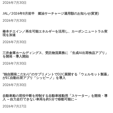
2026年7月30日
JAL／2026年8月前半 燃油サーチャージ適用額のお知らせ(変更)
2026年7月30日
椿本チエイン／再生可能エネルギーを活用し、カーボンニュートラル実
現を加速
2026年7月30日
三井倉庫ホールディングス、受託物流業務に 「生成AI出荷検品アプリ」
を開発・導入開始
2026年7月30日
“独自開発こだわり”のサプリメントでD2C展開する「ウェルモット製薬」
がEC自動出荷アプリ「シッピーノ」を導入
2026年7月30日
自動車船の荷役中断を抑制する自動車移動用「スケーター」を開発・導
入 ～自力走行できない車両を約5分で移動可能に～
2026年7月27日