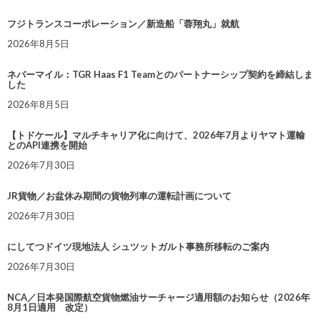
フジトランスコーポレーション／新造船「蓉翔丸」就航
2026年8月5日
ネバーマイル：TGR Haas F1 Teamとのパートナーシップ契約を締結しま
した
2026年8月5日
【トドケール】マルチキャリア化に向けて、2026年7月よりヤマト運輸
とのAPI連携を開始
2026年7月30日
JR貨物／お盆休み期間の貨物列車の運転計画について
2026年7月30日
にしてつドイツ現地法人 シュツットガルト事務所移転のご案内
2026年7月30日
NCA／日本発国際航空貨物燃油サーチャージ適用額のお知らせ（2026年
8月1日適用 改定）