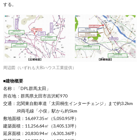
する。
周辺図（いずれも大和ハウス工業提供）
■建物概要
名称：「DPL群馬太田」
所在地：群馬県太田市吉沢町970
交通：北関東自動車道「太田桐生インターチェンジ」まで約3.2km
JR両毛線「小俣」駅から約5km
敷地面積：16,697.35㎡（5,050.95坪）
建築面積：11,256.64㎡（3,405.13坪）
延床面積：20,830.94㎡（6,301.36坪）