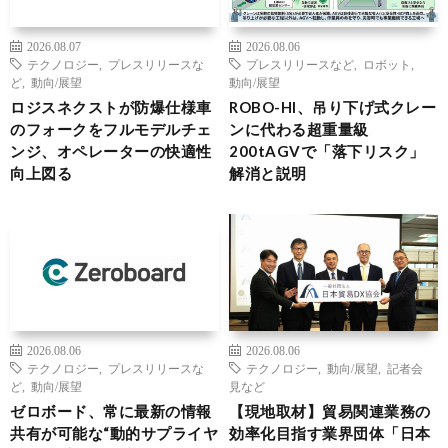
2026.08.07
2026.08.06
テクノロジー
,
プレスリリースな
プレスリリースなど
,
ロボット
,
ど
,
動向/展望
動向/展望
ロジスネクストが防爆仕様車
ROBO-HI、吊り下げ式クレー
のフォークをフルモデルチェ
ンに代わる超重量級
ンジ、オペレーターの快適性
200tAGVで「落下リスク」
向上図る
解消と説明
2026.08.06
2026.08.06
テクノロジー
,
プレスリリースな
テクノロジー
,
動向/展望
,
記者会
ど
,
動向/展望
見など
ゼロボード、常に最新の情報
【現地取材】貿易関連業務の
共有が可能な“動的サプライヤ
効率化目指す業界団体「日本