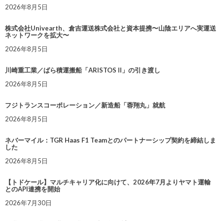
2026年8月5日
株式会社Univearth、倉吉運送株式会社と資本提携〜山陰エリアへ実運送
ネットワークを拡大〜
2026年8月5日
川崎重工業／ばら積運搬船「ARISTOS II」の引き渡し
2026年8月5日
フジトランスコーポレーション／新造船「蓉翔丸」就航
2026年8月5日
ネバーマイル：TGR Haas F1 Teamとのパートナーシップ契約を締結しま
した
2026年8月5日
【トドケール】マルチキャリア化に向けて、2026年7月よりヤマト運輸
とのAPI連携を開始
2026年7月30日