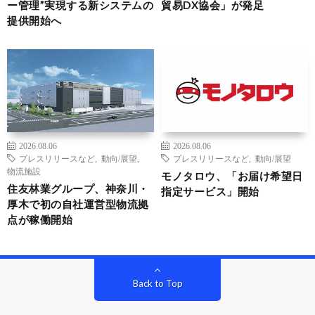
ー管理”実現する新システムの
貿易DX協会」が発足
提供開始へ
2026.08.06
2026.08.06
プレスリリースなど
,
動向/展望
,
プレスリリースなど
,
動向/展望
物流施設
モノタロウ、「お届け希望日
住友林業グループ、神奈川・
指定サービス」開始
厚木で初の自社運営型物流拠
点が稼働開始
Back to Top