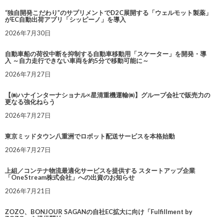
“独自開発こだわり”のサプリメントでD2C展開する「ウェルモット製薬」
がEC自動出荷アプリ「シッピーノ」を導入
2026年7月30日
自動車船の荷役中断を抑制する自動車移動用「スケーター」を開発・導
入 ～自力走行できない車両を約5分で移動可能に～
2026年7月27日
【㈱ハナインターナショナル×星清重機運輸㈱】グループ会社で販売力の
更なる強化ねらう
2026年7月27日
東京ミッドタウン八重洲でロボット配送サービスを本格始動
2026年7月27日
上組／コンテナ物流最適化サービスを提供する スタートアップ企業
「OneStream株式会社」への出資のお知らせ
2026年7月21日
ZOZO、BONJOUR SAGANの自社EC拡大に向け「Fulfillment by