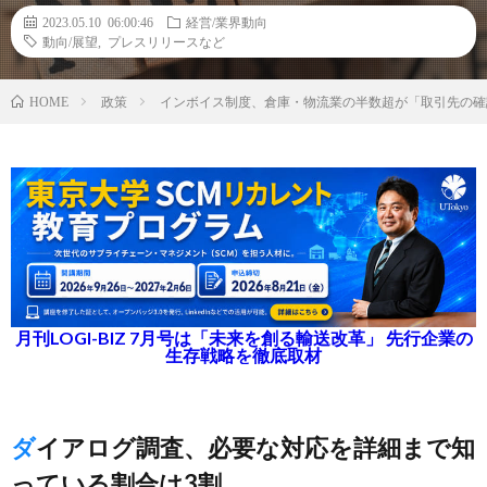
2023.05.10 06:00:46
経営/業界動向
動向/展望
,
プレスリリースなど
政策
インボイス制度、倉庫・物流業の半数超が「取引先の確
HOME
月刊LOGI-BIZ 7月号は「未来を創る輸送改革」 先行企業の
生存戦略を徹底取材
ダイアログ調査、必要な対応を詳細まで知
っている割合は3割