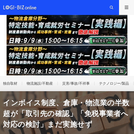
独自取材
物流施設/不動産
災害/事故/不祥事
テクノロジー/製品
インボイス制度、倉庫・物流業の半数
超が「取引先の確認」「免税事業者へ
対応の検討」まだ実施せず