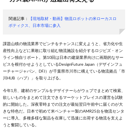
関連記事：
【現地取材・動画】物流ロボットの米ローカスロ
ボティクス、日本市場に参入
課題山積の物流業界でピンチをチャンスに変えようと、省力化や生
産性向上などに果敢に取り組む物流施設を紹介するロジビズ・オン
ライン独自リポート。第10回は日本の建築業界向けに画期的なサー
ビスを根付かせようとしているDesignFuture Japan（デザインフュ
ーチャージャパン、DFJ）が千葉県市川市に構えている物流拠点「市
川HUB（ハブ）」を取り上げる。
今年1月、建材のサンプルをデザイナーらがウェブでまとめて検索、
欲しいものをまとめて注文できるマーケットプレイスの運営を試験
的に開始した。深夜零時までの注文が最短翌日午前中に届くのが大
きな特色だ。日本で初めて米ベンチャー製のAMR25台を物流センタ
ーに導入、多種多様な製品を在庫して迅速に出荷する物流を支えよ
うと奮闘している。