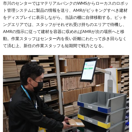
市川のセンターではマテリアルバンクのWMSからローカスのロボッ
ト管理システムに製品の情報を送り、AMRがピッキングすべき建材
をディスプレイに表示しながら、当該の棚に自律移動する。ピッキ
ングエリアでは、スタッフがそれぞれ受け持ちのエリアで待機し、
AMRの指示に従って建材を容器に収めればAMRが次の場所へと移
動。作業スタッフはセンター内を長い距離にわたって歩き回らなく
て済む上、新任の作業スタッフも短期間で戦力となる。