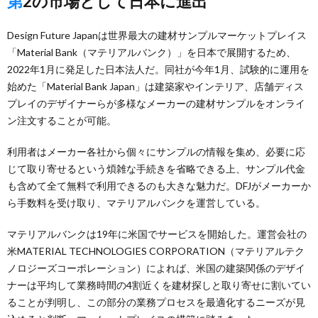
第2の市場として日本に進出
Design Future Japanは世界最大の建材サンプルマーケットプレイス
「Material Bank（マテリアルバンク）」を日本で展開するため、
2022年1月に発足した日本法人だ。同社が今年1月、試験的に運用を
始めた「Material Bank Japan」は建築家やインテリア、店舗ディス
プレイのデザイナーらが多様なメーカーの建材サンプルをオンライ
ン注文することが可能。
利用者はメーカー各社から個々にサンプルの情報を集め、必要に応
じて取り寄せるという煩雑な手続きを省略できる上、サンプル代金
も含めて全て無料で利用できるのも大きな魅力だ。DFJがメーカーか
ら手数料を受け取り、マテリアルバンクを運営している。
マテリアルバンクは19年に米国でサービスを開始した。運営会社の
米MATERIAL TECHNOLOGIES CORPORATION（マテリアルテク
ノロジーズコーポレーション）によれば、米国の建築関係のデザイ
ナーは平均して業務時間の4割近くを建材探しと取り寄せに割いてい
ることが判明し、この部分の業務プロセスを最適化するニーズが見