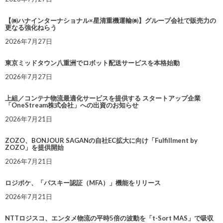
【㈱ハナインターナショナル×星清重機運輸㈱】グループ会社で販売力の
更なる強化ねらう
2026年7月27日
東京ミッドタウン八重洲でロボット配送サービスを本格始動
2026年7月27日
上組／コンテナ物流最適化サービスを提供する スタートアップ企業
「OneStream株式会社」への出資のお知らせ
2026年7月21日
ZOZO、BONJOUR SAGANの自社EC拡大に向け「Fulfillment by
ZOZO」を提供開始
2026年7月21日
ロジポケ、「パスキー認証（MFA）」機能をリリース
2026年7月21日
NTTロジスコ、エンタメ物流の平時5倍の波動を「t-Sort MAS」で吸収