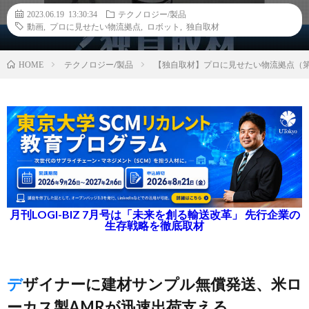
2023.06.19 13:30:34
テクノロジー/製品
動画
,
プロに見せたい物流拠点
,
ロボット
,
独自取材
テクノロジー/製品
【独自取材】プロに見せたい物流拠点（第10回）D
HOME
月刊LOGI-BIZ 7月号は「未来を創る輸送改革」 先行企業の
生存戦略を徹底取材
デザイナーに建材サンプル無償発送、米ロ
ーカス製AMRが迅速出荷支える