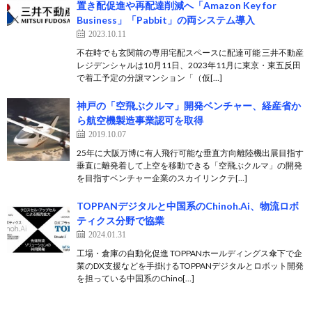
置き配促進や再配達削減へ「Amazon Key for
Business」「Pabbit」の両システム導入
2023.10.11
不在時でも玄関前の専用宅配スペースに配達可能 三井不動産
レジデンシャルは10月11日、2023年11月に東京・東五反田
で着工予定の分譲マンション「（仮[…]
神戸の「空飛ぶクルマ」開発ベンチャー、経産省か
ら航空機製造事業認可を取得
2019.10.07
25年に大阪万博に有人飛行可能な垂直方向離陸機出展目指す
垂直に離発着して上空を移動できる「空飛ぶクルマ」の開発
を目指すベンチャー企業のスカイリンクテ[…]
TOPPANデジタルと中国系のChinoh.Ai、物流ロボ
ティクス分野で協業
2024.01.31
工場・倉庫の自動化促進 TOPPANホールディングス傘下で企
業のDX支援などを手掛けるTOPPANデジタルとロボット開発
を担っている中国系のChino[…]