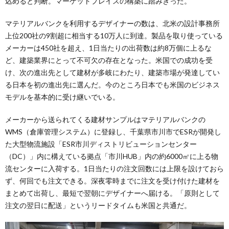
込めると判断。マーケットプレイスの構築に踏みきった。
マテリアルバンクを利用するデザイナーの数は、北米の設計事務所
上位200社の9割超に相当する10万人に到達。製品を取り使っている
メーカーは450社を超え、1日当たりの出荷数は約8万個に上るな
ど、建築業界にとって不可欠の存在となった。米国での成功を受
け、次の進出先として建材が多岐にわたり、建築市場が発達してい
る日本を初の進出先に選んだ。今のところ日本でも米国のビジネス
モデルを基本的に受け継いでいる。
メーカーから送られてくる建材サンプルはマテリアルバンクの
WMS（倉庫管理システム）に登録し、千葉県市川市でESRが開発し
た大型物流施設「ESR市川ディストリビューションセンター
（DC）」内に構えている拠点「市川HUB」内の約6000㎡に上る物
流センターに入荷する。1日当たりの注文回数には上限を設けておら
ず、何回でも注文できる。深夜零時までに注文を受け付けた建材を
まとめて出荷し、最短で翌朝にデザイナーへ届ける。「原則として
注文の翌日に配送」というリードタイムも米国と共通だ。