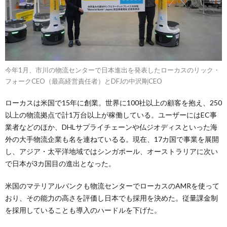
今年1月、市川の物流センターで日本進出を発表したローカスのリック・
フォークCEO（最高経営責任者）とDFJの中沢剛CEO
ローカスは米国で15年に創業。世界に100社以上の顧客を抱え、250
以上の物流拠点で計1万台以上が稼働している。ユーザーにはEC事
業者などのほか、DHLサプライチェーンや仏ジオディスといった海
外の大手物流企業も名を連ねているる。現在、17カ国で事業を展開
し、アジア・太平洋地域ではシンガポール、オーストラリアに次い
で日本が3カ国目の進出となった。
米国のマテリアルバンクも物流センターでローカスのAMRを使って
おり、その能力の高さを評価し日本でも採用を決めた。従量課金制
を採用していることも導入のハードルを下げた。