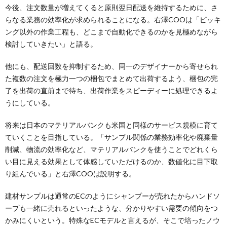
今後、注文数量が増えてくると原則翌日配送を維持するために、さ
らなる業務の効率化が求められることになる。右澤COOは「ピッキ
ング以外の作業工程も、どこまで自動化できるのかを見極めながら
検討していきたい」と語る。
他にも、配送回数を抑制するため、同一のデザイナーから寄せられ
た複数の注文を極力一つの梱包でまとめて出荷するよう、梱包の完
了を出荷の直前まで待ち、出荷作業をスピーディーに処理できるよ
うにしている。
将来は日本のマテリアルバンクも米国と同様のサービス規模に育て
ていくことを目指している。「サンプル関係の業務効率化や廃棄量
削減、物流の効率化など、マテリアルバンクを使うことでどれくら
い目に見える効果として体感していただけるのか、数値化に目下取
り組んでいる」と右澤COOは説明する。
建材サンプルは通常のECのようにシャンプーが売れたからハンドソ
ープも一緒に売れるといったような、分かりやすい需要の傾向をつ
かみにくいという。特殊なECモデルと言えるが、そこで培ったノウ