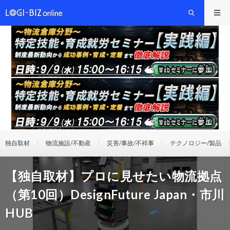
独自取材
物流施設/不動産
災害/事故/不祥事
テクノロジー/製品
【独自取材】プロに見せたい物流拠点
（第10回）DesignFuture Japan・市川
HUB