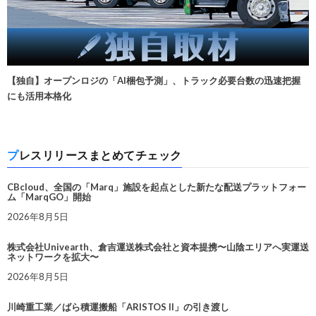
【独自】オープンロジの「AI梱包予測」、トラック必要台数の迅速把握
にも活用本格化
プレスリリースまとめてチェック
CBcloud、全国の「Marq」施設を起点とした新たな配送プラットフォー
ム「MarqGO」開始
2026年8月5日
株式会社Univearth、倉吉運送株式会社と資本提携〜山陰エリアへ実運送
ネットワークを拡大〜
2026年8月5日
川崎重工業／ばら積運搬船「ARISTOS II」の引き渡し