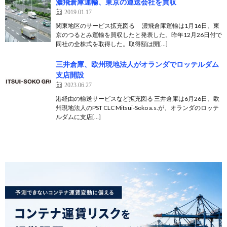
濃飛倉庫運輸、東京の運送会社を買収
2019.01.17
関東地区のサービス拡充図る 濃飛倉庫運輸は1月16日、東
京のつるとみ運輸を買収したと発表した。昨年12月26日付で
同社の全株式を取得した。取得額は開[…]
三井倉庫、欧州現地法人がオランダでロッテルダム
支店開設
2023.06.27
港経由の輸送サービスなど拡充図る 三井倉庫は6月26日、欧
州現地法人のPST CLC Mitsui-Soko a.s.が、オランダのロッテ
ルダムに支店[…]