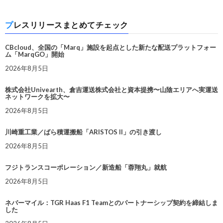
プレスリリースまとめてチェック
CBcloud、全国の「Marq」施設を起点とした新たな配送プラットフォー
ム「MarqGO」開始
2026年8月5日
株式会社Univearth、倉吉運送株式会社と資本提携〜山陰エリアへ実運送
ネットワークを拡大〜
2026年8月5日
川崎重工業／ばら積運搬船「ARISTOS II」の引き渡し
2026年8月5日
フジトランスコーポレーション／新造船「蓉翔丸」就航
2026年8月5日
ネバーマイル：TGR Haas F1 Teamとのパートナーシップ契約を締結しま
した