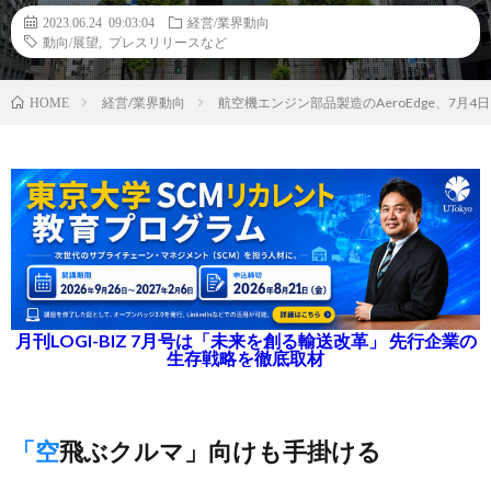
2023.06.24 09:03:04
経営/業界動向
動向/展望
,
プレスリリースなど
経営/業界動向
航空機エンジン部品製造のAeroEdge、7月
HOME
月刊LOGI-BIZ 7月号は「未来を創る輸送改革」 先行企業の
生存戦略を徹底取材
「空飛ぶクルマ」向けも手掛ける