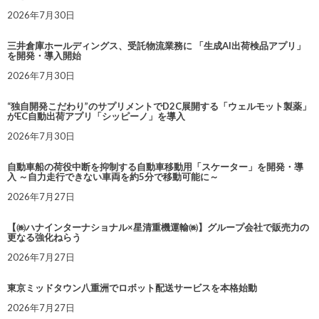
2026年7月30日
三井倉庫ホールディングス、受託物流業務に 「生成AI出荷検品アプリ」
を開発・導入開始
2026年7月30日
“独自開発こだわり”のサプリメントでD2C展開する「ウェルモット製薬」
がEC自動出荷アプリ「シッピーノ」を導入
2026年7月30日
自動車船の荷役中断を抑制する自動車移動用「スケーター」を開発・導
入 ～自力走行できない車両を約5分で移動可能に～
2026年7月27日
【㈱ハナインターナショナル×星清重機運輸㈱】グループ会社で販売力の
更なる強化ねらう
2026年7月27日
東京ミッドタウン八重洲でロボット配送サービスを本格始動
2026年7月27日