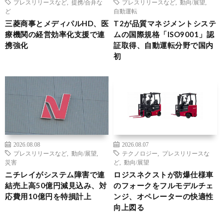
プレスリリースなど
,
提携/合弁な
プレスリリースなど
,
動向/展望
,
ど
自動運転
三菱商事とメディパルHD、医
T2が品質マネジメントシステ
療機関の経営効率化支援で連
ムの国際規格「ISO9001」認
携強化
証取得、自動運転分野で国内
初
2026.08.08
2026.08.07
プレスリリースなど
,
動向/展望
,
テクノロジー
,
プレスリリースな
災害
ど
,
動向/展望
ニチレイがシステム障害で連
ロジスネクストが防爆仕様車
結売上高50億円減見込み、対
のフォークをフルモデルチェ
応費用10億円を特損計上
ンジ、オペレーターの快適性
向上図る