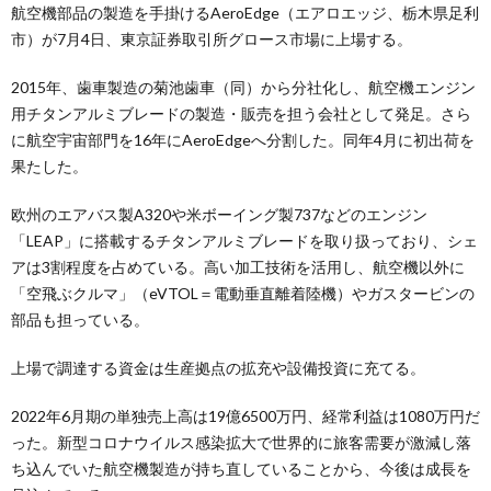
航空機部品の製造を手掛けるAeroEdge（エアロエッジ、栃木県足利
市）が7月4日、東京証券取引所グロース市場に上場する。
2015年、歯車製造の菊池歯車（同）から分社化し、航空機エンジン
用チタンアルミブレードの製造・販売を担う会社として発足。さら
に航空宇宙部門を16年にAeroEdgeへ分割した。同年4月に初出荷を
果たした。
欧州のエアバス製A320や米ボーイング製737などのエンジン
「LEAP」に搭載するチタンアルミブレードを取り扱っており、シェ
アは3割程度を占めている。高い加工技術を活用し、航空機以外に
「空飛ぶクルマ」（eVTOL＝電動垂直離着陸機）やガスタービンの
部品も担っている。
上場で調達する資金は生産拠点の拡充や設備投資に充てる。
2022年6月期の単独売上高は19億6500万円、経常利益は1080万円だ
った。新型コロナウイルス感染拡大で世界的に旅客需要が激減し落
ち込んでいた航空機製造が持ち直していることから、今後は成長を