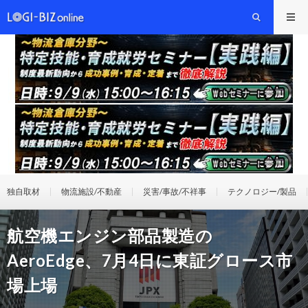
独自取材
物流施設/不動産
災害/事故/不祥事
テクノロジー/製品
航空機エンジン部品製造の
AeroEdge、7月4日に東証グロース市
場上場