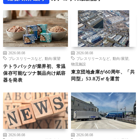
2026.08.08
2026.08.08
プレスリリースなど
,
動向/展望
プレスリリースなど
,
動向/展望
,
物流施設
テトラパックが業界初、常温
東京団地倉庫が60周年、「共
保存可能なツナ製品向け紙容
同型」53.8万㎡を運営
器を発表
2026.08.08
2026.08.08