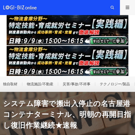
独自取材
物流施設/不動産
災害/事故/不祥事
テクノロジー/製品
システム障害で搬出入停止の名古屋港
コンテナターミナル、明朝の再開目指
し復旧作業継続★速報