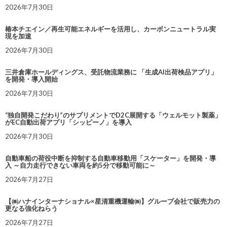
2026年7月30日
椿本チエイン／再生可能エネルギーを活用し、カーボンニュートラル実
現を加速
2026年7月30日
三井倉庫ホールディングス、受託物流業務に 「生成AI出荷検品アプリ」
を開発・導入開始
2026年7月30日
“独自開発こだわり”のサプリメントでD2C展開する「ウェルモット製薬」
がEC自動出荷アプリ「シッピーノ」を導入
2026年7月30日
自動車船の荷役中断を抑制する自動車移動用「スケーター」を開発・導
入 ～自力走行できない車両を約5分で移動可能に～
2026年7月27日
【㈱ハナインターナショナル×星清重機運輸㈱】グループ会社で販売力の
更なる強化ねらう
2026年7月27日