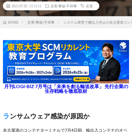
2023.07.05 13:13:11
災害/事故/不祥事
災害
災害/事故/不祥事
システム障害で搬出入停止の名古屋港コン
HOME
月刊LOGI-BIZ 7月号は「未来を創る輸送改革」 先行企業の
生存戦略を徹底取材
ランサムウェア感染が原因か
名古屋港のコンテナターミナルで7月4日朝、輸出入コンテナのオペ