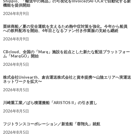
Shippio、「輸送中の商品」の可視化をInvoiceのAI-OCRで自動化する新
機能を提供開始
2026年8月9日
栗林商船／夏の安全運航を支えるため熱中症対策を強化。今年から船員
への飲料配布を開始、4年目となるファン付き作業服の支給も継続
2026年8月9日
CBcloud、全国の「Marq」施設を起点とした新たな配送プラットフォー
ム「MarqGO」開始
2026年8月5日
株式会社Univearth、倉吉運送株式会社と資本提携〜山陰エリアへ実運送
ネットワークを拡大〜
2026年8月5日
川崎重工業／ばら積運搬船「ARISTOS II」の引き渡し
2026年8月5日
フジトランスコーポレーション／新造船「蓉翔丸」就航
2026年8月5日