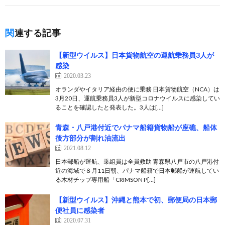
関連する記事
【新型ウイルス】日本貨物航空の運航乗務員3人が
感染
2020.03.23
オランダやイタリア経由の便に乗務 日本貨物航空（NCA）は
3月20日、運航乗務員3人が新型コロナウイルスに感染してい
ることを確認したと発表した。3人は[…]
青森・八戸港付近でパナマ船籍貨物船が座礁、船体
後方部分が割れ油流出
2021.08.12
日本郵船が運航、乗組員は全員救助 青森県八戸市の八戸港付
近の海域で８月11日朝、パナマ船籍で日本郵船が運航してい
る木材チップ専用船「CRIMSON P[…]
【新型ウイルス】沖縄と熊本で初、郵便局の日本郵
便社員に感染者
2020.07.31