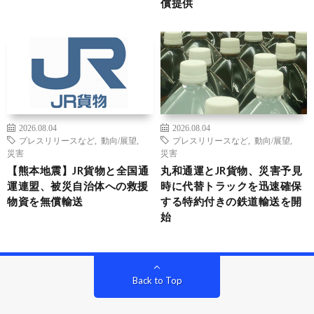
償提供
2026.08.04
2026.08.04
プレスリリースなど
,
動向/展望
,
プレスリリースなど
,
動向/展望
,
災害
災害
【熊本地震】JR貨物と全国通
丸和通運とJR貨物、災害予見
運連盟、被災自治体への救援
時に代替トラックを迅速確保
物資を無償輸送
する特約付きの鉄道輸送を開
始
Back to Top