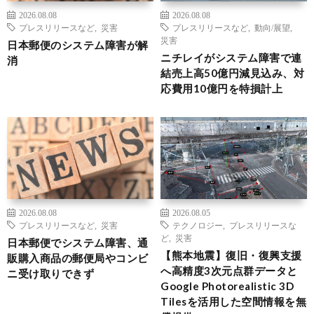
2026.08.08
2026.08.08
プレスリリースなど
,
災害
プレスリリースなど
,
動向/展望
,
災害
日本郵便のシステム障害が解
ニチレイがシステム障害で連
消
結売上高50億円減見込み、対
応費用10億円を特損計上
2026.08.08
2026.08.05
プレスリリースなど
,
災害
テクノロジー
,
プレスリリースな
ど
,
災害
日本郵便でシステム障害、通
【熊本地震】復旧・復興支援
販購入商品の郵便局やコンビ
へ高精度3次元点群データと
ニ受け取りできず
Google Photorealistic 3D
Tilesを活用した空間情報を無