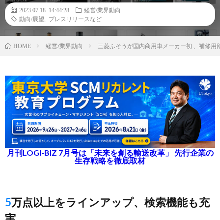
2023.07.18 14:44:28
経営/業界動向
動向/展望
,
プレスリリースなど
経営/業界動向
三菱ふそうが国内商用車メーカー初 、補修用
HOME
月刊LOGI-BIZ 7月号は「未来を創る輸送改革」 先行企業の
生存戦略を徹底取材
5万点以上をラインアップ、検索機能も充
実