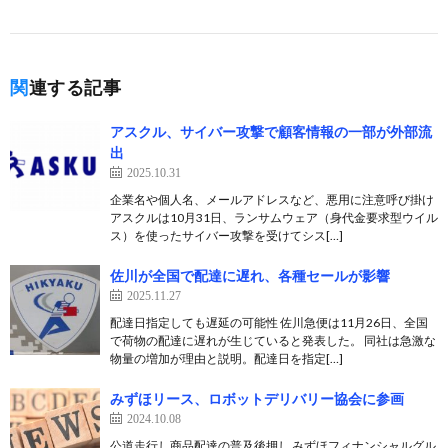
関連する記事
アスクル、サイバー攻撃で顧客情報の一部が外部流
出
2025.10.31
企業名や個人名、メールアドレスなど、悪用に注意呼び掛け
アスクルは10月31日、ランサムウェア（身代金要求型ウイル
ス）を使ったサイバー攻撃を受けてシス[…]
佐川が全国で配達に遅れ、各種セールが影響
2025.11.27
配達日指定しても遅延の可能性 佐川急便は11月26日、全国
で荷物の配達に遅れが生じていると発表した。 同社は急激な
物量の増加が理由と説明。配達日を指定[…]
みずほリース、ロボットデリバリー協会に参画
2024.10.08
公道走行し商品配達の普及後押し みずほフィナンシャルグル