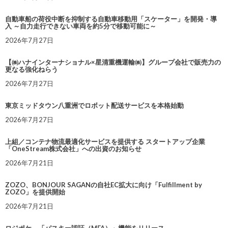
自動車船の荷役中断を抑制する自動車移動用「スケーター」を開発・導
入 ～自力走行できない車両を約5分で移動可能に～
2026年7月27日
【㈱ハナインターナショナル×星清重機運輸㈱】グループ会社で販売力の
更なる強化ねらう
2026年7月27日
東京ミッドタウン八重洲でロボット配送サービスを本格始動
2026年7月27日
上組／コンテナ物流最適化サービスを提供する スタートアップ企業
「OneStream株式会社」への出資のお知らせ
2026年7月21日
ZOZO、BONJOUR SAGANの自社EC拡大に向け「Fulfillment by
ZOZO」を提供開始
2026年7月21日
ロジポケ、「パスキー認証（MFA）」機能をリリース