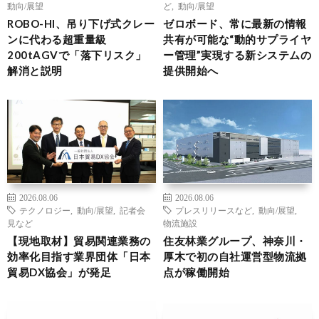
動向/展望
ど
,
動向/展望
ROBO-HI、吊り下げ式クレー
ゼロボード、常に最新の情報
ンに代わる超重量級
共有が可能な“動的サプライヤ
200tAGVで「落下リスク」
ー管理”実現する新システムの
解消と説明
提供開始へ
2026.08.06
2026.08.06
テクノロジー
,
動向/展望
,
記者会
プレスリリースなど
,
動向/展望
,
見など
物流施設
【現地取材】貿易関連業務の
住友林業グループ、神奈川・
効率化目指す業界団体「日本
厚木で初の自社運営型物流拠
貿易DX協会」が発足
点が稼働開始