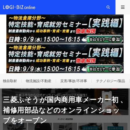
独自取材
物流施設/不動産
災害/事故/不祥事
テクノロジー/製品
三菱ふそうが国内商用車メーカー初 、
補修用部品などのオンラインショッ
プをオープン