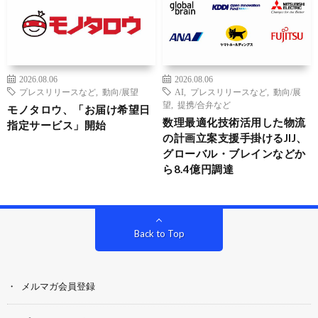
2026.08.06
2026.08.06
プレスリリースなど
,
動向/展望
AI
,
プレスリリースなど
,
動向/展
望
,
提携/合弁など
モノタロウ、「お届け希望日
数理最適化技術活用した物流
指定サービス」開始
の計画立案支援手掛けるJIJ、
グローバル・ブレインなどか
ら8.4億円調達
Back to Top
メルマガ会員登録