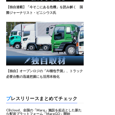
【独自連載】「今そこにある危機」を読み解く 国
際ジャーナリスト・ビニシウス氏
【独自】オープンロジの「AI梱包予測」、トラック
必要台数の迅速把握にも活用本格化
プレスリリースまとめてチェック
CBcloud、全国の「Marq」施設を起点とした新た
な配送プラットフォーム「MarqGO」開始