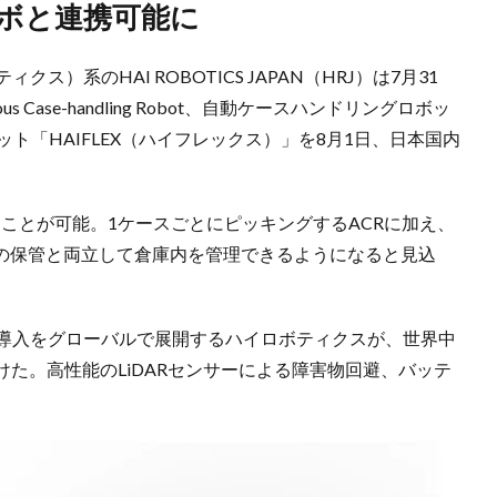
ロボと連携可能に
クス）系のHAI ROBOTICS JAPAN（HRJ）は7月31
 Case-handling Robot、自動ケースハンドリングロボッ
ト「HAIFLEX（ハイフレックス）」を8月1日、日本国内
送することが可能。1ケースごとにピッキングするACRに加え、
Uの保管と両立して倉庫内を管理できるようになると見込
・導入をグローバルで展開するハイロボティクスが、世界中
た。高性能のLiDARセンサーによる障害物回避、バッテ