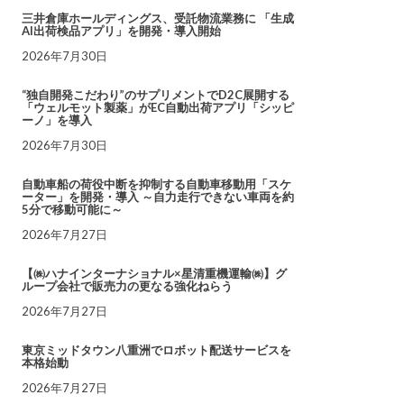
三井倉庫ホールディングス、受託物流業務に 「生成
AI出荷検品アプリ」を開発・導入開始
2026年7月30日
“独自開発こだわり”のサプリメントでD2C展開する
「ウェルモット製薬」がEC自動出荷アプリ「シッピ
ーノ」を導入
2026年7月30日
自動車船の荷役中断を抑制する自動車移動用「スケ
ーター」を開発・導入 ～自力走行できない車両を約
5分で移動可能に～
2026年7月27日
【㈱ハナインターナショナル×星清重機運輸㈱】グ
ループ会社で販売力の更なる強化ねらう
2026年7月27日
東京ミッドタウン八重洲でロボット配送サービスを
本格始動
2026年7月27日