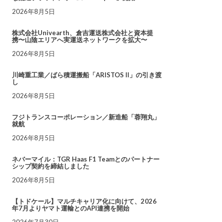
2026年8月5日
株式会社Univearth、倉吉運送株式会社と資本提
携〜山陰エリアへ実運送ネットワークを拡大〜
2026年8月5日
川崎重工業／ばら積運搬船「ARISTOS II」の引き渡
し
2026年8月5日
フジトランスコーポレーション／新造船「蓉翔丸」
就航
2026年8月5日
ネバーマイル：TGR Haas F1 Teamとのパートナー
シップ契約を締結しました
2026年8月5日
【トドケール】マルチキャリア化に向けて、2026
年7月よりヤマト運輸とのAPI連携を開始
2026年7月30日