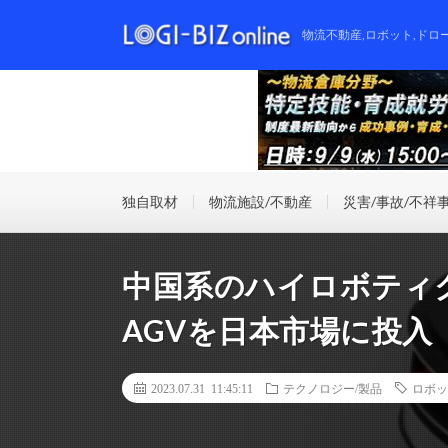
物流不動産,ロボット,ドロ
独自取材
物流施設/不動産
災害/事故/不祥
中国系のハイロボティク
AGVを日本市場に投入
2023.07.31 11:45:11
テクノロジー/製品
ロボッ