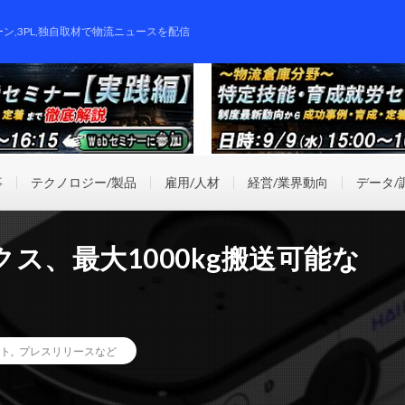
ーン,3PL,独自取材で物流ニュースを配信
事
テクノロジー/製品
雇用/人材
経営/業界動向
データ/
ス、最大1000kg搬送可能な
ト
,
プレスリリースなど