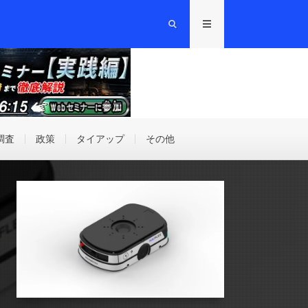
調査
政策
タイアップ
その他