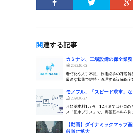
関連する記事
カミナシ、工場設備の保全業務
2025.02.05
老朽化や人手不足、技術継承の課題解
最適な状態で維持・管理する設備保全業
モノフル、「スピード求車」な
2020.05.27
月額基本料1万円、12月まではゼロの
ス「配車プラス」で、月額基本料を抑え
【動画】ダイナミックマップ基
般道に拡大