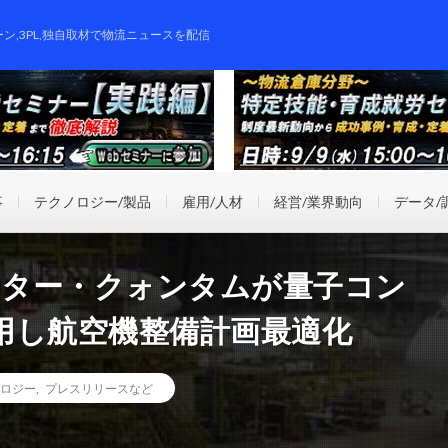
ーン,3PL,独自取材で物流ニュースを配信
事
テクノロジー/製品
雇用/人材
経営/業界動向
データ/
スター・クォンタムが量子コン
用し航空機整備計画最適化
ロジー
,
プレスリリースなど