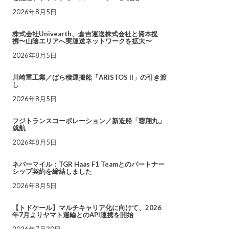
2026年8月5日
株式会社Univearth、倉吉運送株式会社と資本提
携〜山陰エリアへ実運送ネットワークを拡大〜
2026年8月5日
川崎重工業／ばら積運搬船「ARISTOS II」の引き渡
し
2026年8月5日
フジトランスコーポレーション／新造船「蓉翔丸」
就航
2026年8月5日
ネバーマイル：TGR Haas F1 Teamとのパートナー
シップ契約を締結しました
2026年8月5日
【トドケール】マルチキャリア化に向けて、2026
年7月よりヤマト運輸とのAPI連携を開始
2026年7月30日