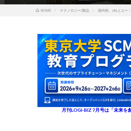
テクノロジー/製品
国内初、JALとエ
HOME
月刊LOGI-BIZ 7月号は「未