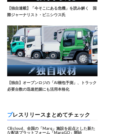
【独自連載】「今そこにある危機」を読み解く 国
際ジャーナリスト・ビニシウス氏
【独自】オープンロジの「AI梱包予測」、トラック
必要台数の迅速把握にも活用本格化
プレスリリースまとめてチェック
CBcloud、全国の「Marq」施設を起点とした新た
な配送プラットフォーム「MarqGO」開始