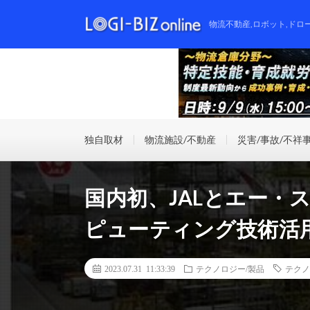
物流不動産,ロボット,ドロ
独自取材
物流施設/不動産
災害/事故/不祥
国内初、JALとエー・
ピューティング技術活
2023.07.31 11:33:39
テクノロジー/製品
テクノ