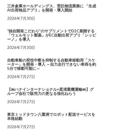
三井倉庫ホールディングス、受託物流業務に 「生成
AI出荷検品アプリ」を開発・導入開始
2026年7月30日
“独自開発こだわり”のサプリメントでD2C展開する
「ウェルモット製薬」がEC自動出荷アプリ「シッピ
ーノ」を導入
2026年7月30日
自動車船の荷役中断を抑制する自動車移動用「スケ
ーター」を開発・導入 ～自力走行できない車両を約
5分で移動可能に～
2026年7月27日
【㈱ハナインターナショナル×星清重機運輸㈱】グ
ループ会社で販売力の更なる強化ねらう
2026年7月27日
東京ミッドタウン八重洲でロボット配送サービスを
本格始動
2026年7月27日