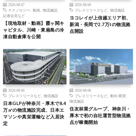
2026.08.07
2026.08.06
テクノロジー
,
動画
,
物流施設
,
プレスリリースなど
,
物流施設
記者会見など
ヨコレイが上信越エリア初、
【現地取材・動画】霞ヶ関キ
新潟・長岡で2.7万tの物流拠
ャピタル、川崎・東扇島の冷
点開設
凍自動倉庫を公開
2026.08.06
2026.08.06
プレスリリースなど
,
物流施設
プレスリリースなど
,
動向/展望
,
物流施設
日本GLPが神奈川・厚木で8.4
住友林業グループ、神奈川・
万㎡の物流施設完成、日本エ
厚木で初の自社運営型物流拠
マソンや真栄運輸など入居決
点が稼働開始
定