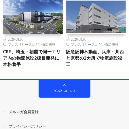
2026.08.06
2026.08.06
プレスリリースなど
,
物流施設
プレスリリースなど
,
物流施設
CRE、埼玉・朝霞で同一エリ
阪急阪神不動産、兵庫・川西
ア内の物流施設2棟目開発に
と京都の2カ所で物流施設竣
本格着手
工
Back to Top
メルマガ会員登録
プライバシーポリシー