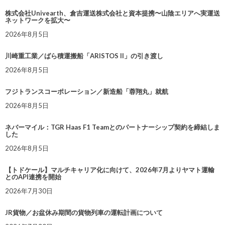
株式会社Univearth、倉吉運送株式会社と資本提携〜山陰エリアへ実運送
ネットワークを拡大〜
2026年8月5日
川崎重工業／ばら積運搬船「ARISTOS II」の引き渡し
2026年8月5日
フジトランスコーポレーション／新造船「蓉翔丸」就航
2026年8月5日
ネバーマイル：TGR Haas F1 Teamとのパートナーシップ契約を締結しま
した
2026年8月5日
【トドケール】マルチキャリア化に向けて、2026年7月よりヤマト運輸
とのAPI連携を開始
2026年7月30日
JR貨物／お盆休み期間の貨物列車の運転計画について