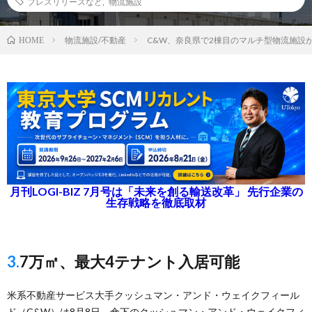
プレスリリースなど
,
物流施設
物流施設/不動産
C&W、奈良県で2棟目のマルチ型物流施設
HOME
月刊LOGI-BIZ 7月号は「未来を創る輸送改革」 先行企業の
生存戦略を徹底取材
3.7万㎡、最大4テナント入居可能
米系不動産サービス大手クッシュマン・アンド・ウェイクフィール
ド（C&W）は8月8日、傘下のクッシュマン・アンド・ウェイクフィ