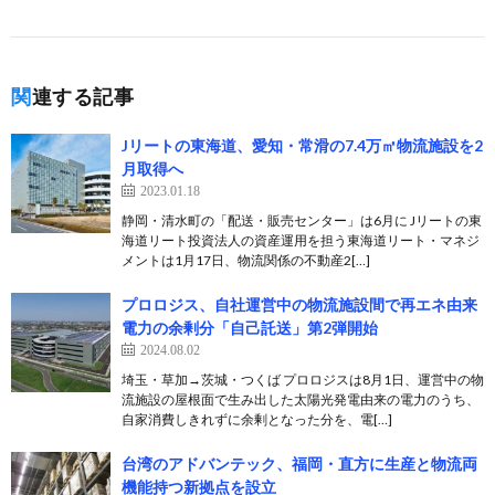
関連する記事
Jリートの東海道、愛知・常滑の7.4万㎡物流施設を2
月取得へ
2023.01.18
静岡・清水町の「配送・販売センター」は6月に Jリートの東
海道リート投資法人の資産運用を担う東海道リート・マネジ
メントは1月17日、物流関係の不動産2[…]
プロロジス、自社運営中の物流施設間で再エネ由来
電力の余剰分「自己託送」第2弾開始
2024.08.02
埼玉・草加→茨城・つくば プロロジスは8月1日、運営中の物
流施設の屋根面で生み出した太陽光発電由来の電力のうち、
自家消費しきれずに余剰となった分を、電[…]
台湾のアドバンテック、福岡・直方に生産と物流両
機能持つ新拠点を設立