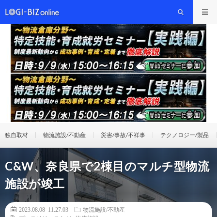
独自取材
物流施設/不動産
災害/事故/不祥事
テクノロジー/製品
C&W、奈良県で2棟目のマルチ型物流
施設が竣工
2023.08.08 11:27:03
物流施設/不動産