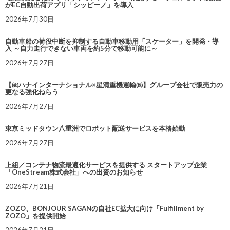
がEC自動出荷アプリ「シッピーノ」を導入
2026年7月30日
自動車船の荷役中断を抑制する自動車移動用「スケーター」を開発・導
入 ～自力走行できない車両を約5分で移動可能に～
2026年7月27日
【㈱ハナインターナショナル×星清重機運輸㈱】グループ会社で販売力の
更なる強化ねらう
2026年7月27日
東京ミッドタウン八重洲でロボット配送サービスを本格始動
2026年7月27日
上組／コンテナ物流最適化サービスを提供する スタートアップ企業
「OneStream株式会社」への出資のお知らせ
2026年7月21日
ZOZO、BONJOUR SAGANの自社EC拡大に向け「Fulfillment by
ZOZO」を提供開始
2026年7月21日