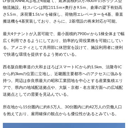
LF奈良ANNEXは地上4階建て、延床面積約3万7600㎡のボックス型
物流施設。柱スパンは間口11.5ｍ×奥行き9.5ｍ、倉庫の梁下有効高
さ5.5ｍ、床荷重1.5t/㎡を確保し、荷物用エレベーターを4基、垂直
搬送機を4基実装しており、さらに、2基増設の将来対応が可能。
最大4テナントが入居可能で、最小面積約7900㎡から1棟全体まで幅
広く利用できるようにしており、効率的な荷役業務を可能にしてい
る。アメニティとして共用部に休憩室を設けて、施設利用者に便利
で快適な環境を提供するよう努めている。
西名阪自動車道の大和まほろばスマートICから約1.5km、法隆寺IC
から約3kmの位置に立地し、近畿圏主要都市へのアクセスに強みを
持つ。周辺は奈良県最⼤の昭和⼯業団地を中⼼とする産業集積エリ
アで、県内の地域配送拠点や、大阪・京都・名古屋方面への広域配
送拠点としての需要を見込んでいる。
所在地から15分圏内に約8.5万人、30分圏内に約42万人の労働人口
を抱えており、雇用確保の観点からも優位性があるとみている。