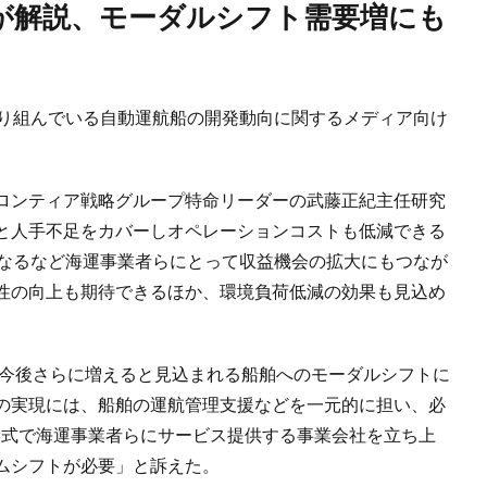
取り組んでいる自動運航船の開発動向に関するメディア向け
ロンティア戦略グループ特命リーダーの武藤正紀主任研究
と人手不足をカバーしオペレーションコストも低減できる
になるなど海運事業者らにとって収益機会の拡大にもつなが
性の向上も期待できるほか、環境負荷低減の効果も見込め
が今後さらに増えると見込まれる船舶へのモーダルシフトに
の実現には、船舶の運航管理支援などを一元的に担い、必
rvice）の形式で海運事業者らにサービス提供する事業会社を立ち上
ムシフトが必要」と訴えた。