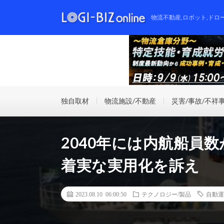
物流不動産,ロボット,ドロ
独自取材
物流施設/不動産
災害/事故/不祥
2040年には内航船員
着実な実用化を訴え
2023.08.10 06:00:50
テクノロジー/製品
自動運