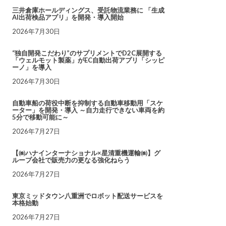
三井倉庫ホールディングス、受託物流業務に 「生成
AI出荷検品アプリ」を開発・導入開始
2026年7月30日
“独自開発こだわり”のサプリメントでD2C展開する
「ウェルモット製薬」がEC自動出荷アプリ「シッピ
ーノ」を導入
2026年7月30日
自動車船の荷役中断を抑制する自動車移動用「スケ
ーター」を開発・導入 ～自力走行できない車両を約
5分で移動可能に～
2026年7月27日
【㈱ハナインターナショナル×星清重機運輸㈱】グ
ループ会社で販売力の更なる強化ねらう
2026年7月27日
東京ミッドタウン八重洲でロボット配送サービスを
本格始動
2026年7月27日