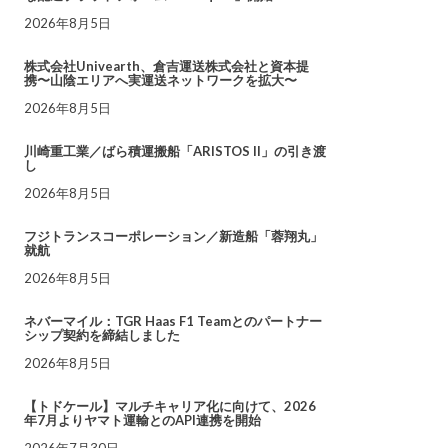
2026年8月5日
株式会社Univearth、倉吉運送株式会社と資本提
携〜山陰エリアへ実運送ネットワークを拡大〜
2026年8月5日
川崎重工業／ばら積運搬船「ARISTOS II」の引き渡
し
2026年8月5日
フジトランスコーポレーション／新造船「蓉翔丸」
就航
2026年8月5日
ネバーマイル：TGR Haas F1 Teamとのパートナー
シップ契約を締結しました
2026年8月5日
【トドケール】マルチキャリア化に向けて、2026
年7月よりヤマト運輸とのAPI連携を開始
2026年7月30日