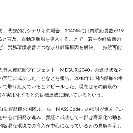
、悲観的なシナリオの場合、2040年には内航船員数が19
あると言及。自動運航船を導入することで、若手や経験層の
ど、労務環境改善につながり離職原因を解決、「持続可能
人運航船プロジェクト「MEGURI2040」の進捗状況と
実証に成功したことなどを報告。2040年に国内船舶の半
ンで取り組んでいるとアピールした。現在はその前段の
船を実用化するとの目標達成に動いているという。
動運航船の国際ルール「MASS Code」の検討が進んでい
を中心に開発が進み、実証に成功して一部は商業化の動き
的容易な環境での導入が中心になっているとの見解を示し