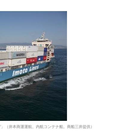
みかげ」（井本商運運航、内航コンテナ船。商船三井提供）