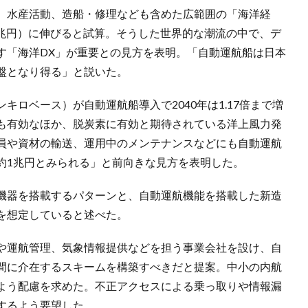
、水産活動、造船・修理なども含めた広範囲の「海洋経
100兆円）に伸びると試算。そうした世界的な潮流の中で、デ
す「海洋DX」が重要との見方を表明。「自動運航船は日本
盤となり得る」と説いた。
ロベース）が自動運航船導入で2040年は1.17倍まで増
も有効なほか、脱炭素に有効と期待されている洋上風力発
員や資材の輸送、運用中のメンテナンスなどにも自動運航
約1兆円とみられる」と前向きな見方を表明した。
機器を搭載するパターンと、自動運航機能を搭載した新造
を想定していると述べた。
や運航管理、気象情報提供などを担う事業会社を設け、自
間に介在するスキームを構築すべきだと提案。中小の内航
よう配慮を求めた。不正アクセスによる乗っ取りや情報漏
するよう要望した。