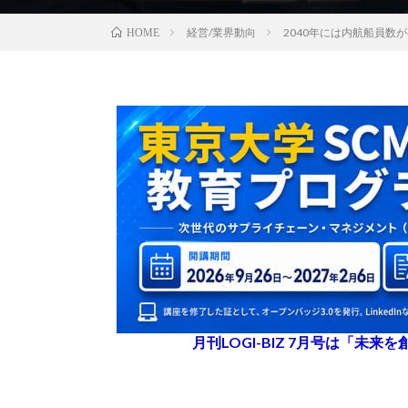
経営/業界動向
2040年には内航船員数
HOME
月刊LOGI-BIZ 7月号は「未