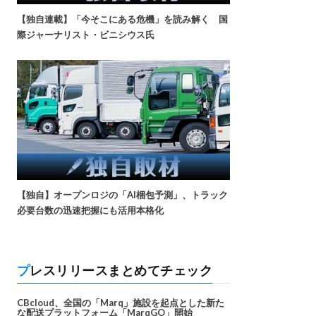
【独自連載】「今そこにある危機」を読み解く 国
際ジャーナリスト・ビニシウス氏
【独自】オープンロジの「AI梱包予測」、トラック
必要台数の迅速把握にも活用本格化
プレスリリースまとめてチェック
CBcloud、全国の「Marq」施設を起点とした新た
な配送プラットフォーム「MarqGO」開始