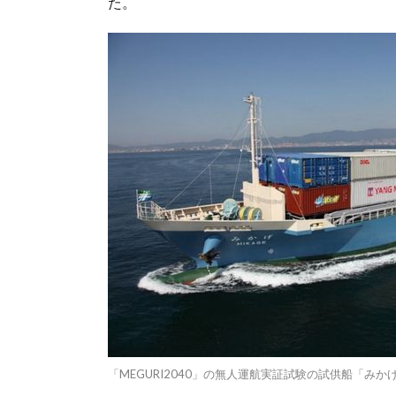
た。
「MEGURI2040」の無人運航実証試験の試供船「