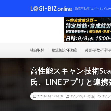
物流不動産,ロボット,ドロ
独自取材
物流施設/不動産
災害/事故/不祥
高性能スキャン技術Sca
氏、LINEアプリと連
2023.08.14 12:00:09
テクノロジー/製品
テクノ