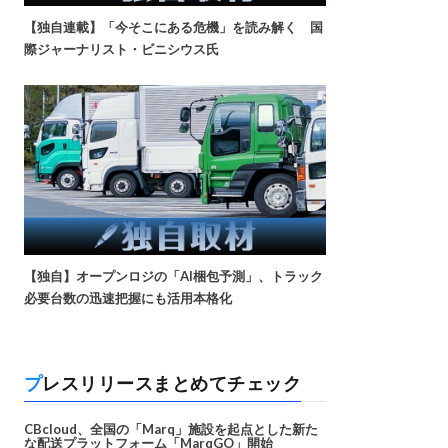
【独自連載】「今そこにある危機」を読み解く 国
際ジャーナリスト・ビニシウス氏
【独自】オープンロジの「AI梱包予測」、トラック
必要台数の迅速把握にも活用本格化
プレスリリースまとめてチェック
CBcloud、全国の「Marq」施設を起点とした新た
な配送プラットフォーム「MarqGO」開始