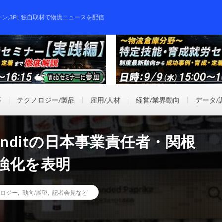
ーン,3PL,独自取材で物流ニュースを配信
事
テクノロジー/製品
雇用/人材
経営/業界動向
データ/
nditの日本事業責任者・関根
携強化を表明
ロジー
,
動向/展望
,
記者会見など