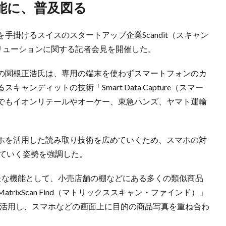
能に、普及図る
掛けるスイスのスタートアップ企業Scandit（スキャン
リューションに関する記者会見を開催した。
の関根正浩氏は、専用の端末を使わずスマートフォンのカ
ンディットの技術「Smart Data Capture（スマー
でもイオンリテールやオーケー、東急ハンズ、ヤマト運輸
。
ホを活用した読み取り技術を広めていくため、スマホの対
めていく姿勢を強調した。
re」の新たな機能として、小売店舗の棚などにある多くの類似商品
rixScan Find（マトリックススキャン・ファインド）」
を活用し、スマホなどの画面上に目的の商品写真を重ね合わ