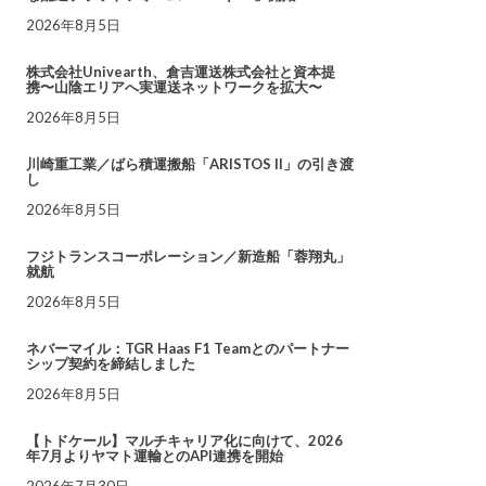
2026年8月5日
株式会社Univearth、倉吉運送株式会社と資本提
携〜山陰エリアへ実運送ネットワークを拡大〜
2026年8月5日
川崎重工業／ばら積運搬船「ARISTOS II」の引き渡
し
2026年8月5日
フジトランスコーポレーション／新造船「蓉翔丸」
就航
2026年8月5日
ネバーマイル：TGR Haas F1 Teamとのパートナー
シップ契約を締結しました
2026年8月5日
【トドケール】マルチキャリア化に向けて、2026
年7月よりヤマト運輸とのAPI連携を開始
2026年7月30日