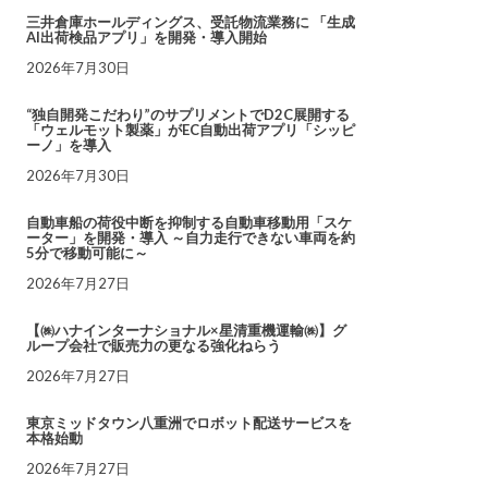
三井倉庫ホールディングス、受託物流業務に 「生成
AI出荷検品アプリ」を開発・導入開始
2026年7月30日
“独自開発こだわり”のサプリメントでD2C展開する
「ウェルモット製薬」がEC自動出荷アプリ「シッピ
ーノ」を導入
2026年7月30日
自動車船の荷役中断を抑制する自動車移動用「スケ
ーター」を開発・導入 ～自力走行できない車両を約
5分で移動可能に～
2026年7月27日
【㈱ハナインターナショナル×星清重機運輸㈱】グ
ループ会社で販売力の更なる強化ねらう
2026年7月27日
東京ミッドタウン八重洲でロボット配送サービスを
本格始動
2026年7月27日