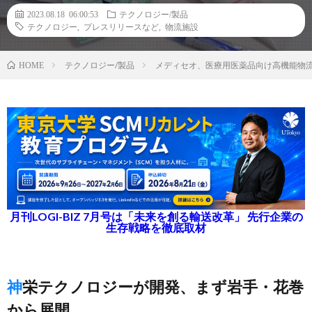
2023.08.18 06:00:53
テクノロジー/製品
テクノロジー
,
プレスリリースなど
,
物流施設
テクノロジー/製品
メディセオ、医療用医薬品向け高機能物流
HOME
月刊LOGI-BIZ 7月号は「未来を創る輸送改革」 先行企業の
生存戦略を徹底取材
神栄テクノロジーが開発、まず岩手・花巻
から展開