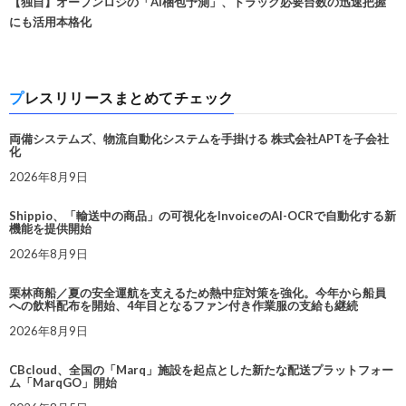
【独自】オープンロジの「AI梱包予測」、トラック必要台数の迅速把握
にも活用本格化
プレスリリースまとめてチェック
両備システムズ、物流自動化システムを手掛ける 株式会社APTを子会社
化
2026年8月9日
Shippio、「輸送中の商品」の可視化をInvoiceのAI-OCRで自動化する新
機能を提供開始
2026年8月9日
栗林商船／夏の安全運航を支えるため熱中症対策を強化。今年から船員
への飲料配布を開始、4年目となるファン付き作業服の支給も継続
2026年8月9日
CBcloud、全国の「Marq」施設を起点とした新たな配送プラットフォー
ム「MarqGO」開始