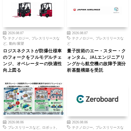
2026.08.07
2026.08.07
テクノロジー
,
プレスリリースな
テクノロジー
,
プレスリリースな
ど
,
動向/展望
ど
ロジスネクストが防爆仕様車
量子技術のエー・スター・ク
のフォークをフルモデルチェ
ォンタム、JALエンジニアリ
ンジ、オペレーターの快適性
ングから航空機の故障予測分
向上図る
析基盤構築を受託
2026.08.06
2026.08.06
プレスリリースなど
,
ロボット
,
テクノロジー
,
プレスリリースな