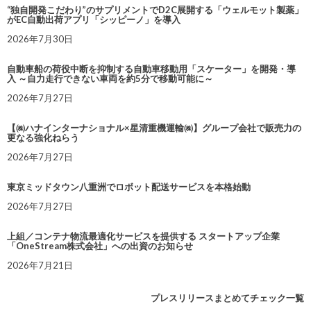
“独自開発こだわり”のサプリメントでD2C展開する「ウェルモット製薬」
がEC自動出荷アプリ「シッピーノ」を導入
2026年7月30日
自動車船の荷役中断を抑制する自動車移動用「スケーター」を開発・導
入 ～自力走行できない車両を約5分で移動可能に～
2026年7月27日
【㈱ハナインターナショナル×星清重機運輸㈱】グループ会社で販売力の
更なる強化ねらう
2026年7月27日
東京ミッドタウン八重洲でロボット配送サービスを本格始動
2026年7月27日
上組／コンテナ物流最適化サービスを提供する スタートアップ企業
「OneStream株式会社」への出資のお知らせ
2026年7月21日
プレスリリースまとめてチェック一覧