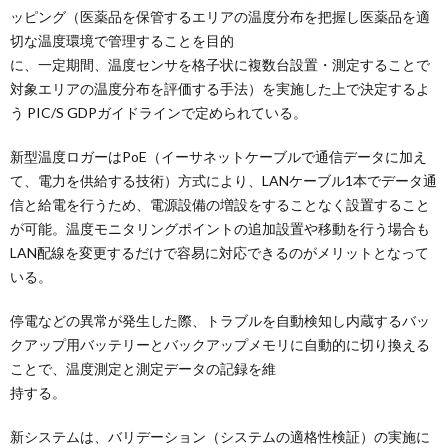
ッピング（医薬品を保管するエリアの温度分布を把握し医薬品を適
切な温度環境で管理することを目的
に、一定期間、温度センサを格子状に複数台設置・測定することで
対象エリアの温度分布を評価する手法）を実施した上で決定するよ
う PIC/S GDPガイドラインで定められている。
新型温度ロガーはPoE（イーサネットケーブルで通信データに加え
て、電力を供給する技術）方式により、LANケーブル1本でデータ通
信と給電を行うため、電源設備の増設をすることなく設置すること
が可能。温度モニタリングポイントの追加設置や移動を行う場合も
LAN配線を変更するだけで容易に対応できるのがメリットとなって
いる。
停電などの異常が発生した際、トラブルを自動検知し内蔵するバッ
クアップ用バッテリーとバックアップメモリに自動的に切り換える
ことで、温度測定と測定データの記録を維
持する。
新システムは、バリデーション（システムの適格性検証）の実施に