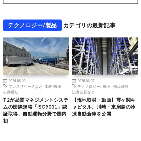
テクノロジー/製品
カテゴリの最新記事
2026.08.08
2026.08.07
プレスリリースなど
,
動向/展望
,
テクノロジー
,
動画
,
物流施設
,
自動運転
記者会見など
T2が品質マネジメントシステ
【現地取材・動画】霞ヶ関キ
ムの国際規格「ISO9001」認
ャピタル、川崎・東扇島の冷
証取得、自動運転分野で国内
凍自動倉庫を公開
初