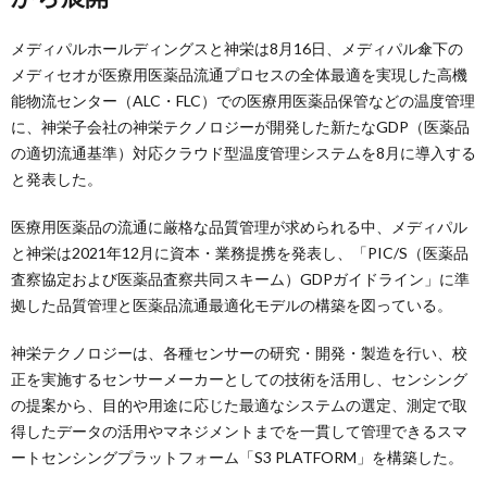
メディパルホールディングスと神栄は8月16日、メディパル傘下の
メディセオが医療用医薬品流通プロセスの全体最適を実現した高機
能物流センター（ALC・FLC）での医療用医薬品保管などの温度管理
に、神栄子会社の神栄テクノロジーが開発した新たなGDP（医薬品
の適切流通基準）対応クラウド型温度管理システムを8月に導入する
と発表した。
医療用医薬品の流通に厳格な品質管理が求められる中、メディパル
と神栄は2021年12月に資本・業務提携を発表し、「PIC/S（医薬品
査察協定および医薬品査察共同スキーム）GDPガイドライン」に準
拠した品質管理と医薬品流通最適化モデルの構築を図っている。
神栄テクノロジーは、各種センサーの研究・開発・製造を行い、校
正を実施するセンサーメーカーとしての技術を活用し、センシング
の提案から、目的や用途に応じた最適なシステムの選定、測定で取
得したデータの活用やマネジメントまでを一貫して管理できるスマ
ートセンシングプラットフォーム「S3 PLATFORM」を構築した。