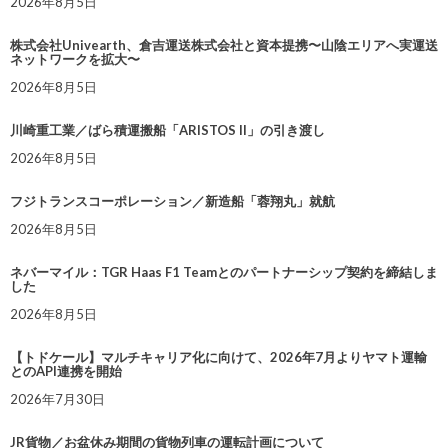
2026年8月5日
株式会社Univearth、倉吉運送株式会社と資本提携〜山陰エリアへ実運送
ネットワークを拡大〜
2026年8月5日
川崎重工業／ばら積運搬船「ARISTOS II」の引き渡し
2026年8月5日
フジトランスコーポレーション／新造船「蓉翔丸」就航
2026年8月5日
ネバーマイル：TGR Haas F1 Teamとのパートナーシップ契約を締結しま
した
2026年8月5日
【トドケール】マルチキャリア化に向けて、2026年7月よりヤマト運輸
とのAPI連携を開始
2026年7月30日
JR貨物／お盆休み期間の貨物列車の運転計画について