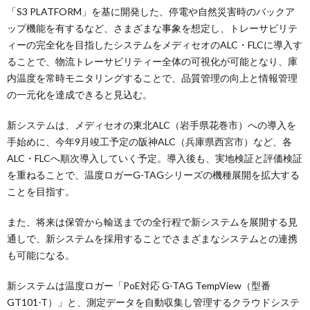
「S3 PLATFORM」を基に開発した、停電や自然災害時のバックア
ップ機能を有するなど、さまざまな事象を想定し、トレーサビリテ
ィーの完全化を目指したシステムをメディセオのALC・FLCに導入す
ることで、物流トレーサビリティー全体の可視化が可能となり、庫
内温度を常時モニタリングすることで、品質管理の向上と情報管理
の一元化を達成できると見込む。
新システムは、メディセオの東北ALC（岩手県花巻市）への導入を
手始めに、今年9月竣工予定の阪神ALC（兵庫県西宮市）など、各
ALC・FLCへ順次導入していく予定。導入後も、実地検証と評価検証
を重ねることで、温度ロガーG-TAGシリーズの機種展開を拡大する
ことを目指す。
また、将来は保管から輸送までの全行程で新システムを展開する見
通しで、新システムを採用することでさまざまなシステムとの連携
も可能になる。
新システムは温度ロガー「PoE対応 G-TAG TempView（型番
GT101-T）」と、測定データを自動収集し管理するクラウドシステ