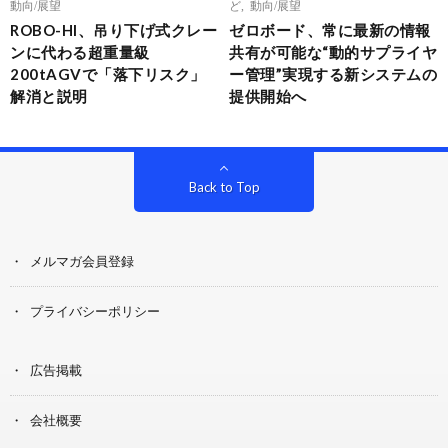
動向/展望
ど
,
動向/展望
ROBO-HI、吊り下げ式クレー
ゼロボード、常に最新の情報
ンに代わる超重量級
共有が可能な“動的サプライヤ
200tAGVで「落下リスク」
ー管理”実現する新システムの
解消と説明
提供開始へ
Back to Top
メルマガ会員登録
プライバシーポリシー
広告掲載
会社概要