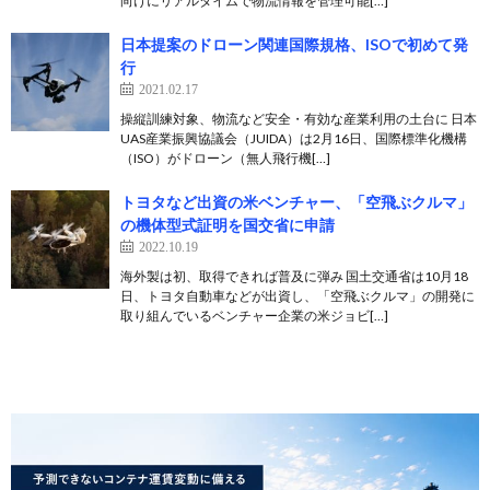
向けにリアルタイムで物流情報を管理可能[…]
日本提案のドローン関連国際規格、ISOで初めて発
行
2021.02.17
操縦訓練対象、物流など安全・有効な産業利用の土台に 日本
UAS産業振興協議会（JUIDA）は2月16日、国際標準化機構
（ISO）がドローン（無人飛行機[…]
トヨタなど出資の米ベンチャー、「空飛ぶクルマ」
の機体型式証明を国交省に申請
2022.10.19
海外製は初、取得できれば普及に弾み 国土交通省は10月18
日、トヨタ自動車などが出資し、「空飛ぶクルマ」の開発に
取り組んでいるベンチャー企業の米ジョビ[…]