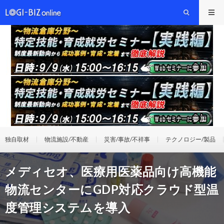
独自取材
物流施設/不動産
災害/事故/不祥事
テクノロジー/製品
メディセオ、医療用医薬品向け高機能
物流センターにGDP対応クラウド型温
度管理システムを導入