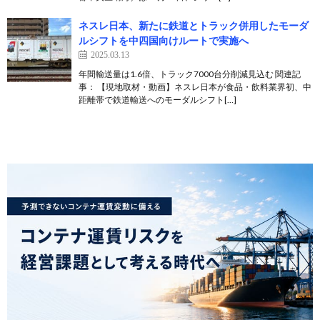
ネスレ日本、新たに鉄道とトラック併用したモーダ
ルシフトを中四国向けルートで実施へ
2025.03.13
年間輸送量は1.6倍、トラック7000台分削減見込む 関連記
事： 【現地取材・動画】ネスレ日本が食品・飲料業界初、中
距離帯で鉄道輸送へのモーダルシフト[…]