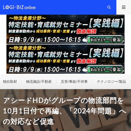
独自取材
物流施設/不動産
災害/事故/不祥事
テクノロジー/製品
アシードHDがグループの物流部門を
10月1日付で再編、「2024年問題」へ
の対応など促進