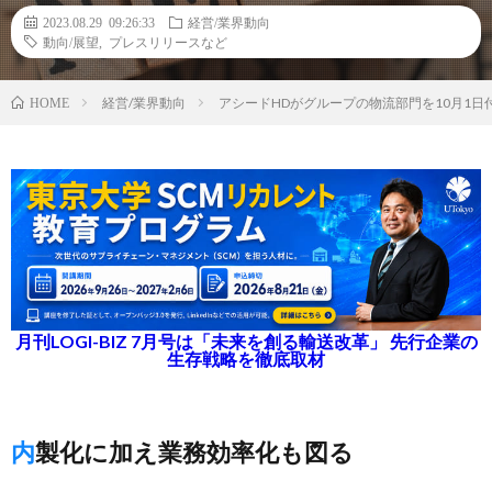
2023.08.29 09:26:33
経営/業界動向
動向/展望
,
プレスリリースなど
経営/業界動向
アシードHDがグループの物流部門を10月1日
HOME
月刊LOGI-BIZ 7月号は「未来を創る輸送改革」 先行企業の
生存戦略を徹底取材
内製化に加え業務効率化も図る