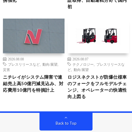
携強化
証取得、自動運転分野で国内
初
2026.08.08
2026.08.07
プレスリリースなど
,
動向/展望
,
テクノロジー
,
プレスリリースな
災害
ど
,
動向/展望
ニチレイがシステム障害で連
ロジスネクストが防爆仕様車
結売上高50億円減見込み、対
のフォークをフルモデルチェ
応費用10億円を特損計上
ンジ、オペレーターの快適性
向上図る
Back to Top