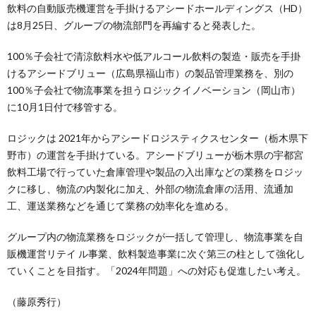
飲料の自動販売機運営を手掛けるアシードホールディングス（HD）
は8月25日、グループの物流部門を再編すると発表した。
100％子会社で清涼飲料水や低アルコール飲料の製造・販売を手掛
けるアシードブリュー（広島県福山市）の製品管理業務を、別の
100％子会社で物流事業を担うロジックイノベーション（岡山市）
に10月1日付で移管する。
ロジックは 2021年からアシードロジスティクスセンター（栃木県下
野市）の運営を手掛けている。アシードブリューが栃木県の宇都宮
飲料工場で行っていた倉庫管理や製品の入出庫などの業務をロジッ
クに移し、物流の内製化に加え、外部の物流倉庫の活用、流通加
工、運送業務などを通じて業務の効率化を進める。
グループ内の物流業務をロジックが一括して管理し、物流事業を自
販機運営リテイ ル事業、飲料製造事業に次ぐ第三の柱として強化し
ていくことを目指す。「2024年問題」への対応も促進したい考え。
（藤原秀行）