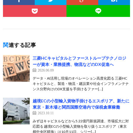
関連する記事
三菱HCキャピタルとファーストループテクノロジ
ーが資本・業務提携、物流などのDX促進へ
2026.06.09
データ・AI活用し現場のオペレーション高度化図る 三菱HC
キャピタルと、製造・物流・建設業や社会インフラメンテナ
ンス分野向けのDX支援を手掛けるファー[…]
越境ECの小型輸入貨物手掛けるエスポリア、新たに
東京・新木場と関西国際空港内で保税倉庫稼働
2023.10.11
みずほキャピタルなどから5.22億円新規調達、市場拡大に対
応図る 越境ECの小型輸入貨物を取り扱うエスポリア（東京
都中央区晴海）は10月11日、シリー[…]