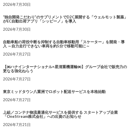
2026年7月30日
“独自開発こだわり”のサプリメントでD2C展開する「ウェルモット製薬」
がEC自動出荷アプリ「シッピーノ」を導入
2026年7月30日
自動車船の荷役中断を抑制する自動車移動用「スケーター」を開発・導
入 ～自力走行できない車両を約5分で移動可能に～
2026年7月27日
【㈱ハナインターナショナル×星清重機運輸㈱】グループ会社で販売力の
更なる強化ねらう
2026年7月27日
東京ミッドタウン八重洲でロボット配送サービスを本格始動
2026年7月27日
上組／コンテナ物流最適化サービスを提供する スタートアップ企業
「OneStream株式会社」への出資のお知らせ
2026年7月21日