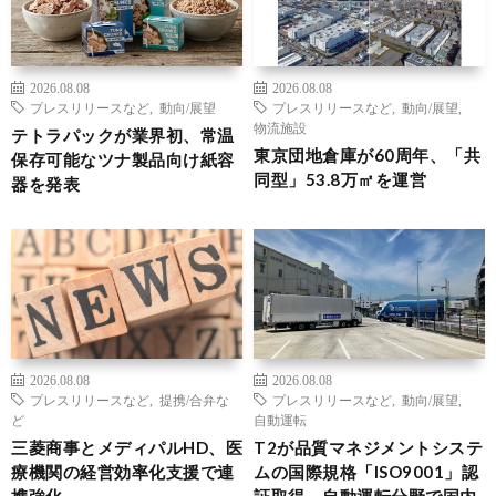
2026.08.08
2026.08.08
プレスリリースなど
,
動向/展望
プレスリリースなど
,
動向/展望
,
物流施設
テトラパックが業界初、常温
東京団地倉庫が60周年、「共
保存可能なツナ製品向け紙容
同型」53.8万㎡を運営
器を発表
2026.08.08
2026.08.08
プレスリリースなど
,
提携/合弁な
プレスリリースなど
,
動向/展望
,
ど
自動運転
三菱商事とメディパルHD、医
T2が品質マネジメントシステ
療機関の経営効率化支援で連
ムの国際規格「ISO9001」認