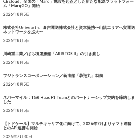
CBcloud、全国の「Marq」施設を起点とした新たな配送プラットフォー
ム「MarqGO」開始
2026年8月5日
株式会社Univearth、倉吉運送株式会社と資本提携〜山陰エリアへ実運送
ネットワークを拡大〜
2026年8月5日
川崎重工業／ばら積運搬船「ARISTOS II」の引き渡し
2026年8月5日
フジトランスコーポレーション／新造船「蓉翔丸」就航
2026年8月5日
ネバーマイル：TGR Haas F1 Teamとのパートナーシップ契約を締結しま
した
2026年8月5日
【トドケール】マルチキャリア化に向けて、2026年7月よりヤマト運輸
とのAPI連携を開始
2026年7月30日