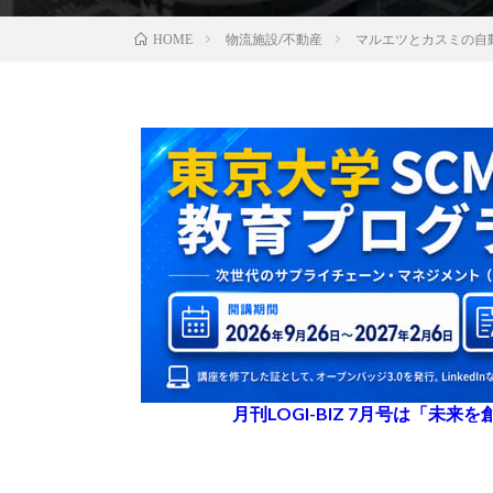
物流施設/不動産
マルエツとカスミの自
HOME
月刊LOGI-BIZ 7月号は「未