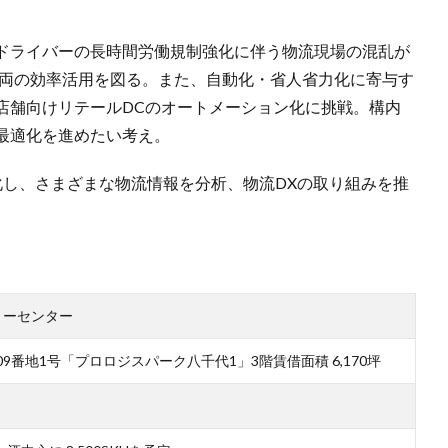
ドライバーの長時間労働規制強化に伴う物流現場の混乱が
車両の効率活用を図る。また、自動化・省人省力化に寄与す
店舗向けリテールDCのオートメーション化に挑戦。構内
最適化を進めたい考え。
化し、さまざまな物流情報を分析、物流DXの取り組みを推
サリーセンター
9番地1号「プロロジスパーク八千代1」3階賃借面積 6,170坪