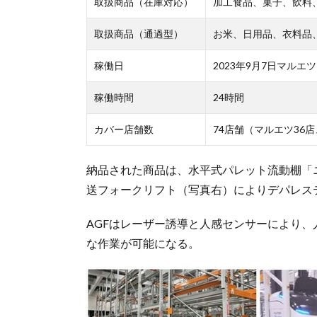
取扱商品（在庫対応）
加工食品、菓子、飲料、酒
取扱商品（通過型）
お米、日用品、衣料品
稼働日
2023年9月7日マルエ
稼働時間
24時間
カバー店舗数
74店舗（マルエツ36店
納品された商品は、水平式パレット流動棚「
送フォークリフト（写真右）によりデパレス
AGFはレーザー誘導と人感センサーにより
な作業が可能になる。