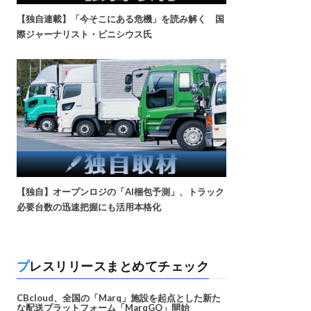
【独自連載】「今そこにある危機」を読み解く 国
際ジャーナリスト・ビニシウス氏
【独自】オープンロジの「AI梱包予測」、トラック
必要台数の迅速把握にも活用本格化
プレスリリースまとめてチェック
CBcloud、全国の「Marq」施設を起点とした新た
な配送プラットフォーム「MarqGO」開始