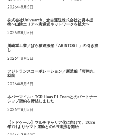
2026年8月5日
株式会社Univearth、倉吉運送株式会社と資本提
携〜山陰エリアへ実運送ネットワークを拡大〜
2026年8月5日
川崎重工業／ばら積運搬船「ARISTOS II」の引き渡
し
2026年8月5日
フジトランスコーポレーション／新造船「蓉翔丸」
就航
2026年8月5日
ネバーマイル：TGR Haas F1 Teamとのパートナー
シップ契約を締結しました
2026年8月5日
【トドケール】マルチキャリア化に向けて、2026
年7月よりヤマト運輸とのAPI連携を開始
2026年7月30日