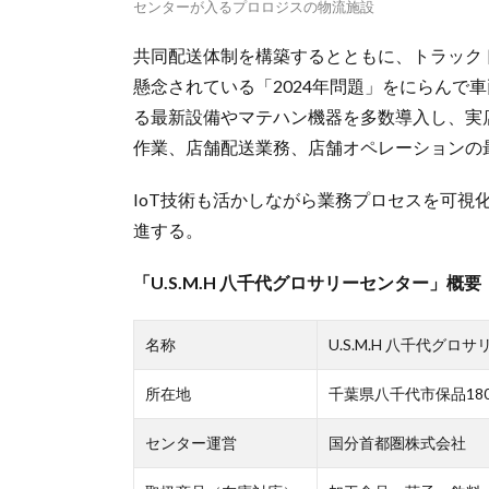
センターが入るプロロジスの物流施設
共同配送体制を構築するとともに、トラック
懸念されている「2024年問題」をにらんで
る最新設備やマテハン機器を多数導入し、実
作業、店舗配送業務、店舗オペレーションの
IoT技術も活かしながら業務プロセスを可視
進する。
「U.S.M.H 八千代グロサリーセンター」概要
名称
U.S.M.H 八千代グロ
所在地
千葉県八千代市保品180
センター運営
国分首都圏株式会社