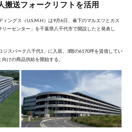
無人搬送フォークリフトを活用
ングス（U.S.M.H）は9月6日、傘下のマルエツとカス
グロサリーセンター」を千葉県八千代市で開設したと発表し
ジスパーク八千代1」に入居。3階の6170坪を賃借してい
スミ向けの商品供給を開始する。