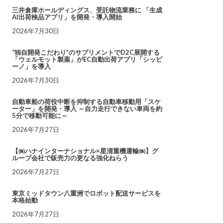
三井倉庫ホールディングス、受託物流業務に 「生成
AI出荷検品アプリ」を開発・導入開始
2026年7月30日
“独自開発こだわり”のサプリメントでD2C展開する
「ウェルモット製薬」がEC自動出荷アプリ「シッピ
ーノ」を導入
2026年7月30日
自動車船の荷役中断を抑制する自動車移動用「スケ
ーター」を開発・導入 ～自力走行できない車両を約
5分で移動可能に～
2026年7月27日
【㈱ハナインターナショナル×星清重機運輸㈱】グ
ループ会社で販売力の更なる強化ねらう
2026年7月27日
東京ミッドタウン八重洲でロボット配送サービスを
本格始動
2026年7月27日