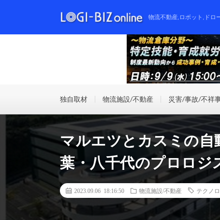
物流不動産,ロボット,ドロ
独自取材
物流施設/不動産
災害/事故/不祥
マルエツとカスミの自
葉・八千代のプロロジ
2023.09.06 18:16:50
物流施設/不動産
テクノロ