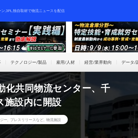
ーン,3PL,独自取材で物流ニュースを配信
事
テクノロジー/製品
雇用/人材
経営/業界動向
データ/
動化共同物流センター、千
ス施設内に開設
ジー
,
プレスリリースなど
,
物流施設