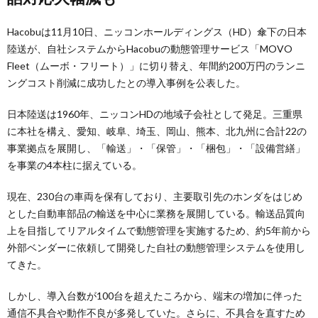
Hacobuは11月10日、ニッコンホールディングス（HD）傘下の日本
陸送が、自社システムからHacobuの動態管理サービス「MOVO
Fleet（ムーボ・フリート）」に切り替え、年間約200万円のランニ
ングコスト削減に成功したとの導入事例を公表した。
日本陸送は1960年、ニッコンHDの地域子会社として発足。三重県
に本社を構え、愛知、岐阜、埼玉、岡山、熊本、北九州に合計22の
事業拠点を展開し、「輸送」・「保管」・「梱包」・「設備営繕」
を事業の4本柱に据えている。
現在、230台の車両を保有しており、主要取引先のホンダをはじめ
とした自動車部品の輸送を中心に業務を展開している。輸送品質向
上を目指してリアルタイムで動態管理を実施するため、約5年前から
外部ベンダーに依頼して開発した自社の動態管理システムを使用し
てきた。
しかし、導入台数が100台を超えたころから、端末の増加に伴った
通信不具合や動作不良が多発していた。さらに、不具合を直すため