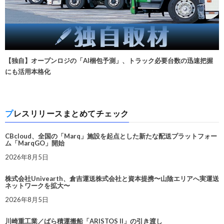
【独自】オープンロジの「AI梱包予測」、トラック必要台数の迅速把握
にも活用本格化
プレスリリースまとめてチェック
CBcloud、全国の「Marq」施設を起点とした新たな配送プラットフォー
ム「MarqGO」開始
2026年8月5日
株式会社Univearth、倉吉運送株式会社と資本提携〜山陰エリアへ実運送
ネットワークを拡大〜
2026年8月5日
川崎重工業／ばら積運搬船「ARISTOS II」の引き渡し