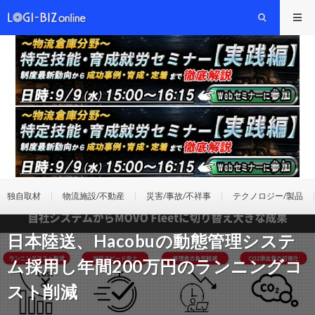
独自取材
物流施設/不動産
災害/事故/不祥事
テクノロジー/製品
日本陸送、Hacobuの動態管理システ
ム採用し年間200万円のランニングコ
スト削減