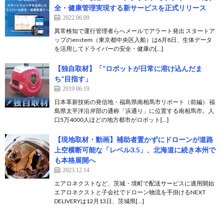
全・健康管理実現する新サービスを正式リリース
2022.06.09
異常検知で運行管理者らへメールでアラート発出 スタートア
ップのenstem（東京都中央区入船）は6月8日、生体データ
を活用してドライバーの安全・健康の[…]
【独自取材】「“ロボットが日常に溶け込んだま
ち”目指す」
2019.06.19
日本革新技術の発信地・福島県南相馬市リポート（前編） 福
島県太平洋沿岸部の通称「浜通り」に位置する南相馬市。人
口5万4000人ほどの地方都市がロボット[…]
【現地取材・動画】補助者置かずにドローンが道路
上空横断可能な「レベル3.5」、北海道に続き本州で
も本格展開へ
2023.12.14
エアロネクストなど、茨城・境町で配送サービスに適用開始
エアロネクストと子会社でドローン物流を手掛けるNEXT
DELIVERYは12月13日、茨城県[…]