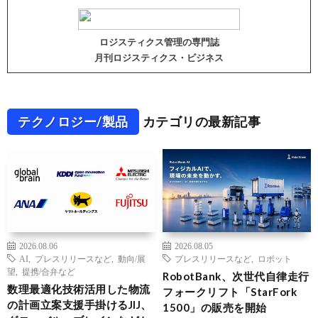
ロジスティクス管理の専門誌
月刊ロジスティクス・ビジネス
テクノロジー/製品
カテゴリの最新記事
2026.08.06
2026.08.05
AI
,
プレスリリースなど
,
動向/展
プレスリリースなど
,
ロボット
望
,
提携/合弁など
RobotBank、次世代自律走行
数理最適化技術活用した物流
フォークリフト「StarFork
の計画立案支援手掛けるJIJ、
1500」の販売を開始