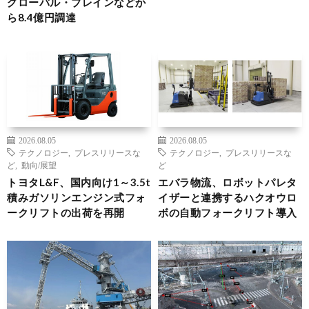
グローバル・ブレインなどか
ら8.4億円調達
2026.08.05
2026.08.05
テクノロジー
,
プレスリリースな
テクノロジー
,
プレスリリースな
ど
,
動向/展望
ど
トヨタL&F、国内向け1～3.5t
エバラ物流、ロボットパレタ
積みガソリンエンジン式フォ
イザーと連携するハクオウロ
ークリフトの出荷を再開
ボの自動フォークリフト導入