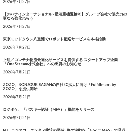
2026年7月27日
【㈱ハナインターナショナル×星清重機運輸㈱】グループ会社で販売力の
更なる強化ねらう
2026年7月27日
東京ミッドタウン八重洲でロボット配送サービスを本格始動
2026年7月27日
上組／コンテナ物流最適化サービスを提供する スタートアップ企業
「OneStream株式会社」への出資のお知らせ
2026年7月21日
ZOZO、BONJOUR SAGANの自社EC拡大に向け「Fulfillment by
ZOZO」を提供開始
2026年7月21日
ロジポケ、「パスキー認証（MFA）」機能をリリース
2026年7月21日
NTTロジスコ、エンタメ物流の平時5倍の波動を「t-Sort MAS」で吸収