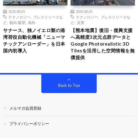
2026.08.05
2026.08.05
テクノロジー
,
プレスリリースな
テクノロジー
,
プレスリリースな
ど
,
動向/展望
,
海外
ど
,
災害
サナース、独ノイエロ製の港
【熊本地震】復旧・復興支援
湾荷役自動化機械「ニューマ
へ高精度3次元点群データと
チックアンローダー」を日本
Google Photorealistic 3D
国内初導入
Tilesを活用した空間情報を無
償提供
Back to Top
メルマガ会員登録
プライバシーポリシー