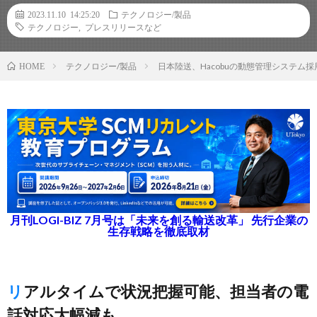
2023.11.10 14:25:20
テクノロジー/製品
テクノロジー
,
プレスリリースなど
テクノロジー/製品
日本陸送、Hacobuの動態管理システム
HOME
月刊LOGI-BIZ 7月号は「未来を創る輸送改革」 先行企業の
生存戦略を徹底取材
リアルタイムで状況把握可能、担当者の電
話対応大幅減も