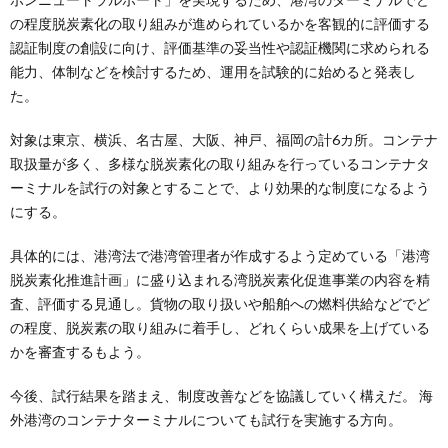
の程度脱炭素化の取り組みが進められているかを客観的に評価する
認証制度の創設に向け、評価基準の妥当性や認証機関に求められる
能力、体制などを検討するため、運用を試験的に始めると発表し
た。
対象は東京、横浜、名古屋、大阪、神戸、福岡の計6カ所。コンテナ
取扱量が多く、多様な脱炭素化の取り組みを行っているコンテナタ
ーミナルを試行の対象とすることで、より効果的な制度になるよう
にする。
具体的には、港湾法で港湾管理者が作成するよう定めている「港湾
脱炭素化推進計画」に盛り込まれる湾脱炭素化促進事業の内容を精
査、評価する見通し。貨物の取り扱いや船舶への燃料供給などでど
の程度、脱炭素の取り組みに着手し、どれくらい成果を上げている
かを審査するもよう。
今後、試行結果を踏まえ、制度改善などを協議していく構えだ。 海
外港湾のコンテナターミナルについても試行を実施する方向。