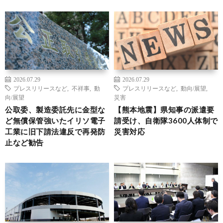
2026.07.29
2026.07.29
プレスリリースなど
,
不祥事
,
動
プレスリリースなど
,
動向/展望
,
向/展望
災害
公取委、製造委託先に金型な
【熊本地震】県知事の派遣要
ど無償保管強いたイリソ電子
請受け、自衛隊3600人体制で
工業に旧下請法違反で再発防
災害対応
止など勧告