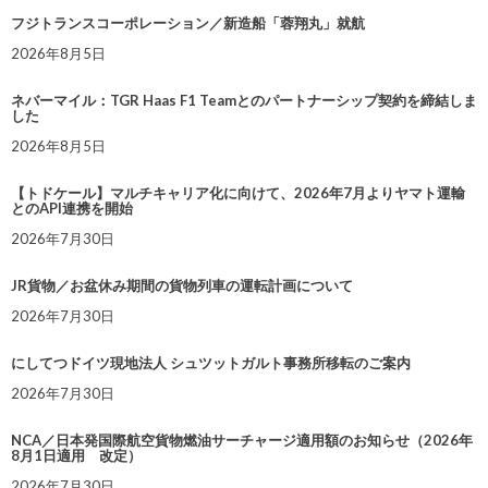
フジトランスコーポレーション／新造船「蓉翔丸」就航
2026年8月5日
ネバーマイル：TGR Haas F1 Teamとのパートナーシップ契約を締結しま
した
2026年8月5日
【トドケール】マルチキャリア化に向けて、2026年7月よりヤマト運輸
とのAPI連携を開始
2026年7月30日
JR貨物／お盆休み期間の貨物列車の運転計画について
2026年7月30日
にしてつドイツ現地法人 シュツットガルト事務所移転のご案内
2026年7月30日
NCA／日本発国際航空貨物燃油サーチャージ適用額のお知らせ（2026年
8月1日適用 改定）
2026年7月30日