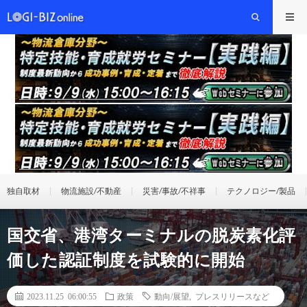
独自取材
物流施設/不動産
災害/事故/不祥事
テクノロジー/製品
国交省、港湾ターミナルの脱炭素化評
価した認証制度を試験的に開始
2023.11.25 06:00:55
政策
動向/展望
,
プレスリリースなど