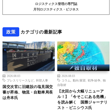
ロジスティクス管理の専門誌
月刊ロジスティクス・ビジネス
政策
カテゴリの最新記事
2026.08.03
2026.08.03
プレスリリースなど
,
幹部人事
コラム
,
動向/展望
,
戦争/紛争
,
独
自取材
国交次官に旧建設の塩見国交
【次回から大幅リニューア
審が昇格、物流・自動車局長
ル！】「今そこにある危機」
は舟本氏
を読み解く 国際ジャーナリ
スト・ビニシウス氏