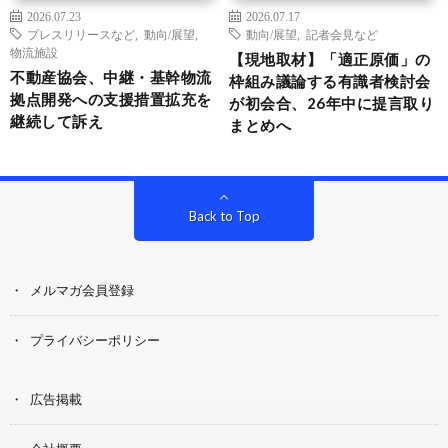
2026.07.23
2026.07.17
プレスリリースなど
,
動向/展望
,
動向/展望
,
記者会見など
物流施設
【現地取材】「適正原価」の
不動産協会、中継・基幹物流
枠組み議論する有識者検討会
拠点開発への支援措置拡充を
が初会合、26年中に提言取り
継続して訴え
まとめへ
Back to Top
メルマガ会員登録
プライバシーポリシー
広告掲載