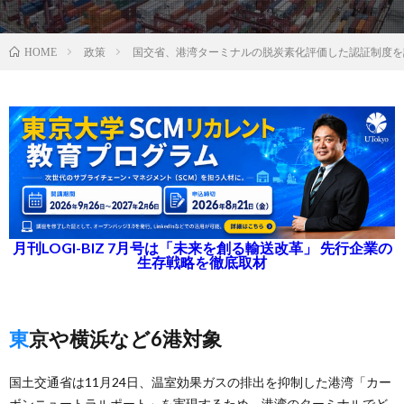
政策
国交省、港湾ターミナルの脱炭素化評価した認証制度を
HOME
月刊LOGI-BIZ 7月号は「未来を創る輸送改革」 先行企業の
生存戦略を徹底取材
東京や横浜など6港対象
国土交通省は11月24日、温室効果ガスの排出を抑制した港湾「カー
ボンニュートラルポート」を実現するため、港湾のターミナルでど