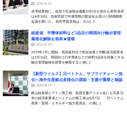
2026.04.10
赤澤経産相に、追加で石油国会備蓄20日分を放出も表明 政府
は4月10日、首相官邸で中東情勢の緊迫化を受けた関係閣僚
会議を開いた。 高市早苗首相は、ホル[…]
経産省、半導体材料など3品目の韓国向け輸出管理
厳格化解除を発表★速報
2023.03.16
2019年7月に開始、局長級対話で状況改善と判断 経済産業省
は3月16日、韓国向けの半導体などの材料3品目を対象とする
輸出管理厳格化措置を解除すると発[…]
【新型ウイルス】日ベトナム、サプライチェーン強
化へ海外生産拠点多様化の奨励・支援が重要と確認
2020.08.10
梶山経産相とアイン商工相、貿易文書デジタル化にも言及 日
本の経済産業省とベトナムの商工省は8月7日、「日ベトナム
産業・貿易・エネルギー協力委員会」の第[…]