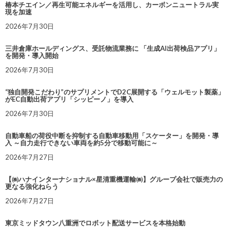
椿本チエイン／再生可能エネルギーを活用し、カーボンニュートラル実
現を加速
2026年7月30日
三井倉庫ホールディングス、受託物流業務に 「生成AI出荷検品アプリ」
を開発・導入開始
2026年7月30日
“独自開発こだわり”のサプリメントでD2C展開する「ウェルモット製薬」
がEC自動出荷アプリ「シッピーノ」を導入
2026年7月30日
自動車船の荷役中断を抑制する自動車移動用「スケーター」を開発・導
入 ～自力走行できない車両を約5分で移動可能に～
2026年7月27日
【㈱ハナインターナショナル×星清重機運輸㈱】グループ会社で販売力の
更なる強化ねらう
2026年7月27日
東京ミッドタウン八重洲でロボット配送サービスを本格始動