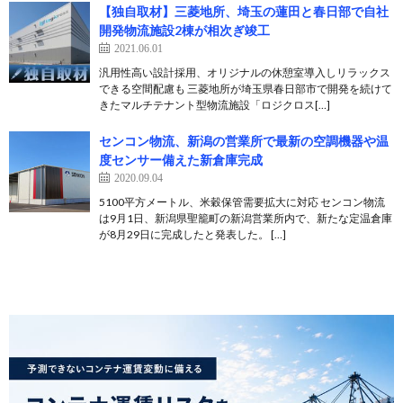
【独自取材】三菱地所、埼玉の蓮田と春日部で自社
開発物流施設2棟が相次ぎ竣工
2021.06.01
汎用性高い設計採用、オリジナルの休憩室導入しリラックス
できる空間配慮も 三菱地所が埼玉県春日部市で開発を続けて
きたマルチテナント型物流施設「ロジクロス[…]
センコン物流、新潟の営業所で最新の空調機器や温
度センサー備えた新倉庫完成
2020.09.04
5100平方メートル、米穀保管需要拡大に対応 センコン物流
は9月1日、新潟県聖籠町の新潟営業所内で、新たな定温倉庫
が8月29日に完成したと発表した。 […]