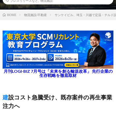
プレスリリースなど
,
物流施設
物流施設/不動産
サンケイビル、埼玉・川越で定温・チルド
HOME
月刊LOGI-BIZ 7月号は「未来を創る輸送改革」 先行企業の
生存戦略を徹底取材
建設コスト急騰受け、既存案件の再生事業
注力へ