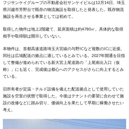
フジサンケイグループの不動産会社サンケイビルは12月14日、埼玉
県川越市芳野台で既存の物流施設を取得したと発表した。既存物流
施設を再生させる事業としては初めて。
取得した物件は地上2階建て、延床面積は約4780㎡。具体的な取得
相手や取得額は開示していない。
本物件は、首都高速道路埼玉大宮線の与野ICなど複数のICに近接。
同社は広域配送の拠点に適しているとみている。2027年開通を目指
して整備が進められている新大宮上尾道路の「上尾南出入口（仮
称）」にも近く、完成後は都心へのアクセスがさらに向上するとみ
ている。
旧所有者が定温・チルド設備を備えた配送拠点として使用していた
施設を空室の状態で取得した。今後はテナントの要望に合わせて施
設の改修などに踏み切り、価値向上を果たして早期に稼働させたい
考え。