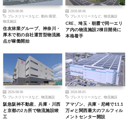
2026.08.06
2026.08.06
プレスリリースなど
,
動向/展望
,
プレスリリースなど
,
物流施設
物流施設
CRE、埼玉・朝霞で同一エリ
住友林業グループ、神奈川・
ア内の物流施設2棟目開発に
厚木で初の自社運営型物流拠
本格着手
点が稼働開始
2026.08.06
2026.08.05
プレスリリースなど
,
物流施設
プレスリリースなど
,
物流施設
阪急阪神不動産、兵庫・川西
アマゾン、兵庫・尼崎で11.1
と京都の2カ所で物流施設竣
万㎡と関西最大のフルフィル
工
メントセンター開設