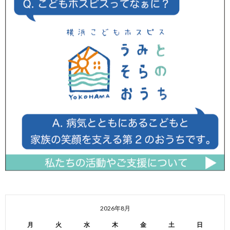
2026年8月
月
火
水
木
金
土
日