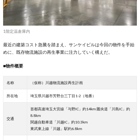
1階定温倉庫内
最近の建築コスト急騰を踏まえ、サンケイビルは今回の物件を手始
めに、既存物流施設の再生事業に注力していく構えだ。
■物件概要
名称
（仮称）川越物流施設再生計画
所在地
埼玉県川越市芳野台三丁目1-2（地番）
首都高速埼玉大宮線「与野IC」約14km 圏央道「川島IC」約
8.8km
交通
関越自動車道「川越IC」約10.3km
東武東上線「川越」駅約6.8km