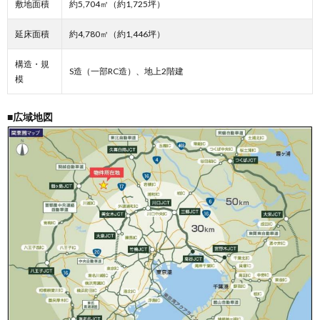
敷地面積
約5,704㎡（約1,725坪）
延床面積
約4,780㎡（約1,446坪）
構造・規
S造（一部RC造）、地上2階建
模
■広域地図