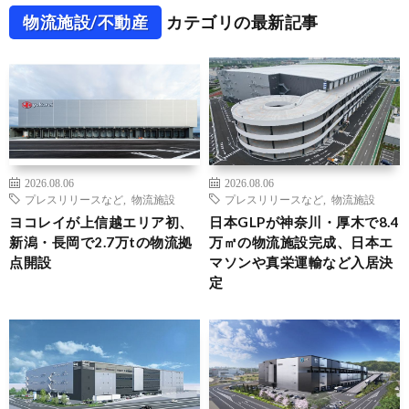
物流施設/不動産
カテゴリの最新記事
2026.08.06
2026.08.06
プレスリリースなど
,
物流施設
プレスリリースなど
,
物流施設
ヨコレイが上信越エリア初、
日本GLPが神奈川・厚木で8.4
新潟・長岡で2.7万tの物流拠
万㎡の物流施設完成、日本エ
点開設
マソンや真栄運輸など入居決
定