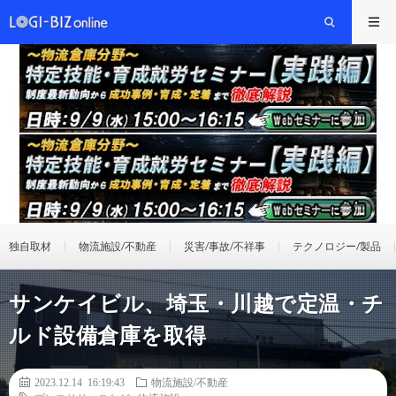
独自取材
物流施設/不動産
災害/事故/不祥事
テクノロジー/製品
サンケイビル、埼玉・川越で定温・チ
ルド設備倉庫を取得
2023.12.14 16:19:43
物流施設/不動産