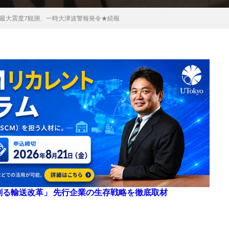
最大震度7観測、一時大津波警報発令★続報
来を創る輸送改革」 先行企業の生存戦略を徹底取材