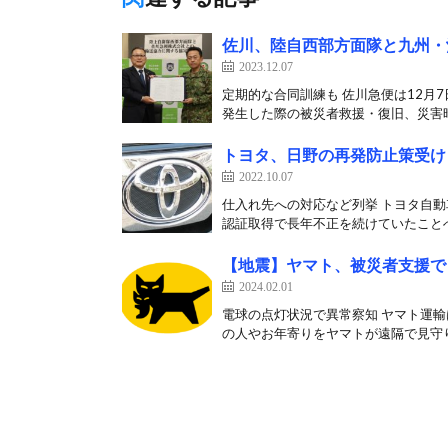
佐川、陸自西部方面隊と九州・
2023.12.07
定期的な合同訓練も 佐川急便は12月
発生した際の被災者救援・復旧、災害時
トヨタ、日野の再発防止策受け
2022.10.07
仕入れ先への対応など列挙 トヨタ自動
認証取得で長年不正を続けていたことへ
【地震】ヤマト、被災者支援で
2024.02.01
電球の点灯状況で異常察知 ヤマト運輸
の人やお年寄りをヤマトが遠隔で見守り