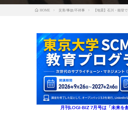
災害/事故/不祥事
【地震】石川・能登で
HOME
月刊LOGI-BIZ 7月号は「未