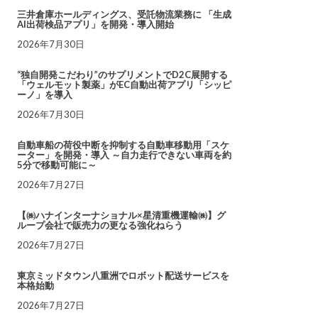
三井倉庫ホールディングス、受託物流業務に 「生成
AI出荷検品アプリ」を開発・導入開始
2026年7月30日
“独自開発こだわり”のサプリメントでD2C展開する
「ウェルモット製薬」がEC自動出荷アプリ「シッピ
ーノ」を導入
2026年7月30日
自動車船の荷役中断を抑制する自動車移動用「スケ
ーター」を開発・導入 ～自力走行できない車両を約
5分で移動可能に～
2026年7月27日
【㈱ハナインターナショナル×星清重機運輸㈱】グ
ループ会社で販売力の更なる強化ねらう
2026年7月27日
東京ミッドタウン八重洲でロボット配送サービスを
本格始動
2026年7月27日