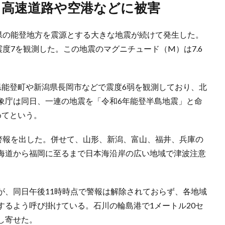
定、高速道路や空港などに被害
川県の能登地方を震源とする大きな地震が続けて発生した。
震度7を観測した。この地震のマグニチュード（M）は7.6
県能登町や新潟県長岡市などで震度6弱を観測しており、北
象庁は同日、一連の地震を「令和6年能登半島地震」と命
めてという。
波警報を出した。併せて、山形、新潟、富山、福井、兵庫の
海道から福岡に至るまで日本海沿岸の広い地域で津波注意
が、同日午後11時時点で警報は解除されておらず、各地域
するよう呼び掛けている。石川の輪島港で1メートル20セ
し寄せた。