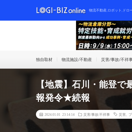
物流不動産,ロボット,ドロ
独自取材
物流施設/不動産
災害/事故/不祥
【地震】石川・能登で
報発令★続報
2024.01.01 23:14:14
災害/事故/不祥事
災害
,
プ