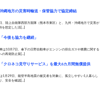
沖縄地方の災害時輸送・保管協力で協定締結
7日、陸上自衛隊西部方面隊（熊本市東区）と、九州・沖縄地方で災害が
を想定した活[…]
「今後も協力を継続」
車は10月7日、傘下の日野自動車がエンジンの排出ガスや燃費に関する
の再発防止策[…]
「クロネコ見守りサービス」を最大6カ月間無償提供
は1月29日、能登半島地震の被災者を対象に、孤立しやすい1人暮らし
、安全を確認[…]