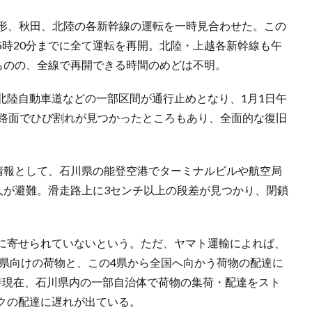
山形、秋田、北陸の各新幹線の運転を一時見合わせた。この
5時20分までに全て運転を再開。北陸・上越各新幹線も午
ものの、全線で再開できる時間のめどは不明。
北陸自動車道などの一部区間が通行止めとなり、1月1日午
。路面でひび割れが見つかったところもあり、全面的な復旧
の情報として、石川県の能登空港でターミナルビルや航空局
人が避難。滑走路上に3センチ以上の段差が見つかり、閉鎖
に寄せられていないという。ただ、ヤマト運輸によれば、
潟県向けの荷物と、この4県から全国へ向かう荷物の配達に
時現在、石川県内の一部自治体で荷物の集荷・配達をスト
クの配達に遅れが出ている。