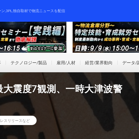
ーン,3PL,独自取材で物流ニュースを配信
事
テクノロジー/製品
雇用/人材
経営/業界動向
データ/
最大震度7観測、一時大津波警
レスリリースなど