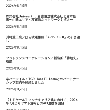
2026年8月5日
株式会社Univearth、倉吉運送株式会社と資本提
携〜山陰エリアへ実運送ネットワークを拡大〜
2026年8月5日
川崎重工業／ばら積運搬船「ARISTOS II」の引き渡
し
2026年8月5日
フジトランスコーポレーション／新造船「蓉翔丸」
就航
2026年8月5日
ネバーマイル：TGR Haas F1 Teamとのパートナー
シップ契約を締結しました
2026年8月5日
【トドケール】マルチキャリア化に向けて、2026
年7月よりヤマト運輸とのAPI連携を開始
2026年7月30日