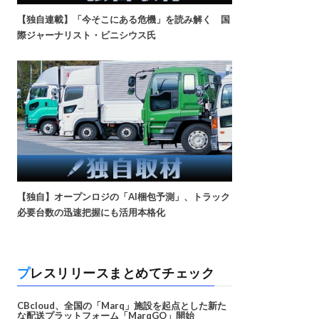
【独自連載】「今そこにある危機」を読み解く 国
際ジャーナリスト・ビニシウス氏
【独自】オープンロジの「AI梱包予測」、トラック
必要台数の迅速把握にも活用本格化
プレスリリースまとめてチェック
CBcloud、全国の「Marq」施設を起点とした新た
な配送プラットフォーム「MarqGO」開始