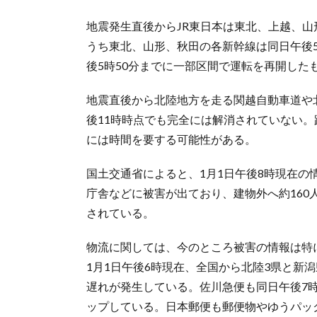
地震発生直後からJR東日本は東北、上越、
うち東北、山形、秋田の各新幹線は同日午後
後5時50分までに一部区間で運転を再開した
地震直後から北陸地方を走る関越自動車道や
後11時時点でも完全には解消されていない
には時間を要する可能性がある。
国土交通省によると、1月1日午後8時現在
庁舎などに被害が出ており、建物外へ約160
されている。
物流に関しては、今のところ被害の情報は特
1月1日午後6時現在、全国から北陸3県と新
遅れが発生している。佐川急便も同日午後7
ップしている。日本郵便も郵便物やゆうパッ