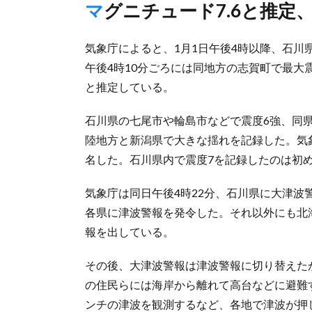
マグニチュード7.6と推
気象庁によると、1月1日午後4時以降、石
午後4時10分ごろには同地方の志賀町で最大
と推定している。
石川県の七尾市や輪島市などで震度6強、同
陸地方と新潟県で大きな揺れを記録した。気
名した。石川県内で震度7を記録したのは初
気象庁は同日午後4時22分、石川県に大津
各県に津波警報を発令した。それ以外にも北
報を出している。
その後、大津波警報は津波警報に切り替えた
の住民らには海岸から離れて高台などに避難
ンチの津波を観測するなど、各地で津波が押