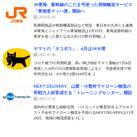
JR東海、新幹線のこだま号使った荷物輸送サービス
「東海道マッハ便」開始へ
2024.02.16
医療関係品や精密機器部品など想定、東日本や九州とも連携
JR東海とジェイアール東海物流は2月15日、東海道新幹線の
客室を使った新たな法人向けの即日荷物[…]
ヤマトの「ネコポス」、6月は54％増
2021.07.06
コロナ禍でEC利用旺盛、高い伸び持続 ヤマト運輸が7月6日
発表した6月の小口貨物取扱実績によると、宅急便全体で前
年同月比12・6％増の1億9169万4[…]
NEXT DELIVERY、山梨・小菅村でドローン物流の
即戦力人材育成する「トレーニングセンター」開設
2025.11.18
国内外の豊富な経験活用、パイロットが教育担当 エアロネク
スト子会社でドローン物流を手掛けるNEXT DELIVERYは11月
18日、地域の物流課題をド[…]