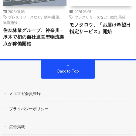
2026.08.06
2026.08.06
プレスリリースなど
,
動向/展望
,
プレスリリースなど
,
動向/展望
物流施設
モノタロウ、「お届け希望日
住友林業グループ、神奈川・
指定サービス」開始
厚木で初の自社運営型物流拠
点が稼働開始
Back to Top
メルマガ会員登録
プライバシーポリシー
広告掲載