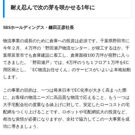
耐え忍んで次の芽を咲かせる1年に
SBSホールディングス・鎌田正彦社長
物流事業の成長のために倉庫への投資は必須です。千葉県野田市に
今年２月、４万坪の「野田瀬戸物流センター」が竣工するほか、千
葉県富里市でも倉庫建設に着工し、倉庫面積100 万坪が視野に入っ
てきました。「野田瀬戸」では、4万坪のうち１フロア１万坪をEC
用区画とし、「EC物流お任せくん」のサービスがいよいよ本格始動
します。
この事業の目的は、一つは将来日本でEC化率が大きく高まった際
に、お客様の物流ニーズに高品質な物流で応えること、もう一つは
大手宅配会社の度重なる値上げに対して、安定したローコストの宅
配網をつくり上げることです。ロボットや宅配網拡大の投資など、
相当な覚悟が必要になりますが、全社で協力してこの一大事業を成
功に導きましょう。