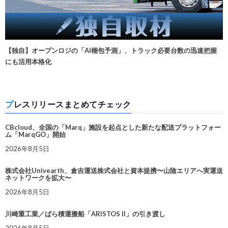
【独自】オープンロジの「AI梱包予測」、トラック必要台数の迅速把握
にも活用本格化
プレスリリースまとめてチェック
CBcloud、全国の「Marq」施設を起点とした新たな配送プラットフォー
ム「MarqGO」開始
2026年8月5日
株式会社Univearth、倉吉運送株式会社と資本提携〜山陰エリアへ実運送
ネットワークを拡大〜
2026年8月5日
川崎重工業／ばら積運搬船「ARISTOS II」の引き渡し