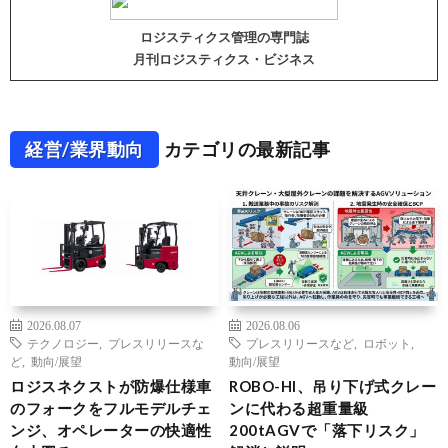
ロジスティクス管理の専門誌
月刊ロジスティクス・ビジネス
経営/業界動向
カテゴリの最新記事
2026.08.07
2026.08.06
テクノロジー
,
プレスリリースな
プレスリリースなど
,
ロボット
,
ど
,
動向/展望
動向/展望
ロジスネクストが防爆仕様車
ROBO-HI、吊り下げ式クレー
のフォークをフルモデルチェ
ンに代わる超重量級
ンジ、オペレーターの快適性
200tAGVで「落下リスク」