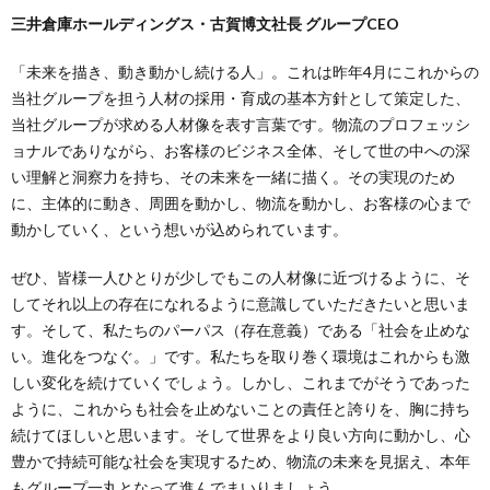
三井倉庫ホールディングス・古賀博文社長 グループCEO
「未来を描き、動き動かし続ける人」。これは昨年4月にこれからの
当社グループを担う人材の採用・育成の基本方針として策定した、
当社グループが求める人材像を表す言葉です。物流のプロフェッシ
ョナルでありながら、お客様のビジネス全体、そして世の中への深
い理解と洞察力を持ち、その未来を一緒に描く。その実現のため
に、主体的に動き、周囲を動かし、物流を動かし、お客様の心まで
動かしていく、という想いが込められています。
ぜひ、皆様一人ひとりが少しでもこの人材像に近づけるように、そ
してそれ以上の存在になれるように意識していただきたいと思いま
す。そして、私たちのパーパス（存在意義）である「社会を止めな
い。進化をつなぐ。」です。私たちを取り巻く環境はこれからも激
しい変化を続けていくでしょう。しかし、これまでがそうであった
ように、これからも社会を止めないことの責任と誇りを、胸に持ち
続けてほしいと思います。そして世界をより良い方向に動かし、心
豊かで持続可能な社会を実現するため、物流の未来を見据え、本年
もグループ一丸となって進んでまいりましょう。