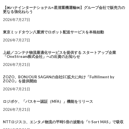
【㈱ハナインターナショナル×星清重機運輸㈱】グループ会社で販売力の
更なる強化ねらう
2026年7月27日
東京ミッドタウン八重洲でロボット配送サービスを本格始動
2026年7月27日
上組／コンテナ物流最適化サービスを提供する スタートアップ企業
「OneStream株式会社」への出資のお知らせ
2026年7月21日
ZOZO、BONJOUR SAGANの自社EC拡大に向け「Fulfillment by
ZOZO」を提供開始
2026年7月21日
ロジポケ、「パスキー認証（MFA）」機能をリリース
2026年7月21日
NTTロジスコ、エンタメ物流の平時5倍の波動を「t-Sort MAS」で吸収