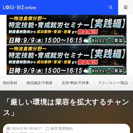
独自取材
物流施設/不動産
災害/事故/不祥事
テクノロジー/製品
「厳しい環境は業容を拡大するチャン
ス」
2024.01.09 06:00:27
経営/業界動向