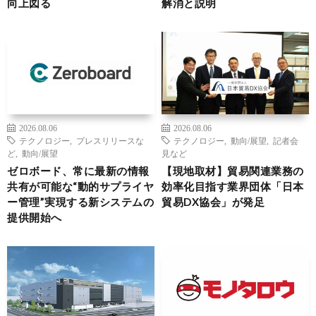
向上図る
解消と説明
2026.08.06
2026.08.06
テクノロジー
,
プレスリリースな
テクノロジー
,
動向/展望
,
記者会
ど
,
動向/展望
見など
ゼロボード、常に最新の情報
【現地取材】貿易関連業務の
共有が可能な“動的サプライヤ
効率化目指す業界団体「日本
ー管理”実現する新システムの
貿易DX協会」が発足
提供開始へ