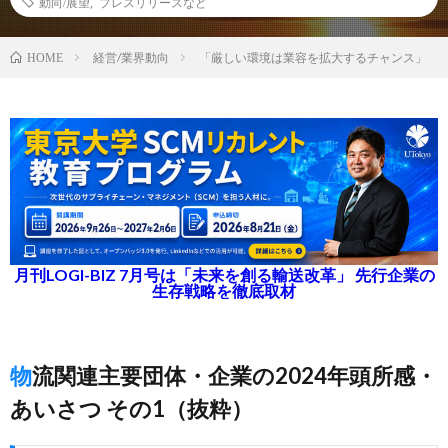
動向/展望
,
プレスリリースなど
経営/業界動向
「厳しい環境は業容を拡大するチャンス」
HOME
月刊LOGI-BIZ 7月号は「未来を創る輸送改革」 先行企業の
生存戦略を徹底取材
物流関連主要団体・企業の2024年頭所感・
あいさつ その1（抜粋）