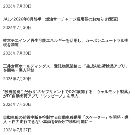
2026年7月30日
JAL／2026年8月前半 燃油サーチャージ適用額のお知らせ(変更)
2026年7月30日
椿本チエイン／再生可能エネルギーを活用し、カーボンニュートラル実
現を加速
2026年7月30日
三井倉庫ホールディングス、受託物流業務に 「生成AI出荷検品アプリ」
を開発・導入開始
2026年7月30日
“独自開発こだわり”のサプリメントでD2C展開する「ウェルモット製薬」
がEC自動出荷アプリ「シッピーノ」を導入
2026年7月30日
自動車船の荷役中断を抑制する自動車移動用「スケーター」を開発・導
入 ～自力走行できない車両を約5分で移動可能に～
2026年7月27日