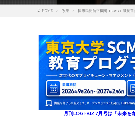
政策
国際民間航空機関（ICAO）議長
HOME
月刊LOGI-BIZ 7月号は「未