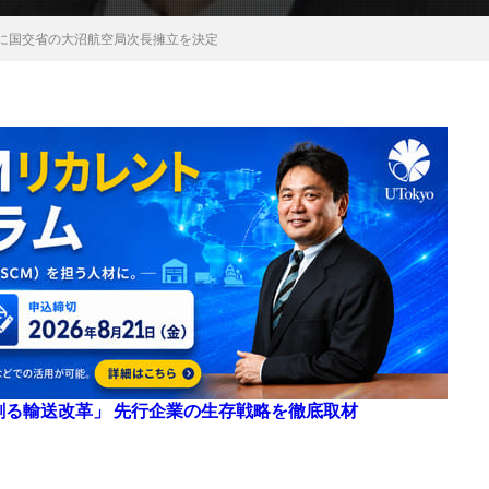
選に国交省の大沼航空局次長擁立を決定
来を創る輸送改革」 先行企業の生存戦略を徹底取材