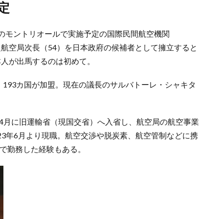
定
ナダのモントリオールで実施予定の国際民間航空機関
之航空局次長（54）を日本政府の候補者として擁立すると
本人が出馬するのは初めて。
で、193カ国が加盟。現在の議長のサルバトーレ・シャキタ
年4月に旧運輸省（現国交省）へ入省し、航空局の航空事業
23年6月より現職。航空交渉や脱炭素、航空管制などに携
律局で勤務した経験もある。