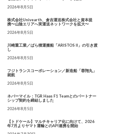
2026年8月5日
株式会社Univearth、倉吉運送株式会社と資本提
携〜山陰エリアへ実運送ネットワークを拡大〜
2026年8月5日
川崎重工業／ばら積運搬船「ARISTOS II」の引き渡
し
2026年8月5日
フジトランスコーポレーション／新造船「蓉翔丸」
就航
2026年8月5日
ネバーマイル：TGR Haas F1 Teamとのパートナー
シップ契約を締結しました
2026年8月5日
【トドケール】マルチキャリア化に向けて、2026
年7月よりヤマト運輸とのAPI連携を開始
2026年7月30日