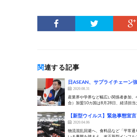
関連する記事
日ASEAN、サプライチェー
2020.08.31
産業界や学界など幅広い関係者参加、今
合）加盟10カ国は8月28日、経済担当大
【新型ウイルス】緊急事態宣言
2020.04.06
物流混乱回避へ、食料品など「平常通
いる事態を踏まえ、改正新型インフルエ