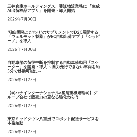
三井倉庫ホールディングス、受託物流業務に 「生成
AI出荷検品アプリ」を開発・導入開始
2026年7月30日
“独自開発こだわり”のサプリメントでD2C展開する
「ウェルモット製薬」がEC自動出荷アプリ「シッピ
ーノ」を導入
2026年7月30日
自動車船の荷役中断を抑制する自動車移動用「スケ
ーター」を開発・導入 ～自力走行できない車両を約
5分で移動可能に～
2026年7月27日
【㈱ハナインターナショナル×星清重機運輸㈱】グ
ループ会社で販売力の更なる強化ねらう
2026年7月27日
東京ミッドタウン八重洲でロボット配送サービスを
本格始動
2026年7月27日