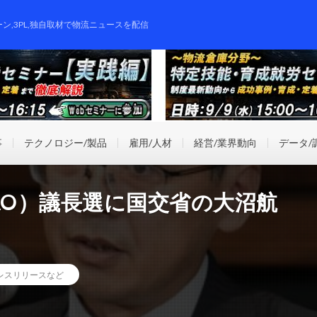
ーン,3PL,独自取材で物流ニュースを配信
事
テクノロジー/製品
雇用/人材
経営/業界動向
データ/
AO）議長選に国交省の大沼航
レスリリースなど