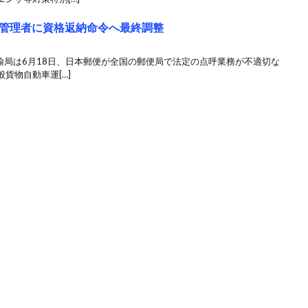
管理者に資格返納命令へ最終調整
輸局は6月18日、日本郵便が全国の郵便局で法定の点呼業務が不適切な
貨物自動車運[…]