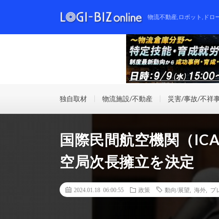
物流不動産,ロボット,ドロ
独自取材
物流施設/不動産
災害/事故/不祥
国際民間航空機関（IC
空局次長擁立を決定
2024.01.18 06:00:55
政策
動向/展望
,
海外
,
プ