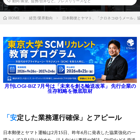
動向/展望
,
提携/合弁など
,
プレスリリースなど
経営/業界動向
日本郵便とヤマト、「クロネコゆうメール」
HOME
月刊LOGI-BIZ 7月号は「未来を創る輸送改革」 先行企業の
生存戦略を徹底取材
「安定した業務運行確保」とアピール
日本郵便とヤマト運輸は2月15日、昨年6月に発表した協業強化の一
環として2月1日に始めた、法人向けに書籍や雑誌、DVDなどを発送