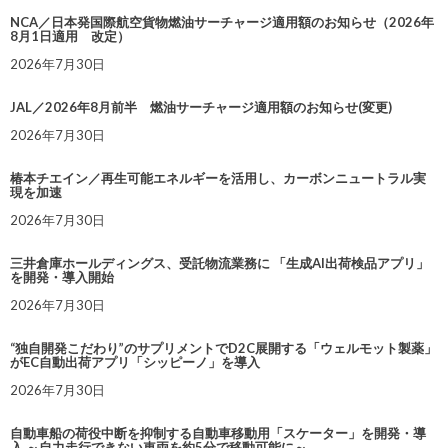
NCA／日本発国際航空貨物燃油サーチャージ適用額のお知らせ（2026年
8月1日適用 改定）
2026年7月30日
JAL／2026年8月前半 燃油サーチャージ適用額のお知らせ(変更)
2026年7月30日
椿本チエイン／再生可能エネルギーを活用し、カーボンニュートラル実
現を加速
2026年7月30日
三井倉庫ホールディングス、受託物流業務に 「生成AI出荷検品アプリ」
を開発・導入開始
2026年7月30日
“独自開発こだわり”のサプリメントでD2C展開する「ウェルモット製薬」
がEC自動出荷アプリ「シッピーノ」を導入
2026年7月30日
自動車船の荷役中断を抑制する自動車移動用「スケーター」を開発・導
入 ～自力走行できない車両を約5分で移動可能に～