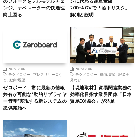
のフォークをフルモデルチェ
ンに代わる超重量級
ンジ、オペレーターの快適性
200tAGVで「落下リスク」
向上図る
解消と説明
2026.08.06
2026.08.06
テクノロジー
,
プレスリリースな
テクノロジー
,
動向/展望
,
記者会
ど
,
動向/展望
見など
ゼロボード、常に最新の情報
【現地取材】貿易関連業務の
共有が可能な“動的サプライヤ
効率化目指す業界団体「日本
ー管理”実現する新システムの
貿易DX協会」が発足
提供開始へ