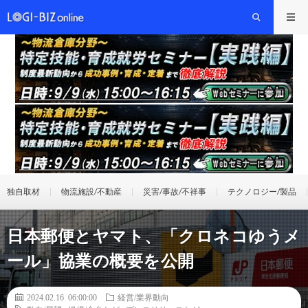
独自取材
物流施設/不動産
災害/事故/不祥事
テクノロジー/製品
日本郵便とヤマト、「クロネコゆうメ
ール」協業の概要を公開
2024.02.16 06:00:00
経営/業界動向