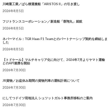
川崎重工業／ばら積運搬船「ARISTOS II」の引き渡し
2026年8月5日
フジトランスコーポレーション／新造船「蓉翔丸」就航
2026年8月5日
ネバーマイル：TGR Haas F1 Teamとのパートナーシップ契約を締結しま
した
2026年8月5日
【トドケール】マルチキャリア化に向けて、2026年7月よりヤマト運輸
とのAPI連携を開始
2026年7月30日
JR貨物／お盆休み期間の貨物列車の運転計画について
2026年7月30日
にしてつドイツ現地法人 シュツットガルト事務所移転のご案内
2026年7月30日