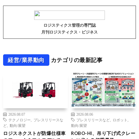
ロジスティクス管理の専門誌
月刊ロジスティクス・ビジネス
経営/業界動向
カテゴリの最新記事
2026.08.07
2026.08.06
テクノロジー
,
プレスリリースな
プレスリリースなど
,
ロボット
,
ど
,
動向/展望
動向/展望
ロジスネクストが防爆仕様車
ROBO-HI、吊り下げ式クレー