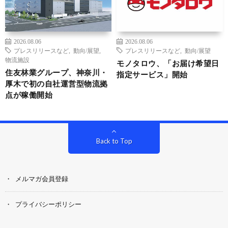
2026.08.06
2026.08.06
プレスリリースなど
,
動向/展望
,
プレスリリースなど
,
動向/展望
物流施設
モノタロウ、「お届け希望日
住友林業グループ、神奈川・
指定サービス」開始
厚木で初の自社運営型物流拠
点が稼働開始
Back to Top
メルマガ会員登録
プライバシーポリシー