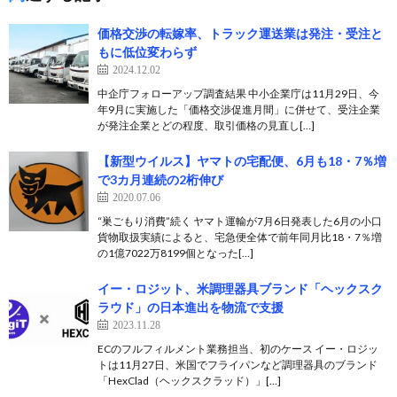
価格交渉の転嫁率、トラック運送業は発注・受注と
もに低位変わらず
2024.12.02
中企庁フォローアップ調査結果 中小企業庁は11月29日、今
年9月に実施した「価格交渉促進月間」に併せて、受注企業
が発注企業とどの程度、取引価格の見直し[…]
【新型ウイルス】ヤマトの宅配便、6月も18・7％増
で3カ月連続の2桁伸び
2020.07.06
“巣ごもり消費”続く ヤマト運輸が7月6日発表した6月の小口
貨物取扱実績によると、宅急便全体で前年同月比18・7％増
の1億7022万8199個となった[…]
イー・ロジット、米調理器具ブランド「ヘックスク
ラウド」の日本進出を物流で支援
2023.11.28
ECのフルフィルメント業務担当、初のケース イー・ロジッ
トは11月27日、米国でフライパンなど調理器具のブランド
「HexClad（ヘックスクラッド）」[…]