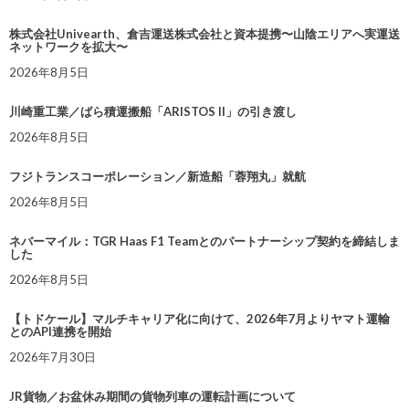
株式会社Univearth、倉吉運送株式会社と資本提携〜山陰エリアへ実運送
ネットワークを拡大〜
2026年8月5日
川崎重工業／ばら積運搬船「ARISTOS II」の引き渡し
2026年8月5日
フジトランスコーポレーション／新造船「蓉翔丸」就航
2026年8月5日
ネバーマイル：TGR Haas F1 Teamとのパートナーシップ契約を締結しま
した
2026年8月5日
【トドケール】マルチキャリア化に向けて、2026年7月よりヤマト運輸
とのAPI連携を開始
2026年7月30日
JR貨物／お盆休み期間の貨物列車の運転計画について