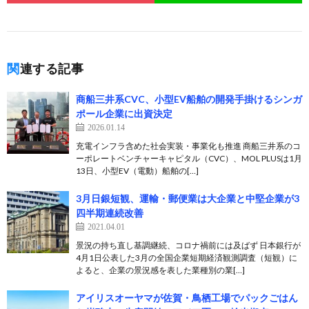
関連する記事
商船三井系CVC、小型EV船舶の開発手掛けるシンガ
ポール企業に出資決定
2026.01.14
充電インフラ含めた社会実装・事業化も推進 商船三井系のコ
ーポレートベンチャーキャピタル（CVC）、MOL PLUSは1月
13日、小型EV（電動）船舶の[…]
3月日銀短観、運輸・郵便業は大企業と中堅企業が3
四半期連続改善
2021.04.01
景況の持ち直し基調継続、コロナ禍前には及ばず 日本銀行が
4月1日公表した3月の全国企業短期経済観測調査（短観）に
よると、企業の景況感を表した業種別の業[…]
アイリスオーヤマが佐賀・鳥栖工場でパックごはん