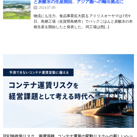
と炭酸水の生産開始、アジア圏への輸出拠点に
2024.07.09
物流にも注力、食品事業拡大図る アイリスオーヤマは7月9
日、鳥栖工場（佐賀県鳥栖市）でパックごはんと炭酸水の本
格生産を開始したと発表した。 同工場は西[…]
[PR]地政学リスク、港湾混雑…コンテナ運賃の変動リスクへの新しいヘッ