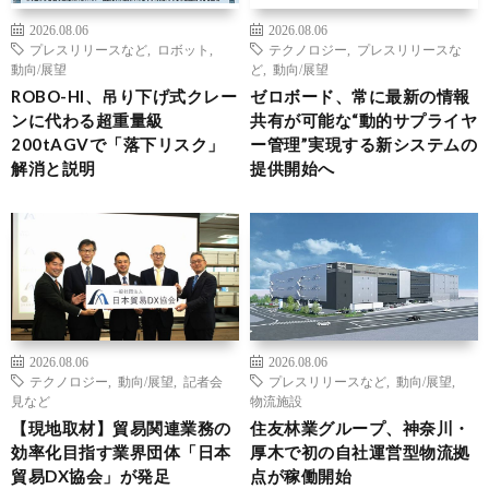
2026.08.06
2026.08.06
プレスリリースなど
,
ロボット
,
テクノロジー
,
プレスリリースな
動向/展望
ど
,
動向/展望
ROBO-HI、吊り下げ式クレー
ゼロボード、常に最新の情報
ンに代わる超重量級
共有が可能な“動的サプライヤ
200tAGVで「落下リスク」
ー管理”実現する新システムの
解消と説明
提供開始へ
2026.08.06
2026.08.06
テクノロジー
,
動向/展望
,
記者会
プレスリリースなど
,
動向/展望
,
見など
物流施設
【現地取材】貿易関連業務の
住友林業グループ、神奈川・
効率化目指す業界団体「日本
厚木で初の自社運営型物流拠
貿易DX協会」が発足
点が稼働開始