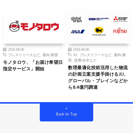
2026.08.06
2026.08.06
プレスリリースなど
,
動向/展望
AI
,
プレスリリースなど
,
動向/展
望
,
提携/合弁など
モノタロウ、「お届け希望日
数理最適化技術活用した物流
指定サービス」開始
の計画立案支援手掛けるJIJ、
グローバル・ブレインなどか
ら8.4億円調達
Back to Top