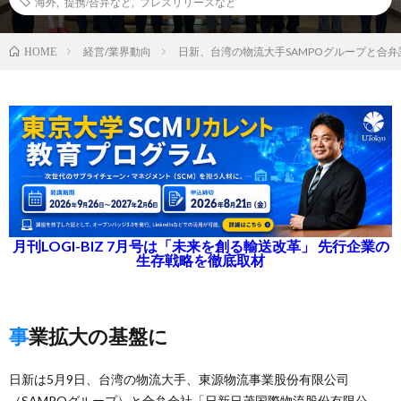
海外
,
提携/合弁など
,
プレスリリースなど
経営/業界動向
日新、台湾の物流大手SAMPOグループと合弁
HOME
月刊LOGI-BIZ 7月号は「未来を創る輸送改革」 先行企業の
生存戦略を徹底取材
事業拡大の基盤に
日新は5月9日、台湾の物流大手、東源物流事業股份有限公司
（SAMPOグループ）と合弁会社「日新日茂国際物流股份有限公