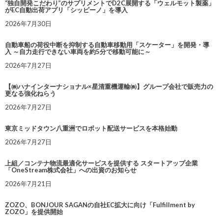
“独自開発こだわり”のサプリメントでD2C展開する「ウェルモット製薬」
がEC自動出荷アプリ「シッピーノ」を導入
2026年7月30日
自動車船の荷役中断を抑制する自動車移動用「スケーター」を開発・導
入 ～自力走行できない車両を約5分で移動可能に～
2026年7月27日
【㈱ハナインターナショナル×星清重機運輸㈱】グループ会社で販売力の
更なる強化ねらう
2026年7月27日
東京ミッドタウン八重洲でロボット配送サービスを本格始動
2026年7月27日
上組／コンテナ物流最適化サービスを提供する スタートアップ企業
「OneStream株式会社」への出資のお知らせ
2026年7月21日
ZOZO、BONJOUR SAGANの自社EC拡大に向け「Fulfillment by
ZOZO」を提供開始