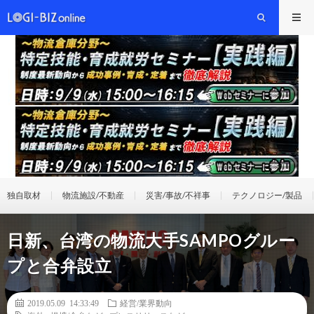
独自取材
物流施設/不動産
災害/事故/不祥事
テクノロジー/製品
日新、台湾の物流大手SAMPOグルー
プと合弁設立
2019.05.09 14:33:49
経営/業界動向