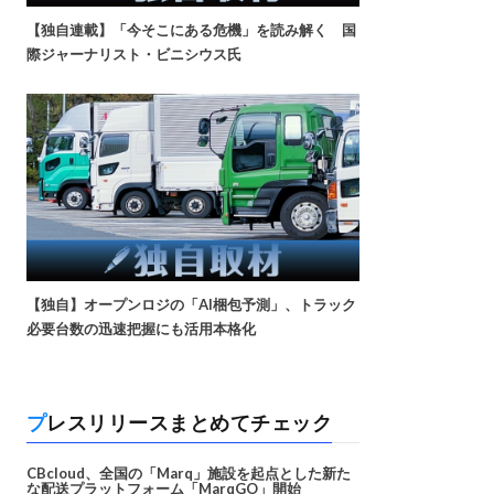
【独自連載】「今そこにある危機」を読み解く 国
際ジャーナリスト・ビニシウス氏
【独自】オープンロジの「AI梱包予測」、トラック
必要台数の迅速把握にも活用本格化
プレスリリースまとめてチェック
CBcloud、全国の「Marq」施設を起点とした新た
な配送プラットフォーム「MarqGO」開始