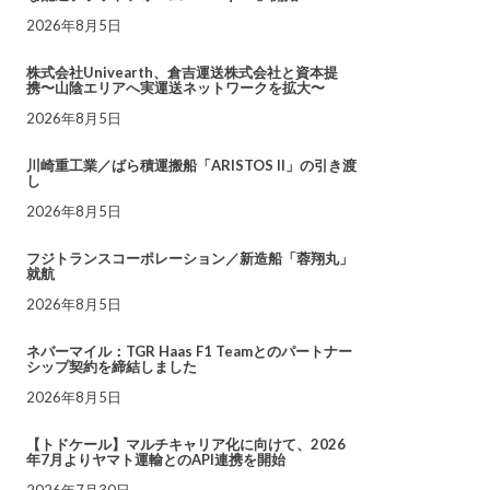
2026年8月5日
株式会社Univearth、倉吉運送株式会社と資本提
携〜山陰エリアへ実運送ネットワークを拡大〜
2026年8月5日
川崎重工業／ばら積運搬船「ARISTOS II」の引き渡
し
2026年8月5日
フジトランスコーポレーション／新造船「蓉翔丸」
就航
2026年8月5日
ネバーマイル：TGR Haas F1 Teamとのパートナー
シップ契約を締結しました
2026年8月5日
【トドケール】マルチキャリア化に向けて、2026
年7月よりヤマト運輸とのAPI連携を開始
2026年7月30日