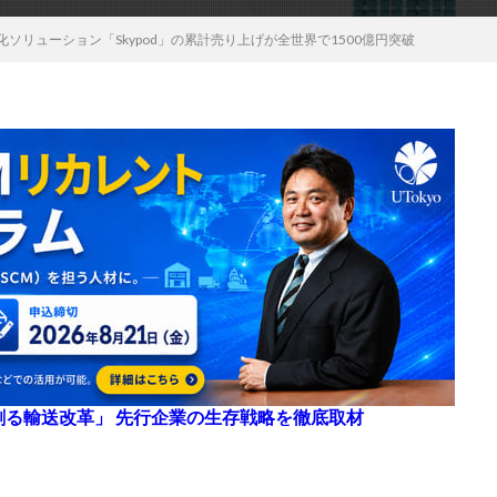
動化ソリューション「Skypod」の累計売り上げが全世界で1500億円突破
来を創る輸送改革」 先行企業の生存戦略を徹底取材