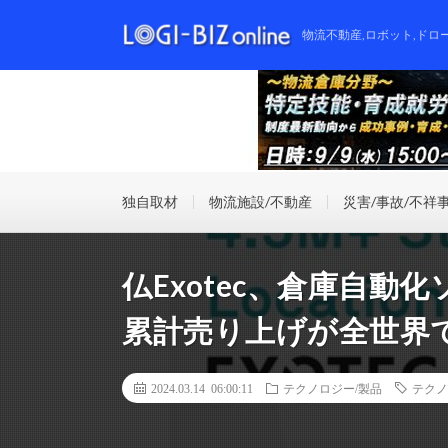
物流不動産,ロボット,ドロ
独自取材
物流施設/不動産
災害/事故/不祥
仏Exotec、倉庫自動化
累計売り上げが全世界で
2024.03.14 06:00:11
テクノロジー/製品
テクノ