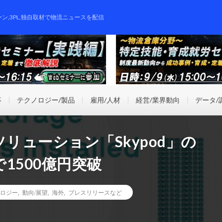
ーン,3PL,独自取材で物流ニュースを配信
事
テクノロジー/製品
雇用/人材
経営/業界動向
データ/
ソリューション「Skypod」の
1500億円突破
ロジー
,
動向/展望
,
海外
,
プレスリリースなど