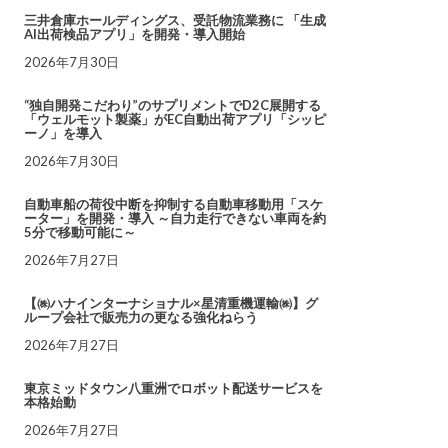
三井倉庫ホールディングス、受託物流業務に 「生成
AI出荷検品アプリ」を開発・導入開始
2026年7月30日
“独自開発こだわり”のサプリメントでD2C展開する
「ウェルモット製薬」がEC自動出荷アプリ「シッピ
ーノ」を導入
2026年7月30日
自動車船の荷役中断を抑制する自動車移動用「スケ
ーター」を開発・導入 ～自力走行できない車両を約
5分で移動可能に～
2026年7月27日
【㈱ハナインターナショナル×星清重機運輸㈱】グ
ループ会社で販売力の更なる強化ねらう
2026年7月27日
東京ミッドタウン八重洲でロボット配送サービスを
本格始動
2026年7月27日