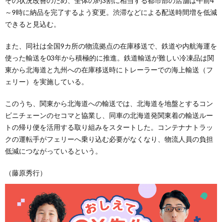
その状況改善のため、全体の約3割に相当する都市部の店舗は午前4
～9時に納品を完了するよう変更。渋滞などによる配送時間増を低減
できると見込む。
また、同社は全国9カ所の物流拠点の在庫移送で、鉄道や内航海運を
使った輸送を03年から積極的に推進。鉄道輸送が難しい冷凍品は関
東から北海道と九州への在庫移送時にトレーラーでの海上輸送（フ
ェリー）を実施している。
このうち、関東から北海道への輸送では、北海道を地盤とするコン
ビニチェーンのセコマと協業し、同車の北海道発関東着の輸送ルー
トの帰り便を活用する取り組みをスタートした。コンテナナトラッ
クの運転手がフェリーへ乗り込む必要がなくなり、物流人員の負担
低減につながっているという。
（藤原秀行）