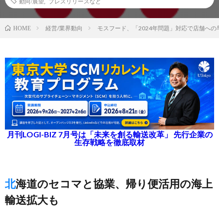
動向/展望
,
プレスリリースなど
経営/業界動向
モスフード、「2024年問題」対応で店舗へ
HOME
月刊LOGI-BIZ 7月号は「未来を創る輸送改革」 先行企業の
生存戦略を徹底取材
北海道のセコマと協業、帰り便活用の海上
輸送拡大も