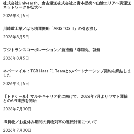
株式会社Univearth、倉吉運送株式会社と資本提携〜山陰エリアへ実運送
ネットワークを拡大〜
2026年8月5日
川崎重工業／ばら積運搬船「ARISTOS II」の引き渡し
2026年8月5日
フジトランスコーポレーション／新造船「蓉翔丸」就航
2026年8月5日
ネバーマイル：TGR Haas F1 Teamとのパートナーシップ契約を締結しま
した
2026年8月5日
【トドケール】マルチキャリア化に向けて、2026年7月よりヤマト運輸
とのAPI連携を開始
2026年7月30日
JR貨物／お盆休み期間の貨物列車の運転計画について
2026年7月30日