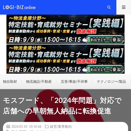
独自取材
物流施設/不動産
災害/事故/不祥事
テクノロジー/製品
モスフード、「2024年問題」対応で
店舗への早朝無人納品に転換促進
2024.03.19 19:10:44
経営/業界動向