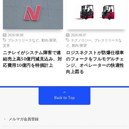
2026.08.08
2026.08.07
プレスリリースなど
,
動向/展望
,
テクノロジー
,
プレスリリースな
災害
ど
,
動向/展望
ニチレイがシステム障害で連
ロジスネクストが防爆仕様車
結売上高50億円減見込み、対
のフォークをフルモデルチェ
応費用10億円を特損計上
ンジ、オペレーターの快適性
向上図る
Back to Top
メルマガ会員登録