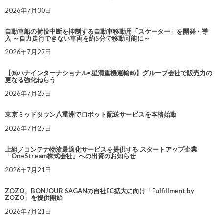
2026年7月30日
自動車船の荷役中断を抑制する自動車移動用「スケーター」を開発・導
入 ～自力走行できない車両を約5分で移動可能に～
2026年7月27日
【㈱ハナインターナショナル×星清重機運輸㈱】グループ会社で販売力の
更なる強化ねらう
2026年7月27日
東京ミッドタウン八重洲でロボット配送サービスを本格始動
2026年7月27日
上組／コンテナ物流最適化サービスを提供する スタートアップ企業
「OneStream株式会社」への出資のお知らせ
2026年7月21日
ZOZO、BONJOUR SAGANの自社EC拡大に向け「Fulfillment by
ZOZO」を提供開始
2026年7月21日