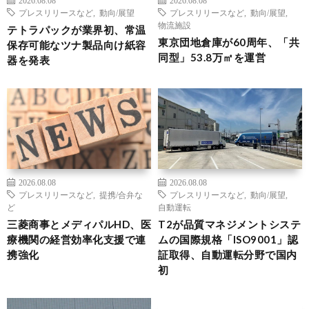
プレスリリースなど
,
動向/展望
プレスリリースなど
,
動向/展望
,
物流施設
テトラパックが業界初、常温
東京団地倉庫が60周年、「共
保存可能なツナ製品向け紙容
同型」53.8万㎡を運営
器を発表
2026.08.08
2026.08.08
プレスリリースなど
,
提携/合弁な
プレスリリースなど
,
動向/展望
,
ど
自動運転
三菱商事とメディパルHD、医
T2が品質マネジメントシステ
療機関の経営効率化支援で連
ムの国際規格「ISO9001」認
携強化
証取得、自動運転分野で国内
初