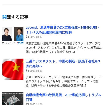
関連する記事
ascend、運送事業者のDX支援強化へMIMIGURI・
ミナベ氏を組織開発顧問に招聘
2022.08.12
成長加速狙い 運送事業者のDXを支援するスタートアップの
ascend（アセンド）は8月10日、組織デザインや人材育成に
関する研究機関として文部科学省の[…]
三菱ロジスネクスト、中国の製造・販売子会社を3
月に売却へ
2019.02.21
より上位のフォークリフト市場重視に転換、体制見直し 三
菱ロジスネクストは2月20日、中国でフォークリフトの製
造・販売を手掛ける子会社の安徽合叉叉車有[…]
自動物流倉庫の故障兆候、AIで事前把握しトラブル
回避
2025.11.06