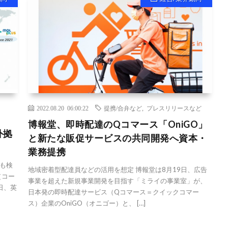
2022.08.20 06:00:22
提携/合弁など
,
プレスリリースなど
博報堂、即時配達のQコマース「OniGO」
外拠
と新たな販促サービスの共同開発へ資本・
業務提携
も検
地域密着型配達員などの活用を想定 博報堂は8月19日、広告
（コー
事業を超えた新規事業開発を目指す「ミライの事業室」が、
日、英
日本発の即時配達サービス（Qコマース＝クイックコマー
ス）企業のOniGO（オニゴー）と、 […]