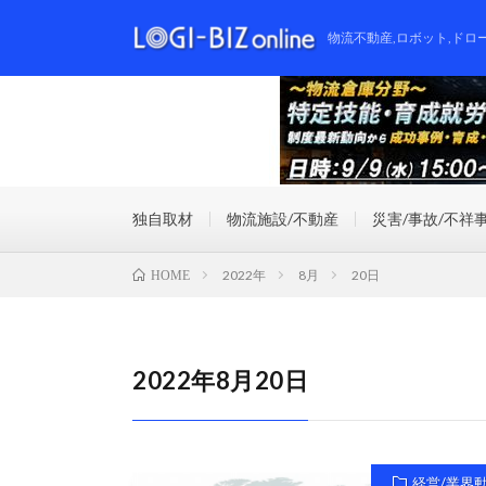
物流不動産,ロボット,ドロ
独自取材
物流施設/不動産
災害/事故/不祥
2022年
8月
20日
HOME
2022年8月20日
経営/業界