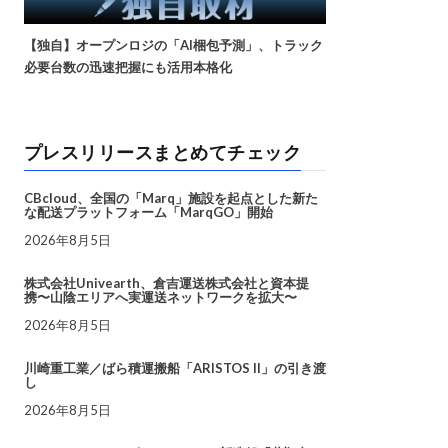
【独自】オープンロジの「AI梱包予測」、トラック
必要台数の迅速把握にも活用本格化
プレスリリースまとめてチェック
CBcloud、全国の「Marq」施設を起点とした新た
な配送プラットフォーム「MarqGO」開始
2026年8月5日
株式会社Univearth、倉吉運送株式会社と資本提
携〜山陰エリアへ実運送ネットワークを拡大〜
2026年8月5日
川崎重工業／ばら積運搬船「ARISTOS II」の引き渡
し
2026年8月5日