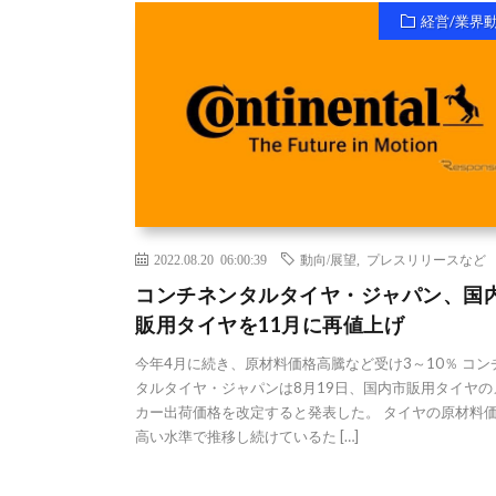
経営/業界
2022.08.20 06:00:39
動向/展望
,
プレスリリースなど
コンチネンタルタイヤ・ジャパン、国
販用タイヤを11月に再値上げ
今年4月に続き、原材料価格高騰など受け3～10％ コン
タルタイヤ・ジャパンは8月19日、国内市販用タイヤの
カー出荷価格を改定すると発表した。 タイヤの原材料
高い水準で推移し続けているた […]