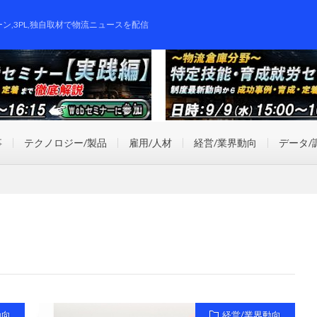
ーン,3PL,独自取材で物流ニュースを配信
事
テクノロジー/製品
雇用/人材
経営/業界動向
データ/
動向
経営/業界動向