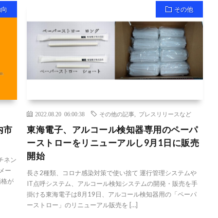
動向
その他
2022.08.20 06:00:38
その他の記事
,
プレスリリースなど
内市
東海電子、アルコール検知器専用のペーパ
ーストローをリニューアルし9月1日に販売
開始
チネン
メー
長さ2種類、コロナ感染対策で使い捨て 運行管理システムや
価格が
IT点呼システム、アルコール検知システムの開発・販売を手
掛ける東海電子は8月19日、アルコール検知器用の「ペーパ
ーストロー」のリニューアル販売を […]