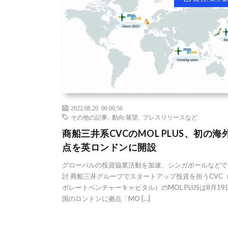
2022.08.20 06:00:56
その他の記事
,
動向/展望
,
プレスリリースなど
商船三井系CVCのMOL PLUS、初の海
点を英ロンドンに開設
グローバルの投資協業活動を加速、シンガポールなどで
討 商船三井グループでスタートアップ投資を担うCVC
ポレートベンチャーキャピタル）のMOL PLUSは8月19
国のロンドンに拠点「MO […]