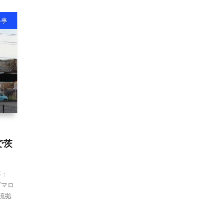
祥事
で茨
事：
ズマロ
流拠