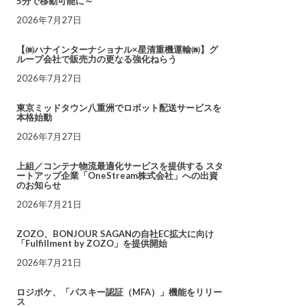
5分で移動可能に～
2026年7月27日
【㈱ハナインターナショナル×星清重機運輸㈱】グ
ループ会社で販売力の更なる強化ねらう
2026年7月27日
東京ミッドタウン八重洲でロボット配送サービスを
本格始動
2026年7月27日
上組／コンテナ物流最適化サービスを提供する スタ
ートアップ企業「OneStream株式会社」への出資
のお知らせ
2026年7月21日
ZOZO、BONJOUR SAGANの自社EC拡大に向け
「Fulfillment by ZOZO」を提供開始
2026年7月21日
ロジポケ、「パスキー認証（MFA）」機能をリリー
ス