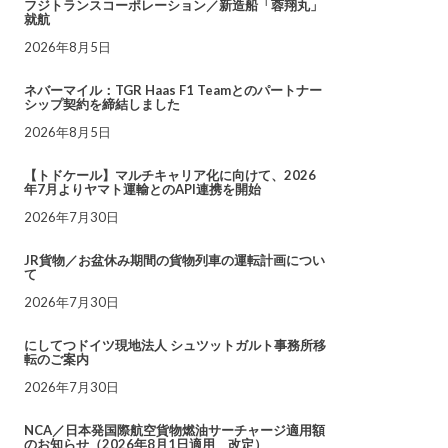
フジトランスコーポレーション／新造船「蓉翔丸」
就航
2026年8月5日
ネバーマイル：TGR Haas F1 Teamとのパートナー
シップ契約を締結しました
2026年8月5日
【トドケール】マルチキャリア化に向けて、2026
年7月よりヤマト運輸とのAPI連携を開始
2026年7月30日
JR貨物／お盆休み期間の貨物列車の運転計画につい
て
2026年7月30日
にしてつドイツ現地法人 シュツットガルト事務所移
転のご案内
2026年7月30日
NCA／日本発国際航空貨物燃油サーチャージ適用額
のお知らせ（2026年8月1日適用 改定）