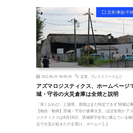
災害/事故/不
2022.08.20 06:00:38
災害
,
プレスリリースなど
アズマロジスティクス、ホームページ
城・守谷の火災倉庫は全焼と説明
「深くおわび」と謝罪、原因はまだ特定できず 関連記
【独自・動画】茨城・守谷の倉庫火災、ほぼ全焼か ア
ジスティクスは8月18日、茨城県守谷市に構えている物
点で火災が起きたのを受け、ホームペ […]