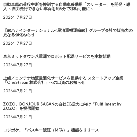
自動車船の荷役中断を抑制する自動車移動用「スケーター」を開発・導
入 ～自力走行できない車両を約5分で移動可能に～
2026年7月27日
【㈱ハナインターナショナル×星清重機運輸㈱】グループ会社で販売力の
更なる強化ねらう
2026年7月27日
東京ミッドタウン八重洲でロボット配送サービスを本格始動
2026年7月27日
上組／コンテナ物流最適化サービスを提供する スタートアップ企業
「OneStream株式会社」への出資のお知らせ
2026年7月21日
ZOZO、BONJOUR SAGANの自社EC拡大に向け「Fulfillment by
ZOZO」を提供開始
2026年7月21日
ロジポケ、「パスキー認証（MFA）」機能をリリース