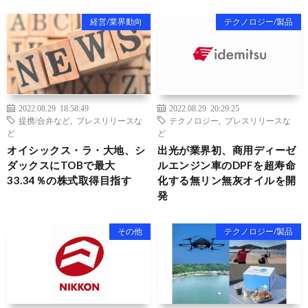
経営/業界動向
テクノロジー/製品
2022.08.29 18:58:49
2022.08.29 20:29:25
提携/合弁など
,
プレスリリースな
テクノロジー
,
プレスリリースな
ど
ど
オイシックス・ラ・大地、シ
出光が業界初、商用ディーゼ
ダックスにTOBで最大
ルエンジン車のDPFを超寿命
33.34％の株式取得目指す
化する無リン無灰オイルを開
発
その他
テクノロジー/製品