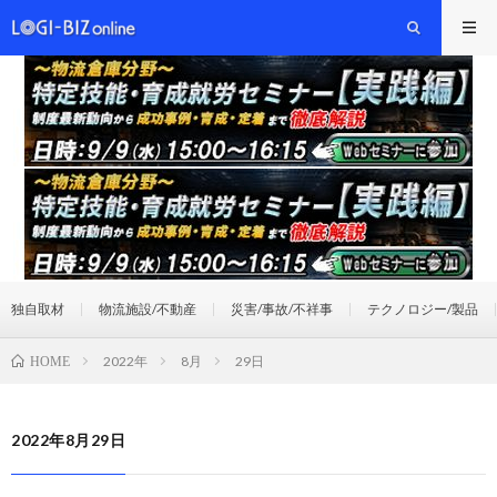
独自取材
物流施設/不動産
災害/事故/不祥事
テクノロジー/製品
2022年
8月
29日
HOME
2022年8月29日