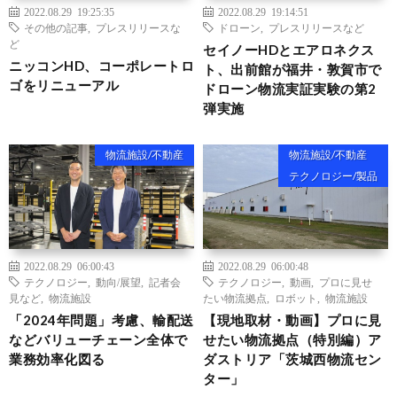
2022.08.29 19:25:35
2022.08.29 19:14:51
その他の記事
,
プレスリリースな
ドローン
,
プレスリリースなど
ど
セイノーHDとエアロネクス
ニッコンHD、コーポレートロ
ト、出前館が福井・敦賀市で
ゴをリニューアル
ドローン物流実証実験の第2
弾実施
物流施設/不動産
物流施設/不動産
テクノロジー/製品
2022.08.29 06:00:43
2022.08.29 06:00:48
テクノロジー
,
動向/展望
,
記者会
テクノロジー
,
動画
,
プロに見せ
見など
,
物流施設
たい物流拠点
,
ロボット
,
物流施設
「2024年問題」考慮、輸配送
【現地取材・動画】プロに見
などバリューチェーン全体で
せたい物流拠点（特別編）ア
業務効率化図る
ダストリア「茨城西物流セン
ター」