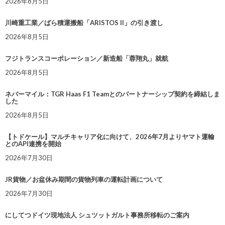
2026年8月5日
川崎重工業／ばら積運搬船「ARISTOS II」の引き渡し
2026年8月5日
フジトランスコーポレーション／新造船「蓉翔丸」就航
2026年8月5日
ネバーマイル：TGR Haas F1 Teamとのパートナーシップ契約を締結しま
した
2026年8月5日
【トドケール】マルチキャリア化に向けて、2026年7月よりヤマト運輸
とのAPI連携を開始
2026年7月30日
JR貨物／お盆休み期間の貨物列車の運転計画について
2026年7月30日
にしてつドイツ現地法人 シュツットガルト事務所移転のご案内