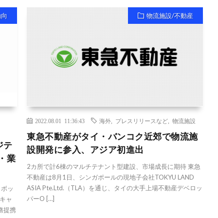
動向
物流施設/不動産
2022.08.01 11:36:43
海外
,
プレスリリースなど
,
物流施設
東急不動産がタイ・バンコク近郊で物流施
ジテ
設開発に参入、アジア初進出
・業
2カ所で計6棟のマルチテナント型建設、市場成長に期待 東急
不動産は8月1日、シンガポールの現地子会社TOKYU LAND
ASIA Pte.Ltd.（TLA）を通じ、タイの大手上場不動産デベロッ
ロボッ
パーO […]
キャ
務提携