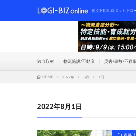
物流不動産,ロボット,ドロ
独自取材
物流施設/不動産
災害/事故/不祥
2022年
8月
1日
HOME
2022年8月1日
雇用/