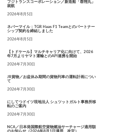
フジトランスコーポレーション／新造船「蓉翔丸」
就航
2026年8月5日
ネバーマイル：TGR Haas F1 Teamとのパートナー
シップ契約を締結しました
2026年8月5日
【トドケール】マルチキャリア化に向けて、2026
年7月よりヤマト運輸とのAPI連携を開始
2026年7月30日
JR貨物／お盆休み期間の貨物列車の運転計画につい
て
2026年7月30日
にしてつドイツ現地法人 シュツットガルト事務所移
転のご案内
2026年7月30日
NCA／日本発国際航空貨物燃油サーチャージ適用額
のお知らせ（2026年8月1日適用 改定）