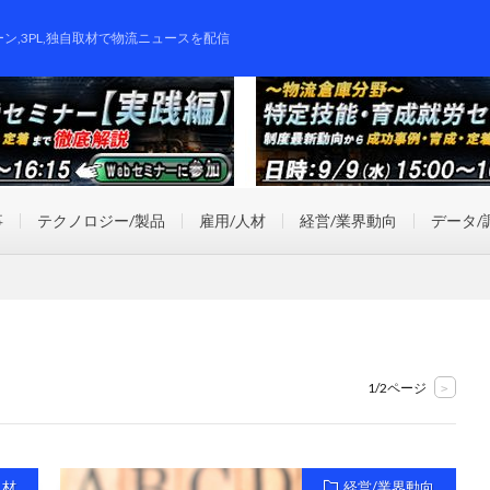
ーン,3PL,独自取材で物流ニュースを配信
事
テクノロジー/製品
雇用/人材
経営/業界動向
データ/
1/2ページ
>
人材
経営/業界動向