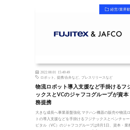
経営/業界
2022.08.01 15:49:49
ロボット
,
提携/合弁など
,
プレスリリースなど
物流ロボット導入支援など手掛けるフ
ックスとVCのジャフコグループが資本
務提携
大きな成長へ事業基盤強化 マテハン機器の販売や物流
トの導入支援などを手掛けるフジテックスとベンチャー
ピタル（VC）のジャフコグループは8月1日、資本・業