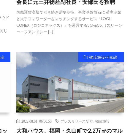
会長に元三井物産副社長・安部氏を招聘
国際運賃高騰で引き続き需要期待、事業基盤盤石に 荷主企業
ラウド
と大手フォワーダーをマッチングするサービス「LOGI-
CONEX（ロジコネックス）」を運営する3CF&Co.（スリーシ
と同じ
ーエフアンドシー […]
動産
物流施設/不動産
2022.08.01 06:00:53
プレスリリースなど
,
物流施設
コッ
大和ハウス、福岡・久山町で2.2万㎡のマル