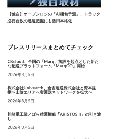
【独自】オープンロジの「AI梱包予測」、トラック
必要台数の迅速把握にも活用本格化
プレスリリースまとめてチェック
CBcloud、全国の「Marq」施設を起点とした新た
な配送プラットフォーム「MarqGO」開始
2026年8月5日
株式会社Univearth、倉吉運送株式会社と資本提
携〜山陰エリアへ実運送ネットワークを拡大〜
2026年8月5日
川崎重工業／ばら積運搬船「ARISTOS II」の引き渡
し
2026年8月5日