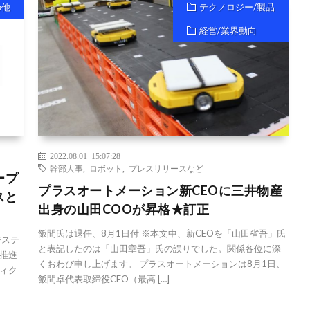
の他
テクノロジー/製品
経営/業界動向
2022.08.01 15:07:28
幹部人事
,
ロボット
,
プレスリリースなど
ープ
プラスオートメーション新CEOに三井物産
スと
出身の山田COOが昇格★訂正
飯間氏は退任、8月1日付 ※本文中、新CEOを「山田省吾」氏
ジステ
と表記したのは「山田章吾」氏の誤りでした。関係各位に深
ス推進
くおわび申し上げます。 プラスオートメーションは8月1日、
ィク
飯間卓代表取締役CEO（最高 […]