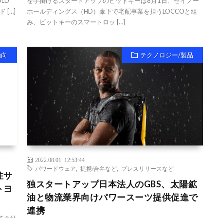
OLD
を手掛けるスタートアップのビットキーは8月1日、セイノー
 […]
ホールディングス（HD）傘下で宅配事業を担うLOCCOと組
み、ビットキーのスマートロッ […]
動向
テクノロジー/製品
2022.08.01 12:53:44
パワードウェア
,
提携/合弁など
,
プレスリリースなど
注サ
独スタートアップ日本法人のGBS、太陽鉱
トヨ
油と物流業界向けパワースーツ提供促進で
連携