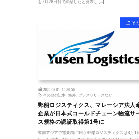
を7月28日付で締結したと発表し […]
そ
2022.08.01 15:30:56
その他の記事
,
海外
,
プレスリリースなど
郵船ロジスティクス、マレーシア法人
企業が日本式コールドチェーン物流サ
ス規格の認証取得第1号に
東南アジアで需要増に対応 郵船ロジスティクスは8月1