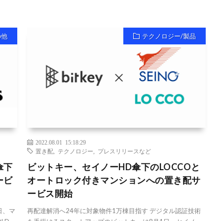
の他
テクノロジー/製品
2022.08.01 15:18:29
置き配
,
テクノロジー
,
プレスリリースなど
傘下
ビットキー、セイノーHD傘下のLOCCOと
ービ
オートロック付きマンションへの置き配サ
ービス開始
日、マ
再配達解消へ24年に対象物件1万棟目指す デジタル認証技術