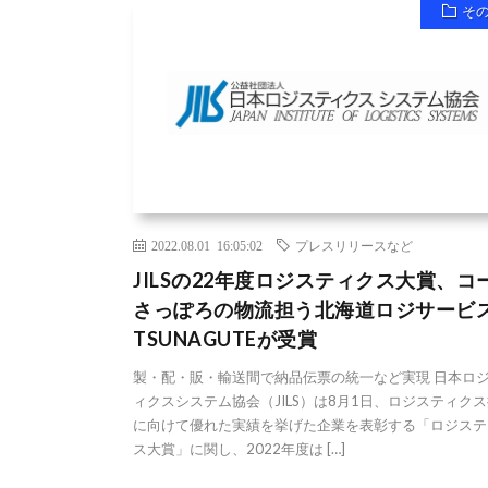
そ
2022.08.01 16:05:02
プレスリリースなど
JILSの22年度ロジスティクス大賞、コ
さっぽろの物流担う北海道ロジサービ
TSUNAGUTEが受賞
製・配・販・輸送間で納品伝票の統一など実現 日本ロ
ィクスシステム協会（JILS）は8月1日、ロジスティク
に向けて優れた実績を挙げた企業を表彰する「ロジステ
ス大賞」に関し、2022年度は […]