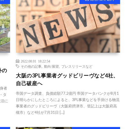
2022.08.01 18:22:54
その他の記事
,
動向/展望
,
プレスリリースなど
外の
大阪の3PL事業者グッドビリーヴなど4社、
自己破産へ
出身者
帝国データ調査、負債総額77.2億円 帝国データバンクが8月1
・タ
日明らかにしたところによると、3PL事業などを手掛ける物流
生活に
事業者のグッドビリーヴ（大阪府摂津市、登記上は大阪府高
槻市）など4社が7月31日 […]