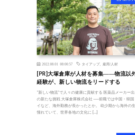
2022.08.01 08:00:57
タイアップ
,
雇用/人材
[PR]大塚倉庫が人材を募集――物流以
経験が、新しい物流をリードする
“新しい物流”で人々の健康に貢献する 医薬品メーカー
の新たな挑戦 大塚倉庫株式会社 ──前職では中国・韓国
イなど、海外勤務が長かったとか。 幼少期から海外の
憧れていて、世界各地の文化に […]