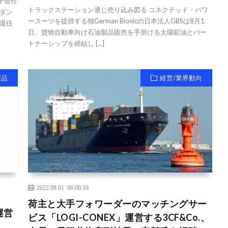
子会社
トラックステーション通じ売り込み図る コネクテッド・パワ
ダン
ースーツを提供する独German Bionicの日本法人GBSは8月1
退任
日、貨物自動車向け石油製品販売を手掛ける太陽鉱油とパー
トナーシップを締結し […]
製品
経営/業界動向
2022.08.01 06:00:10
荷主と大手フォワーダーのマッチングサー
運営
ビス「LOGI-CONEX」運営する3CF&Co.、