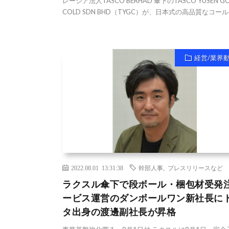
レーシア法人TASCO BERHAD 傘下のTASCO YUSEN G
COLD SDN BHD（TYGC）が、日本式の高品質なコールド
経営/業界
2022.08.01 13:31:38
幹部人事
,
プレスリリースなど
ラクスル傘下で段ボール・梱包材受発
ービス運営のダンボールワン新社長に
タ出身の渡邊副社長が昇格