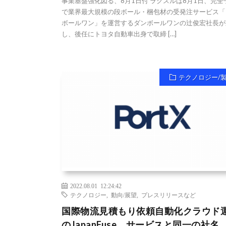
事業基盤強化図る、8月1日付 ラクスルは8月1日、完全
で業界最大規模の段ボール・梱包材の受発注サービス「
ボールワン」を運営するダンボールワンの辻俊宏社長が
し、後任にトヨタ自動車出身で取締 […]
テクノロジー/
2022.08.01 12:24:42
テクノロジー
,
動向/展望
,
プレスリリースなど
国際物流見積もり依頼自動化クラウド
のJapanFuse、サービスと同一の社名