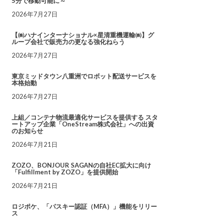
5分で移動可能に～
2026年7月27日
【㈱ハナインターナショナル×星清重機運輸㈱】グ
ループ会社で販売力の更なる強化ねらう
2026年7月27日
東京ミッドタウン八重洲でロボット配送サービスを
本格始動
2026年7月27日
上組／コンテナ物流最適化サービスを提供する スタ
ートアップ企業「OneStream株式会社」への出資
のお知らせ
2026年7月21日
ZOZO、BONJOUR SAGANの自社EC拡大に向け
「Fulfillment by ZOZO」を提供開始
2026年7月21日
ロジポケ、「パスキー認証（MFA）」機能をリリー
ス