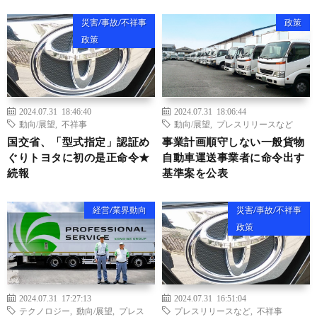
災害/事故/不祥事
政策
政策
2024.07.31 18:46:40
2024.07.31 18:06:44
動向/展望
,
不祥事
動向/展望
,
プレスリリースなど
国交省、「型式指定」認証め
事業計画順守しない一般貨物
ぐりトヨタに初の是正命令★
自動車運送事業者に命令出す
続報
基準案を公表
経営/業界動向
災害/事故/不祥事
政策
2024.07.31 17:27:13
2024.07.31 16:51:04
テクノロジー
,
動向/展望
,
プレス
プレスリリースなど
,
不祥事