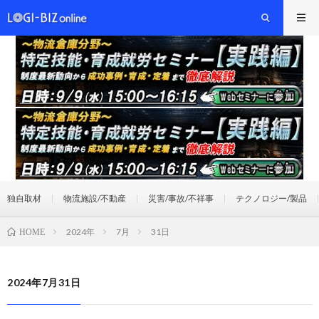
独自取材
物流施設/不動産
災害/事故/不祥事
テクノロジー/製品
2024年
7月
31日
HOME
2024年7月31日