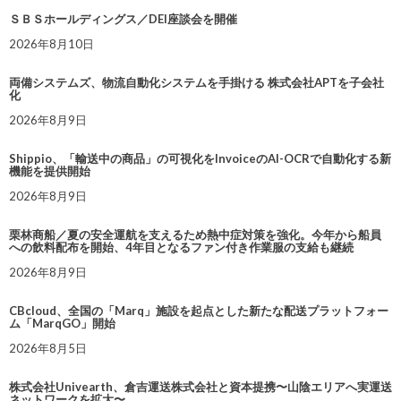
ＳＢＳホールディングス／DEI座談会を開催
2026年8月10日
両備システムズ、物流自動化システムを手掛ける 株式会社APTを子会社
化
2026年8月9日
Shippio、「輸送中の商品」の可視化をInvoiceのAI-OCRで自動化する新
機能を提供開始
2026年8月9日
栗林商船／夏の安全運航を支えるため熱中症対策を強化。今年から船員
への飲料配布を開始、4年目となるファン付き作業服の支給も継続
2026年8月9日
CBcloud、全国の「Marq」施設を起点とした新たな配送プラットフォー
ム「MarqGO」開始
2026年8月5日
株式会社Univearth、倉吉運送株式会社と資本提携〜山陰エリアへ実運送
ネットワークを拡大〜