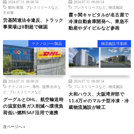
2024.07.31 06:00:56
2024.07.31 06:00:34
動向/展望
,
プレスリリースなど
,
プレスリリースなど
,
物流施設
不祥事
霞ヶ関キャピタルが名古屋で
労基関連法令違反、トラック
冷凍自動倉庫開発へ、東急不
事業場は8割超で確認
動産やダイビルなど参画
テクノロジー/製品
物流施設/不動産
2024.07.31 06:00:26
2024.07.31 06:00:54
テクノロジー
,
海外
,
提携/合弁な
プレスリリースなど
,
物流施設
ど
,
プレスリリースなど
大和ハウス、大阪湾岸部で
グーグルとDHL、航空輸送時
11.6万㎡のマルチ型冷凍・冷
の温室効果ガス削減へ環境負
蔵物流施設が竣工
荷低い燃料SAF活用で連携
次ページへ »