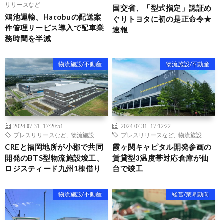
リリースなど
国交省、「型式指定」認証め
鴻池運輸、Hacobuの配送案
ぐりトヨタに初の是正命令★
件管理サービス導入で配車業
速報
務時間を半減
物流施設/不動産
物流施設/不動産
2024.07.31 17:20:51
2024.07.31 17:12:22
プレスリリースなど
,
物流施設
プレスリリースなど
,
物流施設
CREと福岡地所が小郡で共同
霞ヶ関キャピタル開発参画の
開発のBTS型物流施設竣工、
賃貸型3温度帯対応倉庫が仙
ロジスティード九州1棟借り
台で竣工
物流施設/不動産
経営/業界動向