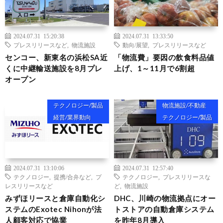
2024.07.31 15:20:38
2024.07.31 13:33:50
プレスリリースなど
,
物流施設
動向/展望
,
プレスリリースなど
センコー、新東名の浜松SA近
「物流費」要因の飲食料品値
くに中継輸送施設を8月プレ
上げ、1～11月で6割超
オープン
テクノロジー/製品
物流施設/不動産
経営/業界動向
テクノロジー/製品
2024.07.31 13:10:06
2024.07.31 12:57:40
テクノロジー
,
提携/合弁など
,
プ
テクノロジー
,
プレスリリースな
レスリリースなど
ど
,
物流施設
みずほリースと倉庫自動化シ
DHC、川崎の物流拠点にオー
ステムのExotec Nihonが法
トストアの自動倉庫システム
人顧客対応で協業
を昨年8月導入