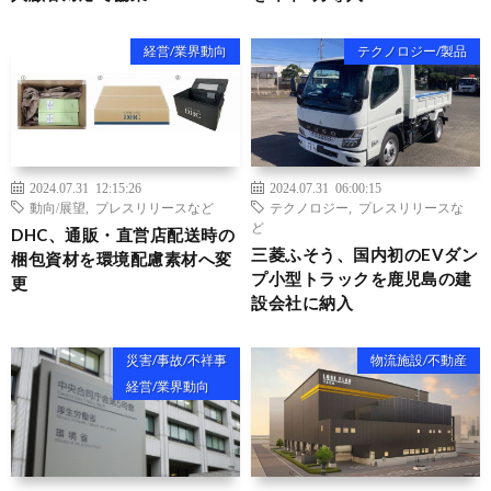
経営/業界動向
テクノロジー/製品
2024.07.31 12:15:26
2024.07.31 06:00:15
動向/展望
,
プレスリリースなど
テクノロジー
,
プレスリリースな
ど
DHC、通販・直営店配送時の
三菱ふそう、国内初のEVダン
梱包資材を環境配慮素材へ変
プ小型トラックを鹿児島の建
更
設会社に納入
災害/事故/不祥事
物流施設/不動産
経営/業界動向