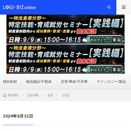
独自取材
物流施設/不動産
災害/事故/不祥事
テクノロジー/製品
2024年
8月
15日
HOME
2024年8月15日