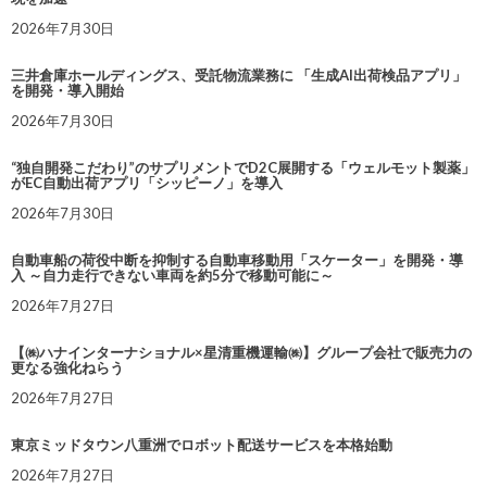
2026年7月30日
三井倉庫ホールディングス、受託物流業務に 「生成AI出荷検品アプリ」
を開発・導入開始
2026年7月30日
“独自開発こだわり”のサプリメントでD2C展開する「ウェルモット製薬」
がEC自動出荷アプリ「シッピーノ」を導入
2026年7月30日
自動車船の荷役中断を抑制する自動車移動用「スケーター」を開発・導
入 ～自力走行できない車両を約5分で移動可能に～
2026年7月27日
【㈱ハナインターナショナル×星清重機運輸㈱】グループ会社で販売力の
更なる強化ねらう
2026年7月27日
東京ミッドタウン八重洲でロボット配送サービスを本格始動
2026年7月27日