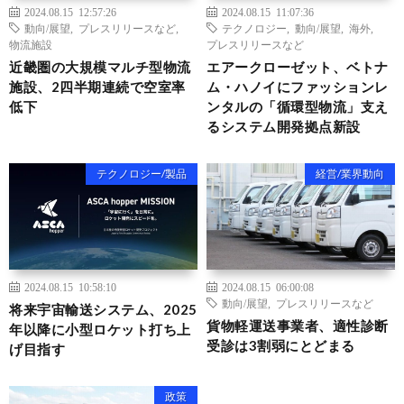
2024.08.15 12:57:26
2024.08.15 11:07:36
動向/展望
,
プレスリリースなど
,
テクノロジー
,
動向/展望
,
海外
,
物流施設
プレスリリースなど
近畿圏の大規模マルチ型物流
エアークローゼット、ベトナ
施設、2四半期連続で空室率
ム・ハノイにファッションレ
低下
ンタルの「循環型物流」支え
るシステム開発拠点新設
テクノロジー/製品
経営/業界動向
2024.08.15 10:58:10
2024.08.15 06:00:08
動向/展望
,
プレスリリースなど
将来宇宙輸送システム、2025
貨物軽運送事業者、適性診断
年以降に小型ロケット打ち上
受診は3割弱にとどまる
げ目指す
政策