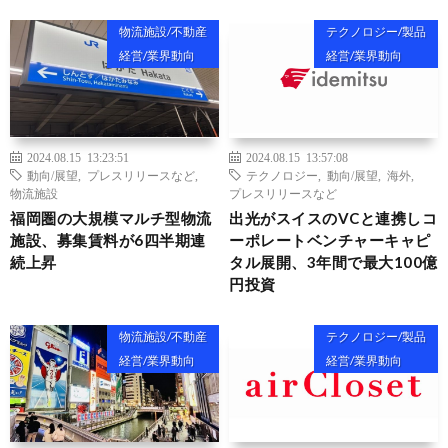
物流施設/不動産
テクノロジー/製品
経営/業界動向
経営/業界動向
2024.08.15 13:23:51
2024.08.15 13:57:08
動向/展望
,
プレスリリースなど
,
テクノロジー
,
動向/展望
,
海外
,
物流施設
プレスリリースなど
福岡圏の大規模マルチ型物流
出光がスイスのVCと連携しコ
施設、募集賃料が6四半期連
ーポレートベンチャーキャピ
続上昇
タル展開、3年間で最大100億
円投資
物流施設/不動産
テクノロジー/製品
経営/業界動向
経営/業界動向