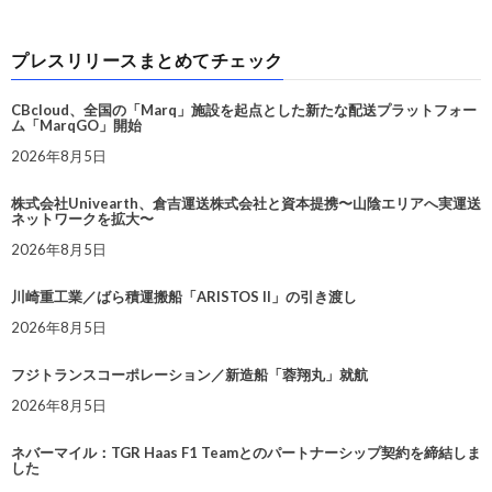
プレスリリースまとめてチェック
CBcloud、全国の「Marq」施設を起点とした新たな配送プラットフォー
ム「MarqGO」開始
2026年8月5日
株式会社Univearth、倉吉運送株式会社と資本提携〜山陰エリアへ実運送
ネットワークを拡大〜
2026年8月5日
川崎重工業／ばら積運搬船「ARISTOS II」の引き渡し
2026年8月5日
フジトランスコーポレーション／新造船「蓉翔丸」就航
2026年8月5日
ネバーマイル：TGR Haas F1 Teamとのパートナーシップ契約を締結しま
した