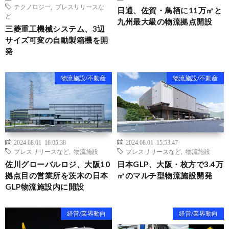
テクノロジー
,
プレスリリースな
日通、佐賀・鳥栖に11万㎡と
ど
九州最大級の物流拠点開設
三菱重工機械システム、3辺
サイズ可変の自動製箱機を開
発
物流施設/不動産
物流施設/不動産
2024.08.01 16:05:38
2024.08.01 15:53:47
プレスリリースなど
,
物流施設
プレスリリースなど
,
物流施設
佐川グローバルロジ、大阪10
日本GLP、大阪・枚方で3.4万
拠点目の営業所を茨木の日本
㎡のマルチ型物流施設開発
GLP物流施設内に開設
経営/業界動向
経営/業界動向