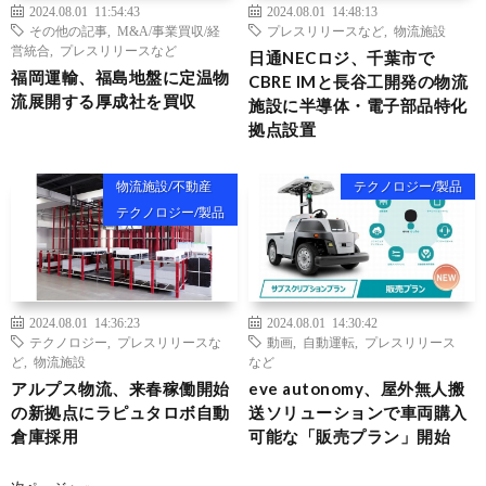
2024.08.01 11:54:43
2024.08.01 14:48:13
その他の記事
,
M&A/事業買収/経
プレスリリースなど
,
物流施設
営統合
,
プレスリリースなど
日通NECロジ、千葉市で
福岡運輸、福島地盤に定温物
CBRE IMと長谷工開発の物流
流展開する厚成社を買収
施設に半導体・電子部品特化
拠点設置
物流施設/不動産
テクノロジー/製品
テクノロジー/製品
2024.08.01 14:36:23
2024.08.01 14:30:42
テクノロジー
,
プレスリリースな
動画
,
自動運転
,
プレスリリース
ど
,
物流施設
など
アルプス物流、来春稼働開始
eve autonomy、屋外無人搬
の新拠点にラピュタロボ自動
送ソリューションで車両購入
倉庫採用
可能な「販売プラン」開始