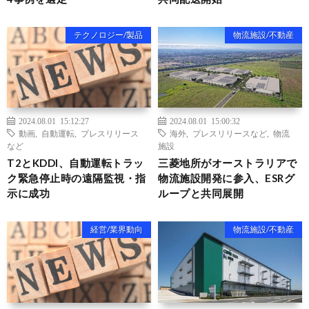
テクノロジー/製品
物流施設/不動産
2024.08.01 15:12:27
2024.08.01 15:00:32
動画
,
自動運転
,
プレスリリース
海外
,
プレスリリースなど
,
物流
など
施設
T2とKDDI、自動運転トラッ
三菱地所がオーストラリアで
ク緊急停止時の遠隔監視・指
物流施設開発に参入、ESRグ
示に成功
ループと共同展開
経営/業界動向
物流施設/不動産