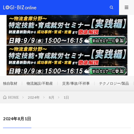
独自取材
物流施設/不動産
災害/事故/不祥事
テクノロジー/製品
2024年
8月
1日
HOME
2024年8月1日