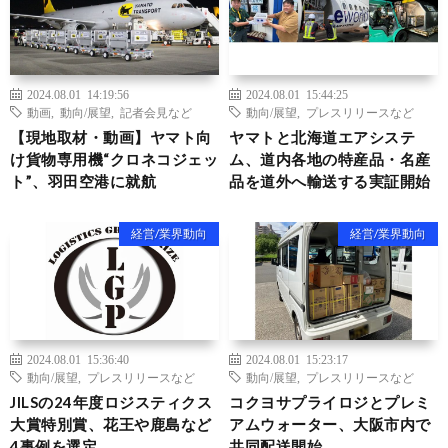
2024.08.01 14:19:56
2024.08.01 15:44:25
動画
,
動向/展望
,
記者会見など
動向/展望
,
プレスリリースなど
【現地取材・動画】ヤマト向
ヤマトと北海道エアシステ
け貨物専用機“クロネコジェッ
ム、道内各地の特産品・名産
ト”、羽田空港に就航
品を道外へ輸送する実証開始
経営/業界動向
経営/業界動向
2024.08.01 15:36:40
2024.08.01 15:23:17
動向/展望
,
プレスリリースなど
動向/展望
,
プレスリリースなど
JILSの24年度ロジスティクス
コクヨサプライロジとプレミ
大賞特別賞、花王や鹿島など
アムウォーター、大阪市内で
4事例を選定
共同配送開始