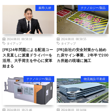
雇用/人材
テクノロジー/製品
2024.08.01 00:58:10
2024.08.01 00:50:55
タイアップ
タイアップ
[PR]24年問題による配送コー
[PR]自社の安全対策から始め
ス見直しに派遣ドライバーを
た床サイン事業、2年半で200
活用、大手荷主を中心に変革
カ所超の現場に施工
始まる
テクノロジー/製品
物流施設/不動産
2024.08.01 18:21:46
2024.08.01 18:14:04