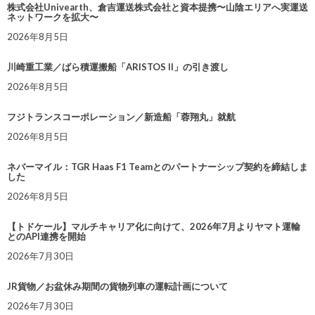
株式会社Univearth、倉吉運送株式会社と資本提携〜山陰エリアへ実運送
ネットワークを拡大〜
2026年8月5日
川崎重工業／ばら積運搬船「ARISTOS II」の引き渡し
2026年8月5日
フジトランスコーポレーション／新造船「蓉翔丸」就航
2026年8月5日
ネバーマイル：TGR Haas F1 Teamとのパートナーシップ契約を締結しま
した
2026年8月5日
【トドケール】マルチキャリア化に向けて、2026年7月よりヤマト運輸
とのAPI連携を開始
2026年7月30日
JR貨物／お盆休み期間の貨物列車の運転計画について
2026年7月30日