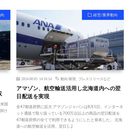
動向
経営/業界動向
2024.08.05 14:16:14
動向/展望
,
プレスリリースなど
アマゾン、航空輸送活用し北海道内への翌
収
日配送を実現
日米国
全47都道府県に拡大 アマゾンジャパンは8月5日、インターネ
掛け
ット通販で取り扱っている700万点以上の商品の翌日配送を
47都道府県の全てで利用できるようにしたと発表した。 北海
道への航空輸送を活用、翌日 […]