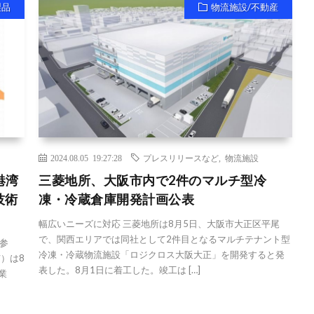
製品
物流施設/不動産
2024.08.05 19:27:28
プレスリリースなど
,
物流施設
港湾
三菱地所、大阪市内で2件のマルチ型冷
技術
凍・冷蔵倉庫開発計画公表
幅広いニーズに対応 三菱地所は8月5日、大阪市大正区平尾
で、関西エリアでは同社として2件目となるマルチテナント型
参
冷凍・冷蔵物流施設「ロジクロス大阪大正」を開発すると発
市）は8
表した。8月1日に着工した。竣工は […]
業