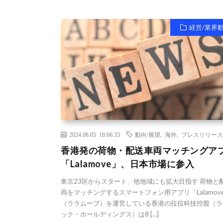
経営/業界
2024.08.05 18:06:33
動向/展望
,
海外
,
プレスリリース
香港発の荷物・配送車両マッチングア
「Lalamove」、日本市場に参入
東京23区からスタート、他地域にも拡大目指す 荷物と
両をマッチングするスマートフォン用アプリ「Lalamov
（ララムーブ）を運営している香港の拉拉科技控股（ラ
ック・ホールディングス）は8 […]