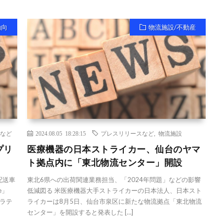
動向
物流施設/不動産
など
2024.08.05 18:28:15
プレスリリースなど
,
物流施設
プリ
医療機器の日本ストライカー、仙台のヤマ
ト拠点内に「東北物流センター」開設
配送車
東北6県への出荷関連業務担当、「2024年問題」などの影響
e」
低減図る 米医療機器大手ストライカーの日本法人、日本スト
ラテ
ライカーは8月5日、仙台市泉区に新たな物流拠点「東北物流
センター」を開設すると発表した […]