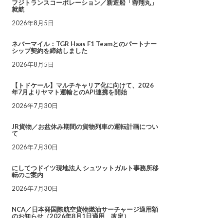
フジトランスコーポレーション／新造船「蓉翔丸」
就航
2026年8月5日
ネバーマイル：TGR Haas F1 Teamとのパートナー
シップ契約を締結しました
2026年8月5日
【トドケール】マルチキャリア化に向けて、2026
年7月よりヤマト運輸とのAPI連携を開始
2026年7月30日
JR貨物／お盆休み期間の貨物列車の運転計画につい
て
2026年7月30日
にしてつドイツ現地法人 シュツットガルト事務所移
転のご案内
2026年7月30日
NCA／日本発国際航空貨物燃油サーチャージ適用額
のお知らせ（2026年8月1日適用 改定）