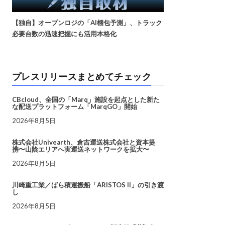
【独自】オープンロジの「AI梱包予測」、トラック
必要台数の迅速把握にも活用本格化
プレスリリースまとめてチェック
CBcloud、全国の「Marq」施設を起点とした新た
な配送プラットフォーム「MarqGO」開始
2026年8月5日
株式会社Univearth、倉吉運送株式会社と資本提
携〜山陰エリアへ実運送ネットワークを拡大〜
2026年8月5日
川崎重工業／ばら積運搬船「ARISTOS II」の引き渡
し
2026年8月5日