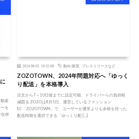
向
2024.08.05 19:35:08
動向/展望
,
プレスリリースなど
ZOZOTOWN、2024年問題対応へ「ゆっく
月に
り配送」を本格導入
注文から7～10日後までに設定可能、ドライバーらの負担軽
不動産
減図る ZOZOは8月5日、運営しているファッション
サーを
EC「ZOZOTOWN」で、ユーザーが通常よりも余裕を持った
で合併
配送時期を選択できる「ゆっくり配 […]