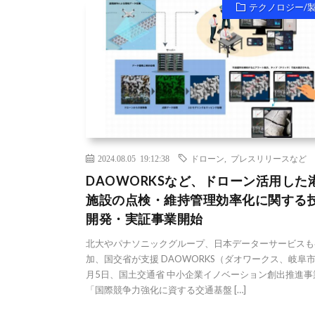
テクノロジー/
2024.08.05 19:12:38
ドローン
,
プレスリリースなど
DAOWORKSなど、ドローン活用した
施設の点検・維持管理効率化に関する
開発・実証事業開始
北大やパナソニックグループ、日本データーサービスも
加、国交省が支援 DAOWORKS（ダオワークス、岐阜
月5日、国土交通省 中小企業イノベーション創出推進事
「国際競争力強化に資する交通基盤 […]