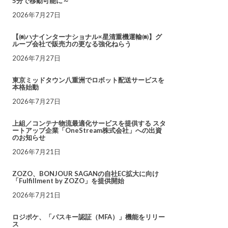
5分で移動可能に～
2026年7月27日
【㈱ハナインターナショナル×星清重機運輸㈱】グ
ループ会社で販売力の更なる強化ねらう
2026年7月27日
東京ミッドタウン八重洲でロボット配送サービスを
本格始動
2026年7月27日
上組／コンテナ物流最適化サービスを提供する スタ
ートアップ企業「OneStream株式会社」への出資
のお知らせ
2026年7月21日
ZOZO、BONJOUR SAGANの自社EC拡大に向け
「Fulfillment by ZOZO」を提供開始
2026年7月21日
ロジポケ、「パスキー認証（MFA）」機能をリリー
ス