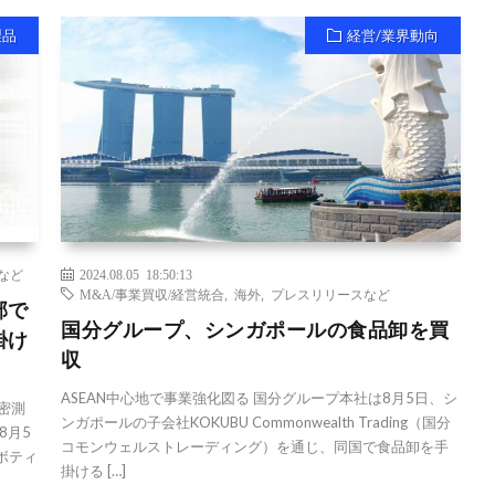
製品
経営/業界動向
など
2024.08.05 18:50:13
M&A/事業買収/経営統合
,
海外
,
プレスリリースなど
部で
国分グループ、シンガポールの食品卸を買
掛け
収
ASEAN中心地で事業強化図る 国分グループ本社は8月5日、シ
密測
ンガポールの子会社KOKUBU Commonwealth Trading（国分
8月5
コモンウェルストレーディング）を通じ、同国で食品卸を手
ボティ
掛ける […]