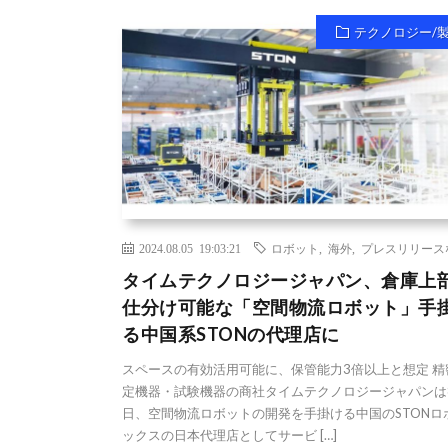
テクノロジー/
2024.08.05 19:03:21
ロボット
,
海外
,
プレスリリース
タイムテクノロジージャパン、倉庫上
仕分け可能な「空間物流ロボット」手
る中国系STONの代理店に
スペースの有効活用可能に、保管能力3倍以上と想定 精
定機器・試験機器の商社タイムテクノロジージャパンは
日、空間物流ロボットの開発を手掛ける中国のSTONロ
ックスの日本代理店としてサービ […]