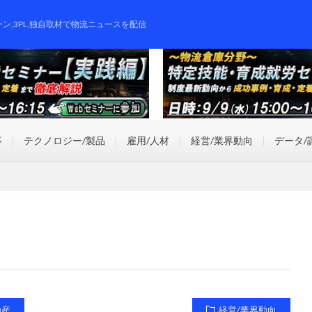
ーン,3PL,独自取材で物流ニュースを配信
事
テクノロジー/製品
雇用/人材
経営/業界動向
データ/
動産
経営/業界動向