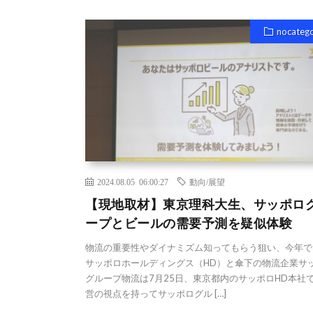
nocateg
2024.08.05 06:00:27
動向/展望
【現地取材】東京理科大生、サッポロ
ープとビールの需要予測を疑似体験
物流の重要性やダイナミズム知ってもらう狙い、今年で
サッポロホールディングス（HD）と傘下の物流企業サ
グループ物流は7月25日、東京都内のサッポロHD本社
営の視点を持ってサッポログル […]