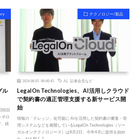
ory
テクノロジー/製品
2024.08.05 06:00:45
AI
,
記者会見など
グル
LegalOn Technologies、AI活用しクラウド
で契約書の適正管理支援する新サービス開
始
3回目
ッポロ
情報の「ナレッジ」化可能に AIを活用した契約書の審査・管
で、経
理システムなどを展開しているLegalOn Technologies（リー
ガルオンテクノロジーズ）は8月2日、今年4月に提供を始め
た、AIを駆 […]