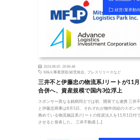
経営/業界動
2024.08.05 20:06:48
M&A/事業買収/経営統合
,
プレスリリースなど
三井不と伊藤忠の物流系Jリートが11
合併へ、資産規模で国内3位浮上
スポンサー異なる銘柄同士では初、開発でも連携 三井
と伊藤忠商事は8月5日、それぞれが物件供給のスポン
務めている物流施設系Jリートの投資法人を11月1日付
させると発表した。 三井不動産 […]