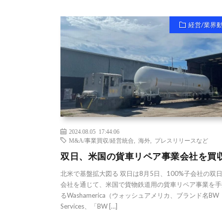
経営/業界
2024.08.05 17:44:06
M&A/事業買収/経営統合
,
海外
,
プレスリリースなど
双日、米国の貨車リペア事業会社を買
北米で基盤拡大図る 双日は8月5日、100%子会社の双
会社を通じて、米国で貨物鉄道用の貨車リペア事業を手
るWashamerica（ウォッシュアメリカ、ブランド名BW
Services、「BW […]