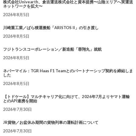
株式会社Univearth、倉吉運送株式会社と資本提携〜山陰エリアへ実運送
ネットワークを拡大〜
2026年8月5日
川崎重工業／ばら積運搬船「ARISTOS II」の引き渡し
2026年8月5日
フジトランスコーポレーション／新造船「蓉翔丸」就航
2026年8月5日
ネバーマイル：TGR Haas F1 Teamとのパートナーシップ契約を締結しま
した
2026年8月5日
【トドケール】マルチキャリア化に向けて、2026年7月よりヤマト運輸
とのAPI連携を開始
2026年7月30日
JR貨物／お盆休み期間の貨物列車の運転計画について
2026年7月30日