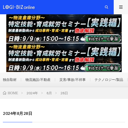
独自取材
物流施設/不動産
災害/事故/不祥事
テクノロジー/製品
2024年
8月
28日
HOME
2024年8月28日