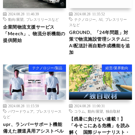
2024.08.28 11:46:39
2024.08.28 11:35:52
動向/展望
,
プレスリリースなど
テクノロジー
,
AI
,
プレスリリー
スなど
企業間物流支援サービス
GROUND、「24年問題」対
「Meech」、物流分析機能の
策で物流施設管理システムに
提供開始
AI配送計画自動作成機能を追
加
テクノロジー/製品
経営/業界動向
2024.08.28 11:15:59
2024.08.28 11:00:31
パワードウェア
,
プレスリリース
コラム
,
動向/展望
,
独自取材
など
【残暑に負けない連載！】
upr、ランバーサポート機能
「今そこにある危機」を読み
備えた腰道具用アシストベル
解く 国際ジャーナリスト・