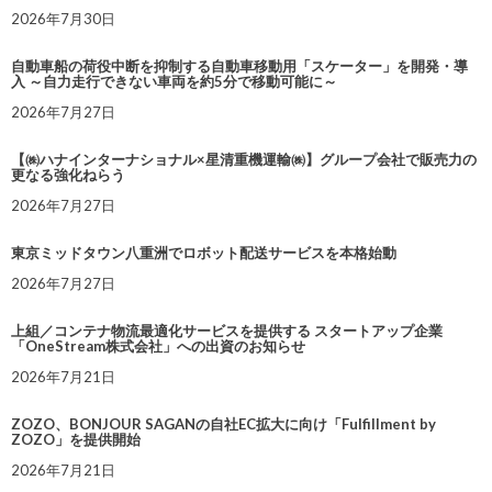
2026年7月30日
自動車船の荷役中断を抑制する自動車移動用「スケーター」を開発・導
入 ～自力走行できない車両を約5分で移動可能に～
2026年7月27日
【㈱ハナインターナショナル×星清重機運輸㈱】グループ会社で販売力の
更なる強化ねらう
2026年7月27日
東京ミッドタウン八重洲でロボット配送サービスを本格始動
2026年7月27日
上組／コンテナ物流最適化サービスを提供する スタートアップ企業
「OneStream株式会社」への出資のお知らせ
2026年7月21日
ZOZO、BONJOUR SAGANの自社EC拡大に向け「Fulfillment by
ZOZO」を提供開始
2026年7月21日