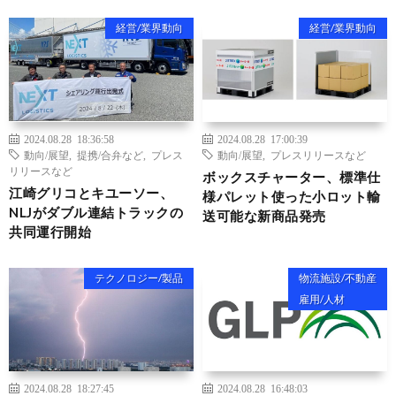
経営/業界動向
経営/業界動向
2024.08.28 18:36:58
2024.08.28 17:00:39
動向/展望
,
提携/合弁など
,
プレス
動向/展望
,
プレスリリースなど
リリースなど
ボックスチャーター、標準仕
江崎グリコとキユーソー、
様パレット使った小ロット輸
NLJがダブル連結トラックの
送可能な新商品発売
共同運行開始
テクノロジー/製品
物流施設/不動産
雇用/人材
2024.08.28 18:27:45
2024.08.28 16:48:03