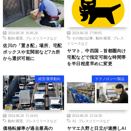
2024.08.28 16:06:28
2024.08.28 17:09:05
動向/展望
,
プレスリリースなど
その他の記事
,
動向/展望
,
プレス
リリースなど
佐川の「置き配」場所、宅配
ヤマト、中四国→首都圏向け
ボックスや玄関前など7カ所
宅配などで指定可能な時間帯
から選択可能に
を半日程度早めに変更
経営/業界動向
テクノロジー/製品
2024.08.28 15:16:03
2024.08.28 15:54:58
動向/展望
,
プレスリリースなど
AI
,
プレスリリースなど
価格転嫁率が過去最高の
ヤマエ久野と日立が連携しAI