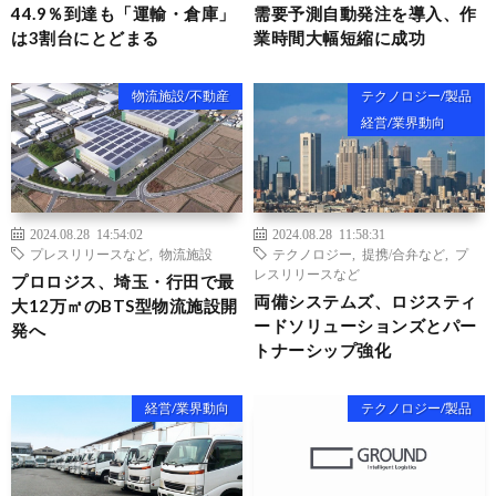
44.9％到達も「運輸・倉庫」
需要予測自動発注を導入、作
は3割台にとどまる
業時間大幅短縮に成功
物流施設/不動産
テクノロジー/製品
経営/業界動向
2024.08.28 14:54:02
2024.08.28 11:58:31
プレスリリースなど
,
物流施設
テクノロジー
,
提携/合弁など
,
プ
レスリリースなど
プロロジス、埼玉・行田で最
両備システムズ、ロジスティ
大12万㎡のBTS型物流施設開
ードソリューションズとパー
発へ
トナーシップ強化
経営/業界動向
テクノロジー/製品