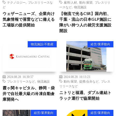
テクノロジー
,
プレスリリースな
雇用/人材
,
動向/展望
,
プレスリリ
ど
ースなど
,
物流施設
ウェザーニューズ、企業向け
【物流で光るCSR】国内初、
気象情報で落雷などに備える
千葉・流山の日本GLP施設に
工場版の提供開始
障がい持つ人の就労支援施設
開設
物流施設/不動産
経営/業界動向
2024.08.28 16:30:57
2024.08.28 16:13:23
プレスリリースなど
,
物流施設
動向/展望
,
提携/合弁など
,
プレス
リリースなど
霞ヶ関キャピタル、静岡・袋
ニトリと福通、ダブル連結ト
井で自社最大級の冷凍自動倉
ラック運行で協業開始
庫開発へ
経営/業界動向
経営/業界動向