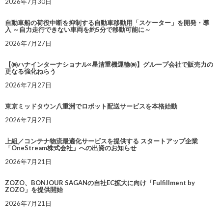
2026年7月30日
自動車船の荷役中断を抑制する自動車移動用「スケーター」を開発・導
入 ～自力走行できない車両を約5分で移動可能に～
2026年7月27日
【㈱ハナインターナショナル×星清重機運輸㈱】グループ会社で販売力の
更なる強化ねらう
2026年7月27日
東京ミッドタウン八重洲でロボット配送サービスを本格始動
2026年7月27日
上組／コンテナ物流最適化サービスを提供する スタートアップ企業
「OneStream株式会社」への出資のお知らせ
2026年7月21日
ZOZO、BONJOUR SAGANの自社EC拡大に向け「Fulfillment by
ZOZO」を提供開始
2026年7月21日