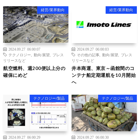
経営/業界動向
経営/業界動向
2024.09.27 06:00:07
2024.09.27 06:00:03
テクノロジー
,
動向/展望
,
プレス
その他の記事
,
動向/展望
,
プレス
リリースなど
リリースなど
航空燃料、週200便以上分の
井本商運、東京～函館間のコ
確保にめど
ンテナ船定期運航を10月開始
へ
テクノロジー/製品
テクノロジー/製品
2024.09.27 06:00:29
2024.09.27 06:00:30