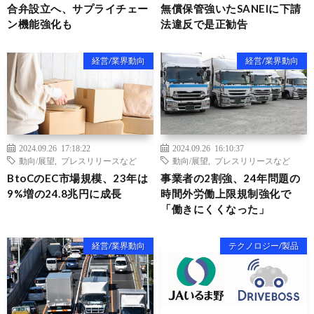
合弁設立へ、サプライチェー
無償保管強いたSANEIに下請
ン機能強化も
法違反で是正勧告
経営/業界動向
経営/業界動向
2024.09.26 17:18:22
2024.09.26 16:10:37
動向/展望
,
プレスリリースなど
動向/展望
,
プレスリリースなど
BtoCのEC市場規模、23年は
事業者の2割強、24年問題の
9%増の24.8兆円に成長
時間外労働上限規制強化で
「働きにくくなった」
経営/業界動向
テクノロジー/製品