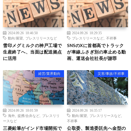
2024.09.26 18:46:50
2024.09.26 18:29:35
動向/展望
,
プレスリリースなど
プレスリリースなど
,
不祥事
雪印メグミルクの神戸工場で
SNSのXに首都高でトラック
生産終了へ、当面は配送拠点
が車線ふさぎ別の車止める動
に活用
画、運送会社社長が謝罪
経営/業界動向
災害/事故/不祥事
2024.09.26 18:01:59
2024.09.26 16:35:17
海外
,
提携/合弁など
,
プレスリリ
動向/展望
,
プレスリリースなど
,
ースなど
不祥事
三菱鉛筆がインド市場開拓で
公取委、製造委託先へ金型の