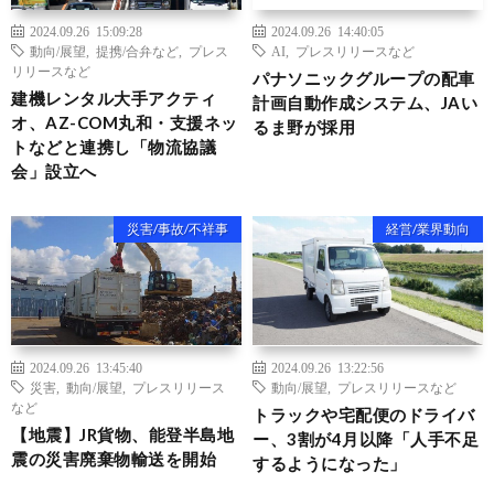
2024.09.26 15:09:28
2024.09.26 14:40:05
動向/展望
,
提携/合弁など
,
プレス
AI
,
プレスリリースなど
リリースなど
パナソニックグループの配車
建機レンタル大手アクティ
計画自動作成システム、JAい
オ、AZ-COM丸和・支援ネッ
るま野が採用
トなどと連携し「物流協議
会」設立へ
災害/事故/不祥事
経営/業界動向
2024.09.26 13:45:40
2024.09.26 13:22:56
災害
,
動向/展望
,
プレスリリース
動向/展望
,
プレスリリースなど
など
トラックや宅配便のドライバ
【地震】JR貨物、能登半島地
ー、3割が4月以降「人手不足
震の災害廃棄物輸送を開始
するようになった」