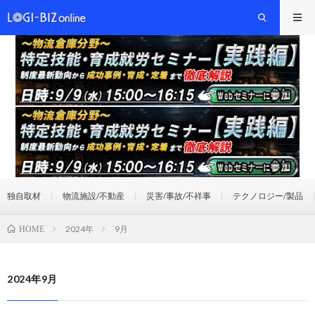
独自取材
物流施設/不動産
災害/事故/不祥事
テクノロジー/製品
2024年
9月
HOME
2024年9月