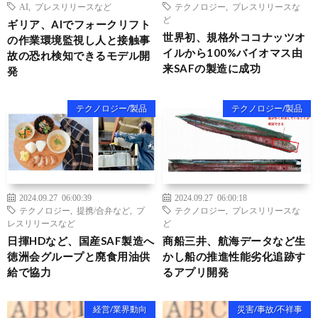
AI
,
プレスリリースなど
テクノロジー
,
プレスリリースな
ど
ギリア、AIでフォークリフト
世界初、規格外ココナッツオ
の作業環境監視し人と接触事
イルから100%バイオマス由
故の恐れ検知できるモデル開
来SAFの製造に成功
発
テクノロジー/製品
テクノロジー/製品
2024.09.27 06:00:39
2024.09.27 06:00:18
テクノロジー
,
提携/合弁など
,
プ
テクノロジー
,
プレスリリースな
レスリリースなど
ど
日揮HDなど、国産SAF製造へ
商船三井、航海データなど生
徳洲会グループと廃食用油供
かし船の推進性能劣化追跡す
給で協力
るアプリ開発
経営/業界動向
災害/事故/不祥事