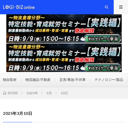
独自取材
物流施設/不動産
災害/事故/不祥事
テクノロジー/製品
2025年
3月
10日
HOME
2025年3月10日