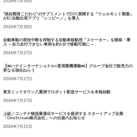
2026年7月30日
“独自開発こだわり”のサプリメントでD2C展開する「ウェルモット製薬」
がEC自動出荷アプリ「シッピーノ」を導入
2026年7月30日
自動車船の荷役中断を抑制する自動車移動用「スケーター」を開発・導
入 ～自力走行できない車両を約5分で移動可能に～
2026年7月27日
【㈱ハナインターナショナル×星清重機運輸㈱】グループ会社で販売力の
更なる強化ねらう
2026年7月27日
東京ミッドタウン八重洲でロボット配送サービスを本格始動
2026年7月27日
上組／コンテナ物流最適化サービスを提供する スタートアップ企業
「OneStream株式会社」への出資のお知らせ
2026年7月21日