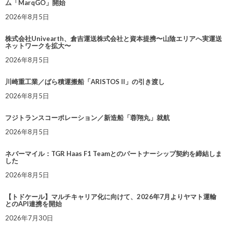
ム「MarqGO」開始
2026年8月5日
株式会社Univearth、倉吉運送株式会社と資本提携〜山陰エリアへ実運送
ネットワークを拡大〜
2026年8月5日
川崎重工業／ばら積運搬船「ARISTOS II」の引き渡し
2026年8月5日
フジトランスコーポレーション／新造船「蓉翔丸」就航
2026年8月5日
ネバーマイル：TGR Haas F1 Teamとのパートナーシップ契約を締結しま
した
2026年8月5日
【トドケール】マルチキャリア化に向けて、2026年7月よりヤマト運輸
とのAPI連携を開始
2026年7月30日