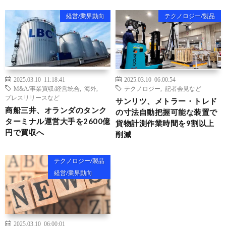
経営/業界動向
テクノロジー/製品
2025.03.10 11:18:41
2025.03.10 06:00:54
M&A/事業買収/経営統合
,
海外
,
テクノロジー
,
記者会見など
プレスリリースなど
サンリツ、メトラー・トレド
商船三井、オランダのタンク
の寸法自動把握可能な装置で
ターミナル運営大手を2600億
貨物計測作業時間を9割以上
円で買収へ
削減
テクノロジー/製品
経営/業界動向
2025.03.10 06:00:01