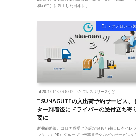
和59年）に竣工した日本 […]
テクノロジー/
2021.04.13 06:00:12
プレスリリースなど
TSUNAGUTEの入出荷予約サービス、
ター到着後にドライバーの受付立ち寄
要に
新機能追加、コロナ禍受け体調記録も可能に 日本パレ
ンタル（JPR）グループで伝票電子化などのサービスを