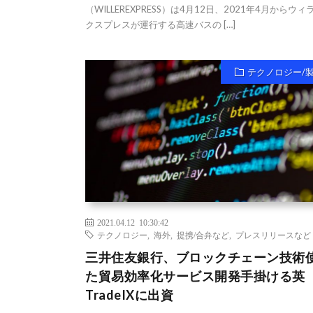
（WILLEREXPRESS）は4月12日、2021年4月からウィ
クスプレスが運行する高速バスの […]
テクノロジー/
2021.04.12 10:30:42
テクノロジー
,
海外
,
提携/合弁など
,
プレスリリースなど
三井住友銀行、ブロックチェーン技術
た貿易効率化サービス開発手掛ける英
TradeIXに出資