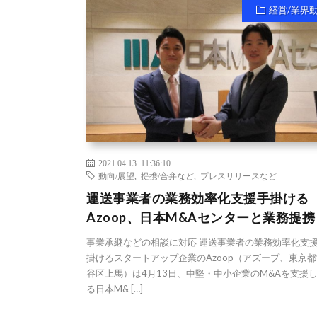
経営/業界
2021.04.13 11:36:10
動向/展望
,
提携/合弁など
,
プレスリリースなど
運送事業者の業務効率化支援手掛ける
Azoop、日本M&Aセンターと業務提携
事業承継などの相談に対応 運送事業者の業務効率化支
掛けるスタートアップ企業のAzoop（アズープ、東京
谷区上馬）は4月13日、中堅・中小企業のM&Aを支援
る日本M& […]