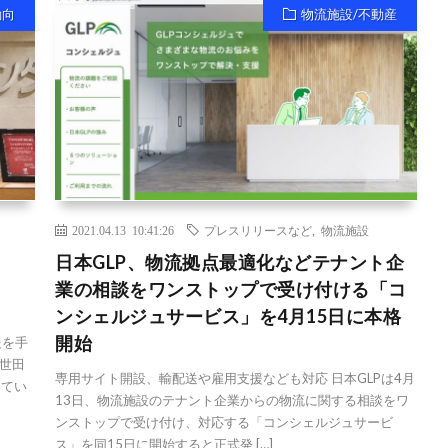
動向
物流施設/不動産
2021.04.13 10:41:26
プレスリリースなど
,
物流施設
日本GLP、物流拠点最適化などテナント企
業の相談をワンストップで受け付ける「コ
ンシェルジュサービス」を4月15日に本格
開始
援を手
都世田
専用サイト開設、輸配送や雇用支援なども対応 日本GLPは4月
してい
13日、物流施設のテナント企業からの物流に関する相談をワ
ンストップで受け付け、対応する「コンシェルジュサービ
ス」を同15日に開始すると正式発 […]