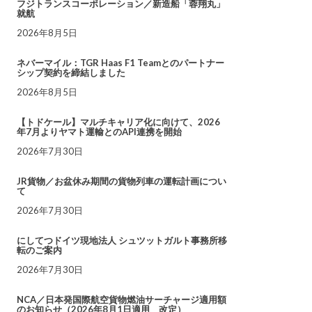
フジトランスコーポレーション／新造船「蓉翔丸」
就航
2026年8月5日
ネバーマイル：TGR Haas F1 Teamとのパートナー
シップ契約を締結しました
2026年8月5日
【トドケール】マルチキャリア化に向けて、2026
年7月よりヤマト運輸とのAPI連携を開始
2026年7月30日
JR貨物／お盆休み期間の貨物列車の運転計画につい
て
2026年7月30日
にしてつドイツ現地法人 シュツットガルト事務所移
転のご案内
2026年7月30日
NCA／日本発国際航空貨物燃油サーチャージ適用額
のお知らせ（2026年8月1日適用 改定）