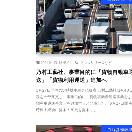
2021.04.13 18:48:01
プレスリリースなど
乃村工藝社、事業目的に「貨物自動車
送」「貨物利用運送」追加へ
5月27日開催の定時株主総会に提案 乃村工藝社は4月8
款を一部変更し、事業目的に「貨物事業者運送事業およ
物利用運送事業」を追加すると発表した。 5月27日開
時株主総会に提案の変更を提案 […]
経営/業界