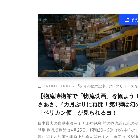
そ
2021.04.13 06:00:32
その他の記事
,
プレスリリースな
【物流博物館で「物流映画」を観よう
さあさ、4カ月ぶりに再開！第1弾は幻
「ペリカン便」が見られるヨ！
日本最大の自動車ターミナルや60年前の物流近代化の
登場 物流博物館は4月25日、昭和20～50年代を中心と
流に関する映画の定例上映会を開催する。今回は1984