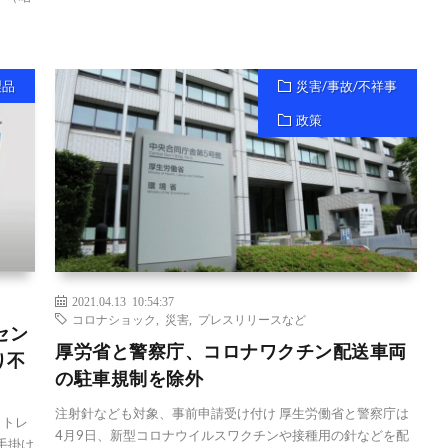
製品
災害/事故/不祥事
政策
2021.04.13 10:54:37
コロナショック
,
災害
,
プレスリリースなど
セン
厚労省と警察庁、コロナワクチン配送車両
り不
の駐車規制を除外
注射針なども対象、事前申請受け付け 厚生労働省と警察庁は
ットレ
4月9日、新型コロナウイルスワクチンや接種用の針などを配
手掛け