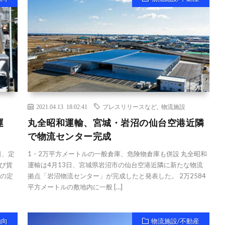
2021.04.13 18:02:41
プレスリリースなど
,
物流施設
運
丸全昭和運輸、宮城・岩沼の仙台空港近隣
で物流センター完成
日、定
1・2万平方メートルの一般倉庫、危険物倉庫も併設 丸全昭和
び貨
運輸は4月13日、宮城県岩沼市の仙台空港近隣に新たな物流
催の定
拠点「岩沼物流センター」が完成したと発表した。 2万2584
平方メートルの敷地内に一般 […]
動向
物流施設/不動産