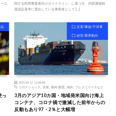
ラーエ
関する民間事業者向けガイドライン」に基づき、内部通報制
度認証基準に適合している事業者として […]
製品
災害/事故/不祥事
経営/業界動向
2021.04.12 12:04:08
コロナショック
,
災害
,
動向/展望
,
海外
,
プレスリリースなど
使っ
3月のアジア10カ国・地域発米国向け海上
コンテナ、コロナ禍で激減した前年からの
反動もあり97・2％と大幅増