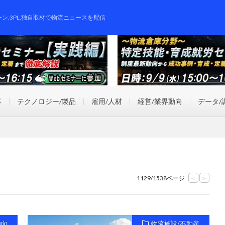
ーン,3PL,独自取材で物流ニュースを配信
事
テクノロジー/製品
雇用/人材
経営/業界動向
データ/
1129/1538ページ
<
>
動向
物流施設/不動産