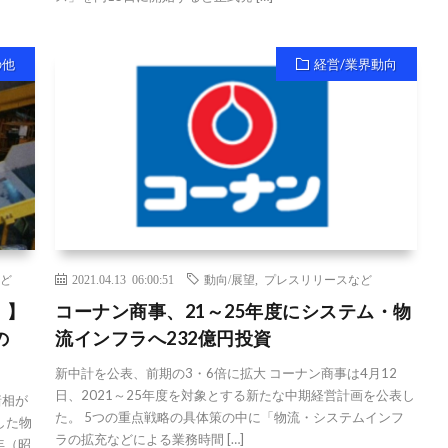
の他
経営/業界動向
ど
2021.04.13 06:00:51
動向/展望
,
プレスリリースなど
！】
コーナン商事、21～25年度にシステム・物
の
流インフラへ232億円投資
新中計を公表、前期の3・6倍に拡大 コーナン商事は4月12
日、2021～25年度を対象とする新たな中期経営計画を公表し
諸相が
た。 5つの重点戦略の具体策の中に「物流・システムインフ
した物
ラの拡充などによる業務時間 […]
年（昭