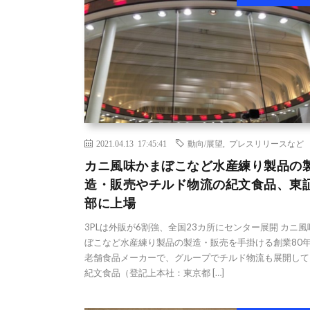
2021.04.13 17:45:41
動向/展望
,
プレスリリースなど
カニ風味かまぼこなど水産練り製品の
造・販売やチルド物流の紀文食品、東証
部に上場
3PLは外販が6割強、全国23カ所にセンター展開 カニ
ぼこなど水産練り製品の製造・販売を手掛ける創業80
老舗食品メーカーで、グループでチルド物流も展開して
紀文食品（登記上本社：東京都 […]