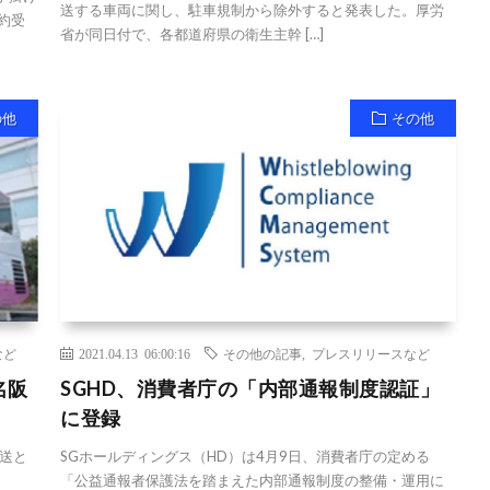
送する車両に関し、駐車規制から除外すると発表した。厚労
予約受
省が同日付で、各都道府県の衛生主幹 […]
の他
その他
など
2021.04.13 06:00:16
その他の記事
,
プレスリリースなど
名阪
SGHD、消費者庁の「内部通報制度認証」
に登録
送と
SGホールディングス（HD）は4月9日、消費者庁の定める
「公益通報者保護法を踏まえた内部通報制度の整備・運用に