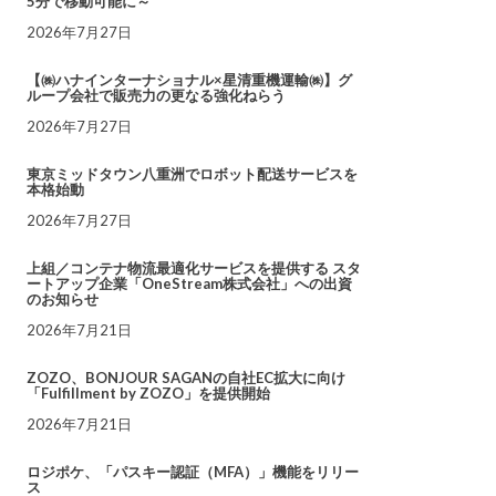
5分で移動可能に～
2026年7月27日
【㈱ハナインターナショナル×星清重機運輸㈱】グ
ループ会社で販売力の更なる強化ねらう
2026年7月27日
東京ミッドタウン八重洲でロボット配送サービスを
本格始動
2026年7月27日
上組／コンテナ物流最適化サービスを提供する スタ
ートアップ企業「OneStream株式会社」への出資
のお知らせ
2026年7月21日
ZOZO、BONJOUR SAGANの自社EC拡大に向け
「Fulfillment by ZOZO」を提供開始
2026年7月21日
ロジポケ、「パスキー認証（MFA）」機能をリリー
ス