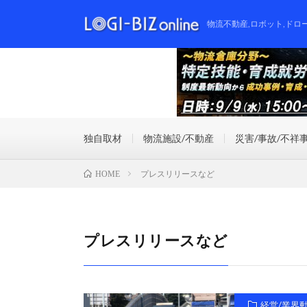
物流不動産,ロボット,ドロ
独自取材
物流施設/不動産
災害/事故/不祥
プレスリリースなど
HOME
プレスリリースなど
経営/業界