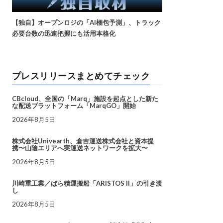
【独自】オープンロジの「AI梱包予測」、トラック
必要台数の迅速把握にも活用本格化
プレスリリースまとめてチェック
CBcloud、全国の「Marq」施設を起点とした新た
な配送プラットフォーム「MarqGO」開始
2026年8月5日
株式会社Univearth、倉吉運送株式会社と資本提
携〜山陰エリアへ実運送ネットワークを拡大〜
2026年8月5日
川崎重工業／ばら積運搬船「ARISTOS II」の引き渡
し
2026年8月5日