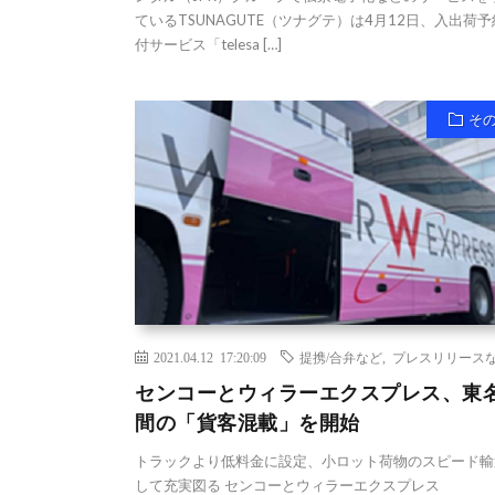
ているTSUNAGUTE（ツナグテ）は4月12日、入出荷
付サービス「telesa […]
そ
2021.04.12 17:20:09
提携/合弁など
,
プレスリリース
センコーとウィラーエクスプレス、東
間の「貨客混載」を開始
トラックより低料金に設定、小ロット荷物のスピード輸
して充実図る センコーとウィラーエクスプレス