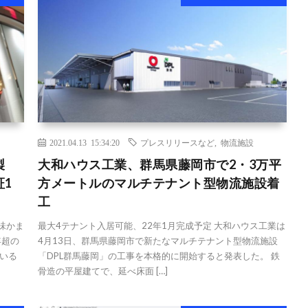
2021.04.13 15:34:20
プレスリリースなど
,
物流施設
製
大和ハウス工業、群馬県藤岡市で2・3万平
1
方メートルのマルチテナント型物流施設着
工
風味かま
最大4テナント入居可能、22年1月完成予定 大和ハウス工業は
年超の
4月13日、群馬県藤岡市で新たなマルチテナント型物流施設
いる
「DPL群馬藤岡」の工事を本格的に開始すると発表した。 鉄
骨造の平屋建てで、延べ床面 […]