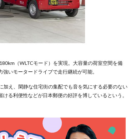
80km（WLTCモード）を実現。大容量の荷室空間を備
力強いモータードライブで走行継続が可能。
能に加え、閑静な住宅街の集配でも音を気にする必要のない
省ける利便性などが日本郵便の好評を博しているという。