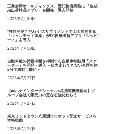
三井倉庫ホールディングス、受託物流業務に 「生成
AI出荷検品アプリ」を開発・導入開始
2026年7月30日
“独自開発こだわり”のサプリメントでD2C展開する
「ウェルモット製薬」がEC自動出荷アプリ「シッピ
ーノ」を導入
2026年7月30日
自動車船の荷役中断を抑制する自動車移動用「スケ
ーター」を開発・導入 ～自力走行できない車両を約
5分で移動可能に～
2026年7月27日
【㈱ハナインターナショナル×星清重機運輸㈱】グ
ループ会社で販売力の更なる強化ねらう
2026年7月27日
東京ミッドタウン八重洲でロボット配送サービスを
本格始動
2026年7月27日