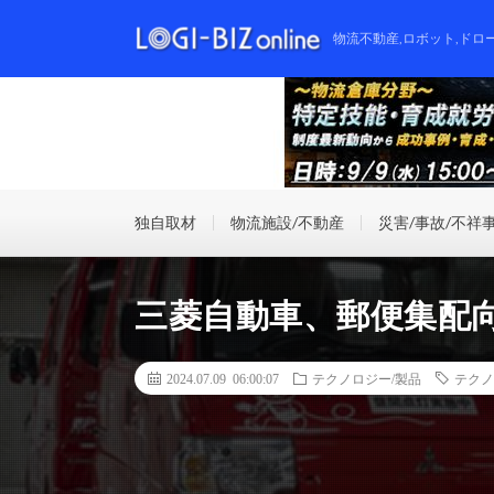
物流不動産,ロボット,ドロ
独自取材
物流施設/不動産
災害/事故/不祥
三菱自動車、郵便集配向
2024.07.09 06:00:07
テクノロジー/製品
テクノ