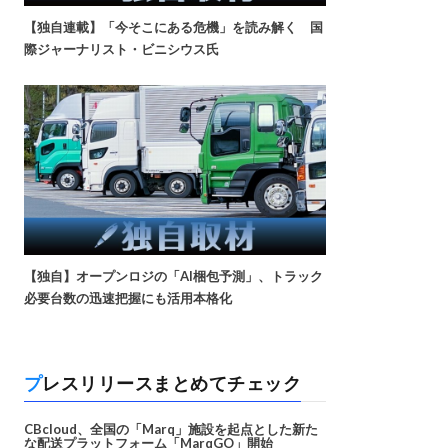
【独自連載】「今そこにある危機」を読み解く 国
際ジャーナリスト・ビニシウス氏
【独自】オープンロジの「AI梱包予測」、トラック
必要台数の迅速把握にも活用本格化
プレスリリースまとめてチェック
CBcloud、全国の「Marq」施設を起点とした新た
な配送プラットフォーム「MarqGO」開始