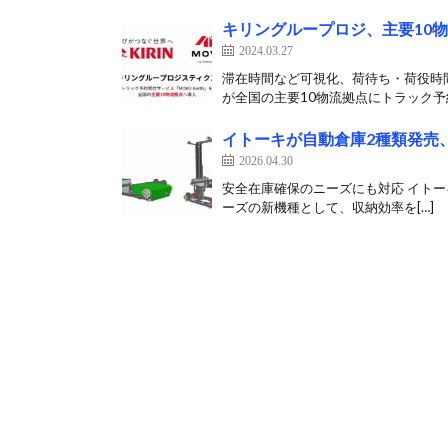
キリングループロジ、主要10物
2024.03.27
滞在時間など可視化、荷待ち・荷役時間削
が全国の主要10物流拠点にトラック予約
イトーキが自動倉庫2種類発売
2026.04.30
安全在庫確保のニーズにも対応 イトーキは4
ーズの新機種として、収納効率を[…]