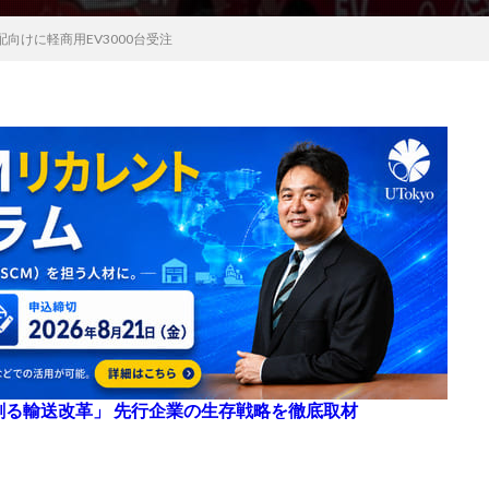
向けに軽商用EV3000台受注
来を創る輸送改革」 先行企業の生存戦略を徹底取材