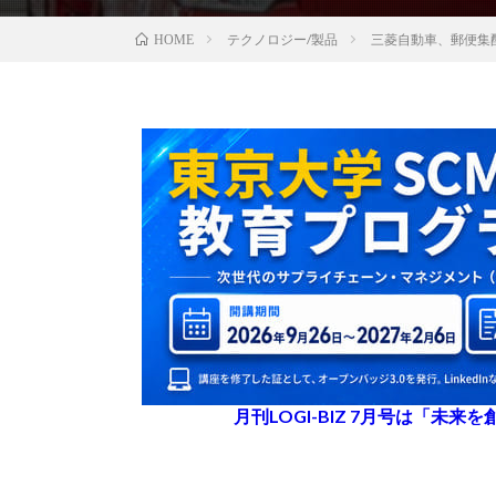
テクノロジー/製品
三菱自動車、郵便集配
HOME
月刊LOGI-BIZ 7月号は「未