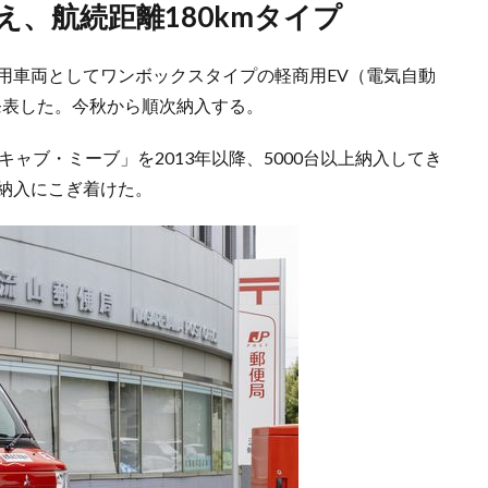
え、航続距離180kmタイプ
用車両としてワンボックスタイプの軽商用EV（電気自動
と発表した。今秋から順次納入する。
ャブ・ミーブ」を2013年以降、5000台以上納入してき
ル納入にこぎ着けた。