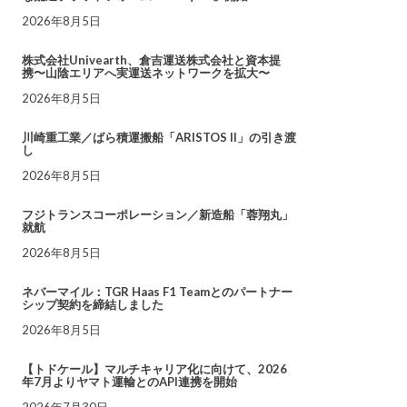
2026年8月5日
株式会社Univearth、倉吉運送株式会社と資本提
携〜山陰エリアへ実運送ネットワークを拡大〜
2026年8月5日
川崎重工業／ばら積運搬船「ARISTOS II」の引き渡
し
2026年8月5日
フジトランスコーポレーション／新造船「蓉翔丸」
就航
2026年8月5日
ネバーマイル：TGR Haas F1 Teamとのパートナー
シップ契約を締結しました
2026年8月5日
【トドケール】マルチキャリア化に向けて、2026
年7月よりヤマト運輸とのAPI連携を開始
2026年7月30日