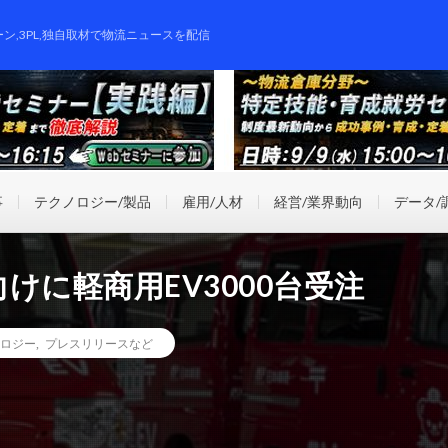
ーン,3PL,独自取材で物流ニュースを配信
事
テクノロジー/製品
雇用/人材
経営/業界動向
データ/
けに軽商用EV3000台受注
ロジー
,
プレスリリースなど