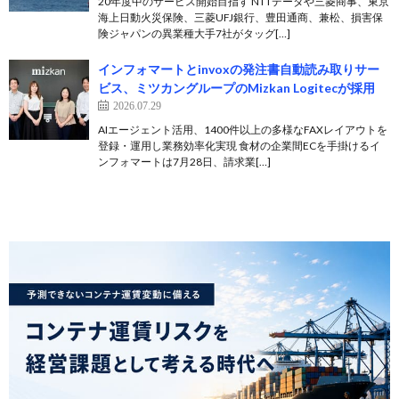
20年度中のサービス開始目指す NTTデータや三菱商事、東京
海上日動火災保険、三菱UFJ銀行、豊田通商、兼松、損害保
険ジャパンの異業種大手7社がタッグ[…]
インフォマートとinvoxの発注書自動読み取りサー
ビス、ミツカングループのMizkan Logitecが採用
2026.07.29
AIエージェント活用、1400件以上の多様なFAXレイアウトを
登録・運用し業務効率化実現 食材の企業間ECを手掛けるイ
ンフォマートは7月28日、請求業[…]