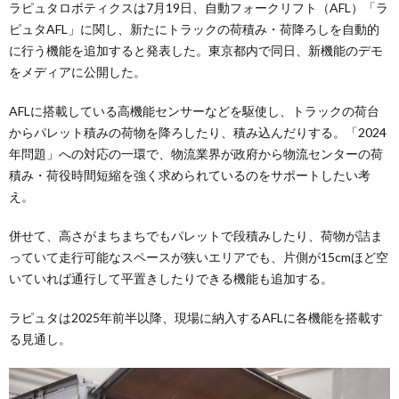
ラピュタロボティクスは7月19日、自動フォークリフト（AFL）「ラ
ピュタAFL」に関し、新たにトラックの荷積み・荷降ろしを自動的
に行う機能を追加すると発表した。東京都内で同日、新機能のデモ
をメディアに公開した。
AFLに搭載している高機能センサーなどを駆使し、トラックの荷台
からパレット積みの荷物を降ろしたり、積み込んだりする。「2024
年問題」への対応の一環で、物流業界が政府から物流センターの荷
積み・荷役時間短縮を強く求められているのをサポートしたい考
え。
併せて、高さがまちまちでもパレットで段積みしたり、荷物が詰ま
っていて走行可能なスペースが狭いエリアでも、片側が15cmほど空
いていれば通行して平置きしたりできる機能も追加する。
ラピュタは2025年前半以降、現場に納入するAFLに各機能を搭載す
る見通し。