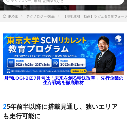
テクノロジー
,
動画
,
記者会見など
テクノロジー/製品
【現地取材・動画】ラピュタ自動フォー
HOME
月刊LOGI-BIZ 7月号は「未来を創る輸送改革」 先行企業の
生存戦略を徹底取材
25年前半以降に搭載見通し、狭いエリア
も走行可能に