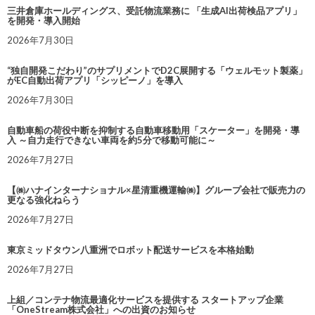
三井倉庫ホールディングス、受託物流業務に 「生成AI出荷検品アプリ」
を開発・導入開始
2026年7月30日
“独自開発こだわり”のサプリメントでD2C展開する「ウェルモット製薬」
がEC自動出荷アプリ「シッピーノ」を導入
2026年7月30日
自動車船の荷役中断を抑制する自動車移動用「スケーター」を開発・導
入 ～自力走行できない車両を約5分で移動可能に～
2026年7月27日
【㈱ハナインターナショナル×星清重機運輸㈱】グループ会社で販売力の
更なる強化ねらう
2026年7月27日
東京ミッドタウン八重洲でロボット配送サービスを本格始動
2026年7月27日
上組／コンテナ物流最適化サービスを提供する スタートアップ企業
「OneStream株式会社」への出資のお知らせ