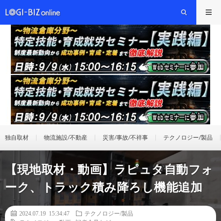
独自取材
物流施設/不動産
災害/事故/不祥事
テクノロジー/製品
【現地取材・動画】ラピュタ自動フォ
ーク、トラック積み降ろし機能追加
2024.07.19 15:34:47
テクノロジー/製品