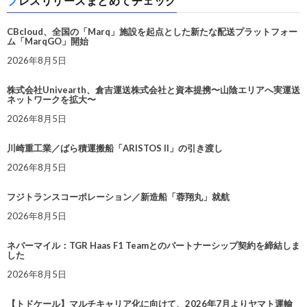
プレスリリースまとめてチェック
CBcloud、全国の「Marq」施設を起点とした新たな配送プラットフォー
ム「MarqGO」開始
2026年8月5日
株式会社Univearth、倉吉運送株式会社と資本提携〜山陰エリアへ実運送
ネットワークを拡大〜
2026年8月5日
川崎重工業／ばら積運搬船「ARISTOS II」の引き渡し
2026年8月5日
フジトランスコーポレーション／新造船「蓉翔丸」就航
2026年8月5日
ネバーマイル：TGR Haas F1 Teamとのパートナーシップ契約を締結しま
した
2026年8月5日
【トドケール】マルチキャリア化に向けて、2026年7月よりヤマト運輸