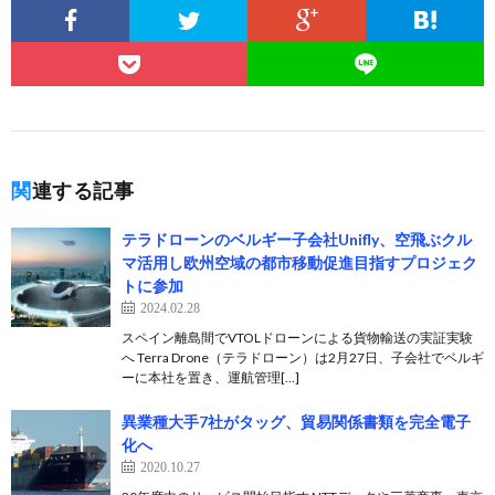
関連する記事
テラドローンのベルギー子会社Unifly、空飛ぶクル
マ活用し欧州空域の都市移動促進目指すプロジェク
トに参加
2024.02.28
スペイン離島間でVTOLドローンによる貨物輸送の実証実験
へ Terra Drone（テラドローン）は2月27日、子会社でベルギ
ーに本社を置き、運航管理[…]
異業種大手7社がタッグ、貿易関係書類を完全電子
化へ
2020.10.27