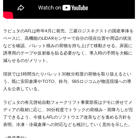
ラピュタのAFLは昨年4月に発売。三菱ロジスネクストの国産車体を
ベースに、高機能のLiDARセンサーで自分の現在位置や周辺の状況
などを確認、パレット積みの荷物を持ち上げて移動させる。床面に
誘導用のテープや反射板を貼る必要がなく、導入時の手間を大幅に
減らせるのがメリット。
現状では1時間当たりパレット30枚分程度の荷物を取り扱えるとい
う。既に安田倉庫やTOTO、鈴与、SBSロジコムが物流現場への導
入を公表している。
ラピュタの有元啓祐自動フォークリフト事業部長はデモに併せてメ
ディアの取材に応じ、30分程度でトラックの荷積み・荷降ろしが完
了できるよう、今後もAFLのソフトウエア改良などを進める方針を
表明。冷凍・冷蔵倉庫への対応なども検討していく意向を示した。
（藤原秀行）