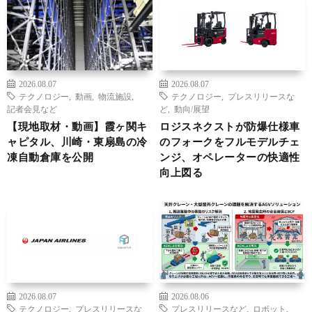
2026.08.07
2026.08.07
テクノロジー
,
動画
,
物流施設
,
テクノロジー
,
プレスリリースな
記者会見など
ど
,
動向/展望
【現地取材・動画】霞ヶ関キ
ロジスネクストが防爆仕様車
ャピタル、川崎・東扇島の冷
のフォークをフルモデルチェ
凍自動倉庫を公開
ンジ、オペレーターの快適性
向上図る
2026.08.07
2026.08.06
テクノロジー
,
プレスリリースな
プレスリリースなど
,
ロボット
,