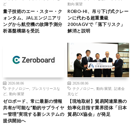
ど
動向/展望
量子技術のエー・スター・ク
ROBO-HI、吊り下げ式クレー
ォンタム、JALエンジニアリ
ンに代わる超重量級
ングから航空機の故障予測分
200tAGVで「落下リスク」
析基盤構築を受託
解消と説明
2026.08.06
2026.08.06
テクノロジー
,
プレスリリースな
テクノロジー
,
動向/展望
,
記者会
ど
,
動向/展望
見など
ゼロボード、常に最新の情報
【現地取材】貿易関連業務の
共有が可能な“動的サプライヤ
効率化目指す業界団体「日本
ー管理”実現する新システムの
貿易DX協会」が発足
提供開始へ