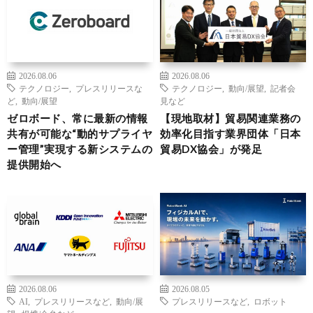
2026.08.06
2026.08.06
テクノロジー
,
プレスリリースな
テクノロジー
,
動向/展望
,
記者会
ど
,
動向/展望
見など
ゼロボード、常に最新の情報
【現地取材】貿易関連業務の
共有が可能な“動的サプライヤ
効率化目指す業界団体「日本
ー管理”実現する新システムの
貿易DX協会」が発足
提供開始へ
2026.08.06
2026.08.05
AI
,
プレスリリースなど
,
動向/展
プレスリリースなど
,
ロボット