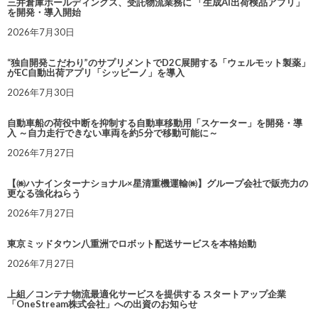
三井倉庫ホールディングス、受託物流業務に 「生成AI出荷検品アプリ」
を開発・導入開始
2026年7月30日
“独自開発こだわり”のサプリメントでD2C展開する「ウェルモット製薬」
がEC自動出荷アプリ「シッピーノ」を導入
2026年7月30日
自動車船の荷役中断を抑制する自動車移動用「スケーター」を開発・導
入 ～自力走行できない車両を約5分で移動可能に～
2026年7月27日
【㈱ハナインターナショナル×星清重機運輸㈱】グループ会社で販売力の
更なる強化ねらう
2026年7月27日
東京ミッドタウン八重洲でロボット配送サービスを本格始動
2026年7月27日
上組／コンテナ物流最適化サービスを提供する スタートアップ企業
「OneStream株式会社」への出資のお知らせ