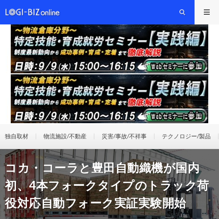
独自取材
物流施設/不動産
災害/事故/不祥事
テクノロジー/製品
コカ・コーラと豊田自動織機が国内
初、4本フォークタイプのトラック荷
役対応自動フォーク実証実験開始