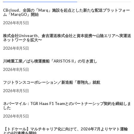
CBcloud、全国の「Marq」施設を起点とした新たな配送プラットフォー
ム「MarqGO」開始
2026年8月5日
株式会社Univearth、倉吉運送株式会社と資本提携〜山陰エリアへ実運送
ネットワークを拡大〜
2026年8月5日
川崎重工業／ばら積運搬船「ARISTOS II」の引き渡し
2026年8月5日
フジトランスコーポレーション／新造船「蓉翔丸」就航
2026年8月5日
ネバーマイル：TGR Haas F1 Teamとのパートナーシップ契約を締結しま
した
2026年8月5日
【トドケール】マルチキャリア化に向けて、2026年7月よりヤマト運輸
とのAPI連携を開始