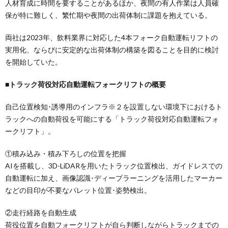
人材育成に時間を要することがあるほか、夜間の有人作業は人員確
保が特に難しく、繁忙期や夜間の出荷体制に課題を抱えている。
両社は2023年、飲料業界に対応した4本フォーク自動運転リフトの
実用化、ならびに安定的な出荷体制の構築を図ることを目的に検討
を開始していた。
■トラック荷役対応自動運転フォークリフトの概要
自己位置検知･誘導用のインフラ※２を設置しない環境下におけるト
ラックへの自動荷役を可能にする「トラック荷役対応自動運転フォ
ークリフト」。
①積み込み・積み下ろしの位置を把握
AIを搭載し、3D-LiDARを用いたトラック位置検出、ガイドレスでの
自動運転に加え、画像認識･ディープラーニングを活用したマーカー
などの目印が不要なパレット位置･姿勢検出。
②走行経路を自動生成
荷役位置を自動フォークリフトが自ら判断しながらトラックまでの