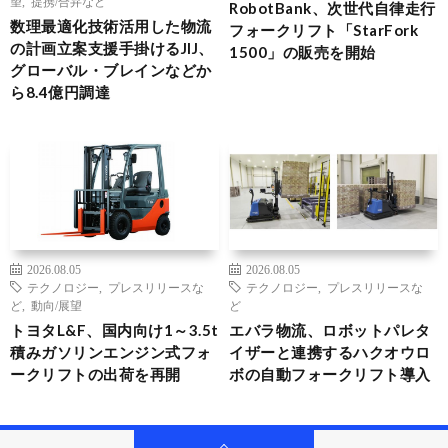
望
,
提携/合弁など
RobotBank、次世代自律走行
数理最適化技術活用した物流
フォークリフト「StarFork
の計画立案支援手掛けるJIJ、
1500」の販売を開始
グローバル・ブレインなどか
ら8.4億円調達
2026.08.05
2026.08.05
テクノロジー
,
プレスリリースな
テクノロジー
,
プレスリリースな
ど
,
動向/展望
ど
トヨタL&F、国内向け1～3.5t
エバラ物流、ロボットパレタ
積みガソリンエンジン式フォ
イザーと連携するハクオウロ
ークリフトの出荷を再開
ボの自動フォークリフト導入