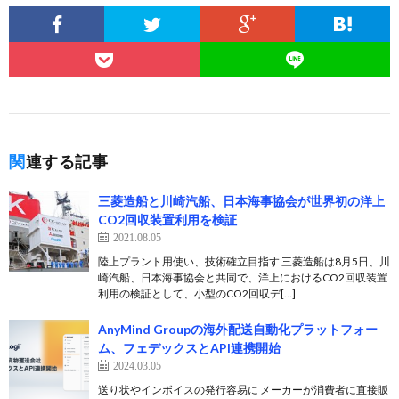
関連する記事
三菱造船と川崎汽船、日本海事協会が世界初の洋上
CO2回収装置利用を検証
2021.08.05
陸上プラント用使い、技術確立目指す 三菱造船は8月5日、川
崎汽船、日本海事協会と共同で、洋上におけるCO2回収装置
利用の検証として、小型のCO2回収デ[…]
AnyMind Groupの海外配送自動化プラットフォー
ム、フェデックスとAPI連携開始
2024.03.05
送り状やインボイスの発行容易に メーカーが消費者に直接販