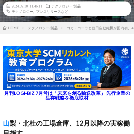
2024.09.10 11:46:11
テクノロジー/製品
テクノロジー
,
プレスリリースなど
テクノロジー/製品
コカ・コーラと豊田自動織機が国内初、
HOME
月刊LOGI-BIZ 7月号は「未来を創る輸送改革」 先行企業の
生存戦略を徹底取材
山梨・北杜の工場倉庫、12月以降の実稼働
目指す