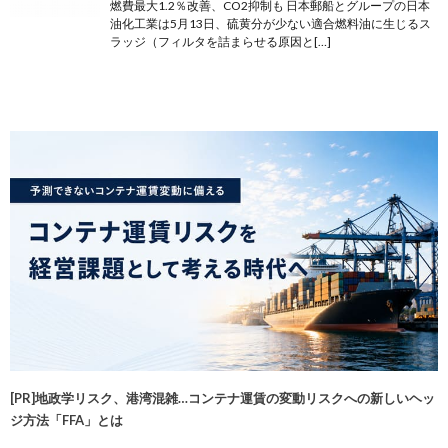
燃費最大1.2％改善、CO2抑制も 日本郵船とグループの日本
油化工業は5月13日、硫黄分が少ない適合燃料油に生じるス
ラッジ（フィルタを詰まらせる原因と[…]
[PR]地政学リスク、港湾混雑…コンテナ運賃の変動リスクへの新しいヘッ
ジ方法「FFA」とは