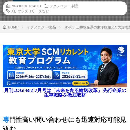
2024.09.30 18:41:03
テクノロジー/製品
AI
,
プレスリリースなど
テクノロジー/製品
JDSC、三井物産系の東洋船舶とAI大
HOME
月刊LOGI-BIZ 7月号は「未来を創る輸送改革」 先行企業の
生存戦略を徹底取材
専門性高い問い合わせにも迅速対応可能見
込む