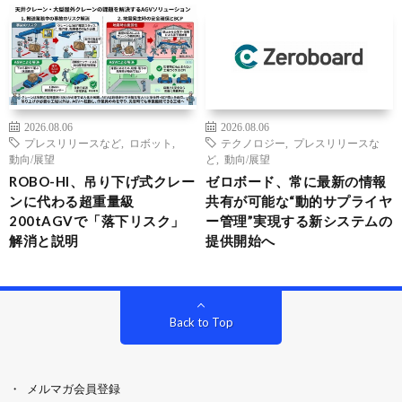
2026.08.06
2026.08.06
プレスリリースなど
,
ロボット
,
テクノロジー
,
プレスリリースな
動向/展望
ど
,
動向/展望
ROBO-HI、吊り下げ式クレー
ゼロボード、常に最新の情報
ンに代わる超重量級
共有が可能な“動的サプライヤ
200tAGVで「落下リスク」
ー管理”実現する新システムの
解消と説明
提供開始へ
Back to Top
メルマガ会員登録