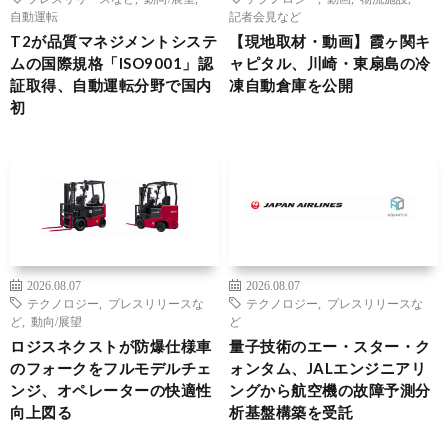
自動運転
記者会見など
T2が品質マネジメントシステ
【現地取材・動画】霞ヶ関キ
ムの国際規格「ISO9001」認
ャピタル、川崎・東扇島の冷
証取得、自動運転分野で国内
凍自動倉庫を公開
初
2026.08.07
2026.08.07
テクノロジー
,
プレスリリースな
テクノロジー
,
プレスリリースな
ど
,
動向/展望
ど
ロジスネクストが防爆仕様車
量子技術のエー・スター・ク
のフォークをフルモデルチェ
ォンタム、JALエンジニアリ
ンジ、オペレーターの快適性
ングから航空機の故障予測分
向上図る
析基盤構築を受託