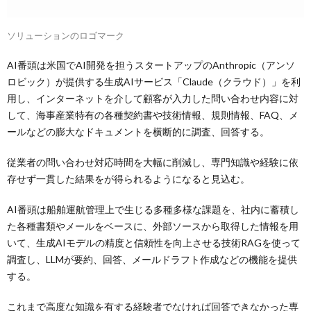
ソリューションのロゴマーク
AI番頭は米国でAI開発を担うスタートアップのAnthropic（アンソ
ロビック）が提供する生成AIサービス「Claude（クラウド）」を利
用し、インターネットを介して顧客が入力した問い合わせ内容に対
して、海事産業特有の各種契約書や技術情報、規則情報、FAQ、メ
ールなどの膨大なドキュメントを横断的に調査、回答する。
従業者の問い合わせ対応時間を大幅に削減し、専門知識や経験に依
存せず一貫した結果をが得られるようになると見込む。
AI番頭は船舶運航管理上で生じる多種多様な課題を、社内に蓄積し
た各種書類やメールをベースに、外部ソースから取得した情報を用
いて、生成AIモデルの精度と信頼性を向上させる技術RAGを使って
調査し、LLMが要約、回答、メールドラフト作成などの機能を提供
する。
これまで高度な知識を有する経験者でなければ回答できなかった専