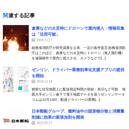
関連する記事
倉庫などの火災時にドローンで屋内侵入・情報収集
は「活用可能」
2019.11.27
総務省消防庁が研究成果を公表、一定の条件提言 総務省消防
庁はこのほど、倉庫などの火災時にドローン（無人飛行機）
を遠隔操作で屋内に侵入させ、カメラなどで[…]
ゼンリン、ドライバー業務効率化支援アプリの提供
を開始
2018.12.14
精密な住宅地図上に配送指定時間の登録・表示など可能 地
図大手ゼンリン傘下で電子地図データを扱うゼンリンデータ
コムは12月14日、配達ドライバーの業務[…]
日本郵船グループ、燃料油中の固形物分散と消費量
削減に効果の新添加剤を開発
2022.05.17