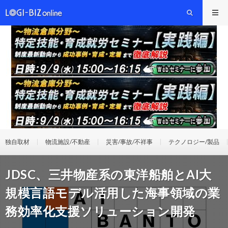
独自取材
物流施設/不動産
災害/事故/不祥事
テクノロジー/製品
JDSC、三井物産系の東洋船舶とAI大
規模言語モデル活用した海事領域の業
務効率化支援ソリューション開発