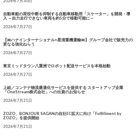
2026年7月30日
自動車船の荷役中断を抑制する自動車移動用「スケーター」を開発・導
入 ～自力走行できない車両を約5分で移動可能に～
2026年7月27日
【㈱ハナインターナショナル×星清重機運輸㈱】グループ会社で販売力の
更なる強化ねらう
2026年7月27日
東京ミッドタウン八重洲でロボット配送サービスを本格始動
2026年7月27日
上組／コンテナ物流最適化サービスを提供する スタートアップ企業
「OneStream株式会社」への出資のお知らせ
2026年7月21日
ZOZO、BONJOUR SAGANの自社EC拡大に向け「Fulfillment by
ZOZO」を提供開始
2026年7月21日