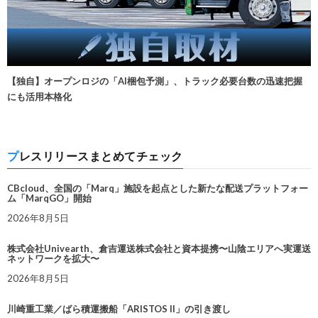
【独自】オープンロジの「AI梱包予測」、トラック必要台数の迅速把握
にも活用本格化
プレスリリースまとめてチェック
CBcloud、全国の「Marq」施設を起点とした新たな配送プラットフォー
ム「MarqGO」開始
2026年8月5日
株式会社Univearth、倉吉運送株式会社と資本提携〜山陰エリアへ実運送
ネットワークを拡大〜
2026年8月5日
川崎重工業／ばら積運搬船「ARISTOS II」の引き渡し