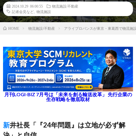
2024.10.29 06:00:55
物流施設/不動産
記者会見など
,
物流施設
物流施設/不動産
アライプロバンスが東京・東葛西で物流施
HOME
月刊LOGI-BIZ 7月号は「未来を創る輸送改革」 先行企業の
生存戦略を徹底取材
新井社長「『24年問題』は立地が必ず解
決」と自信