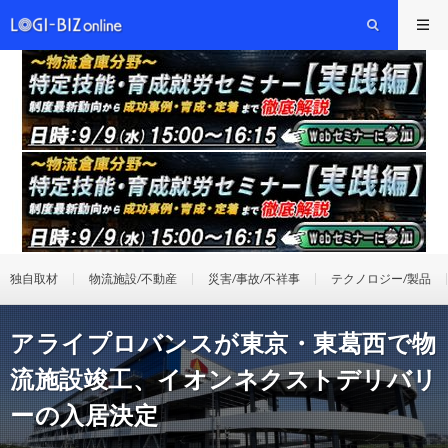
独自取材
物流施設/不動産
災害/事故/不祥事
テクノロジー/製品
アライプロバンスが東京・東葛西で物
流施設竣工、イオンネクストデリバリ
ーの入居決定