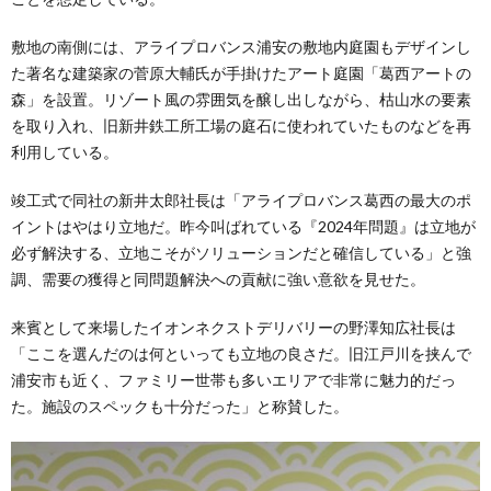
敷地の南側には、アライプロバンス浦安の敷地内庭園もデザインし
た著名な建築家の菅原大輔氏が手掛けたアート庭園「葛西アートの
森」を設置。リゾート風の雰囲気を醸し出しながら、枯山水の要素
を取り入れ、旧新井鉄工所工場の庭石に使われていたものなどを再
利用している。
竣工式で同社の新井太郎社長は「アライプロバンス葛西の最大のポ
イントはやはり立地だ。昨今叫ばれている『2024年問題』は立地が
必ず解決する、立地こそがソリューションだと確信している」と強
調、需要の獲得と同問題解決への貢献に強い意欲を見せた。
来賓として来場したイオンネクストデリバリーの野澤知広社長は
「ここを選んだのは何といっても立地の良さだ。旧江戸川を挟んで
浦安市も近く、ファミリー世帯も多いエリアで非常に魅力的だっ
た。施設のスペックも十分だった」と称賛した。