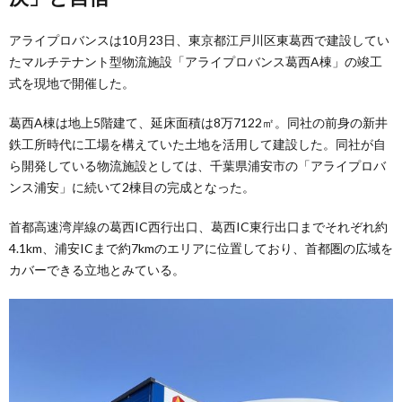
アライプロバンスは10月23日、東京都江戸川区東葛西で建設してい
たマルチテナント型物流施設「アライプロバンス葛西A棟」の竣工
式を現地で開催した。
葛西A棟は地上5階建て、延床面積は8万7122㎡。同社の前身の新井
鉄工所時代に工場を構えていた土地を活用して建設した。同社が自
ら開発している物流施設としては、千葉県浦安市の「アライプロバ
ンス浦安」に続いて2棟目の完成となった。
首都高速湾岸線の葛西IC西行出口、葛西IC東行出口までそれぞれ約
4.1km、浦安ICまで約7kmのエリアに位置しており、首都圏の広域を
カバーできる立地とみている。