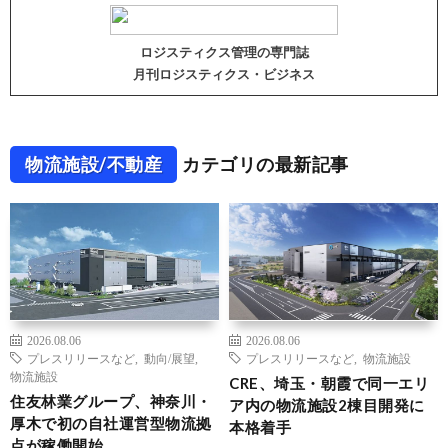
ロジスティクス管理の専門誌
月刊ロジスティクス・ビジネス
物流施設/不動産
カテゴリの最新記事
2026.08.06
2026.08.06
プレスリリースなど
,
動向/展望
,
プレスリリースなど
,
物流施設
物流施設
CRE、埼玉・朝霞で同一エリ
住友林業グループ、神奈川・
ア内の物流施設2棟目開発に
厚木で初の自社運営型物流拠
本格着手
点が稼働開始