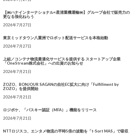
【㈱ハナインターナショナル×星清重機運輸㈱】グループ会社で販売力の
更なる強化ねらう
2026年7月27日
東京ミッドタウン八重洲でロボット配送サービスを本格始動
2026年7月27日
上組／コンテナ物流最適化サービスを提供する スタートアップ企業
「OneStream株式会社」への出資のお知らせ
2026年7月21日
ZOZO、BONJOUR SAGANの自社EC拡大に向け「Fulfillment by
ZOZO」を提供開始
2026年7月21日
ロジポケ、「パスキー認証（MFA）」機能をリリース
2026年7月21日
NTTロジスコ、エンタメ物流の平時5倍の波動を「t-Sort MAS」で吸収