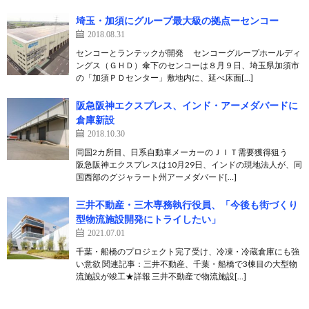
埼玉・加須にグループ最大級の拠点ーセンコー
2018.08.31
センコーとランテックが開発 センコーグループホールディ
ングス（ＧＨＤ）傘下のセンコーは８月９日、埼玉県加須市
の「加須ＰＤセンター」敷地内に、延べ床面[…]
阪急阪神エクスプレス、インド・アーメダバードに
倉庫新設
2018.10.30
同国2カ所目、日系自動車メーカーのＪＩＴ需要獲得狙う
阪急阪神エクスプレスは10月29日、インドの現地法人が、同
国西部のグジャラート州アーメダバード[…]
三井不動産・三木専務執行役員、「今後も街づくり
型物流施設開発にトライしたい」
2021.07.01
千葉・船橋のプロジェクト完了受け、冷凍・冷蔵倉庫にも強
い意欲 関連記事：三井不動産、千葉・船橋で3棟目の大型物
流施設が竣工★詳報 三井不動産で物流施設[…]