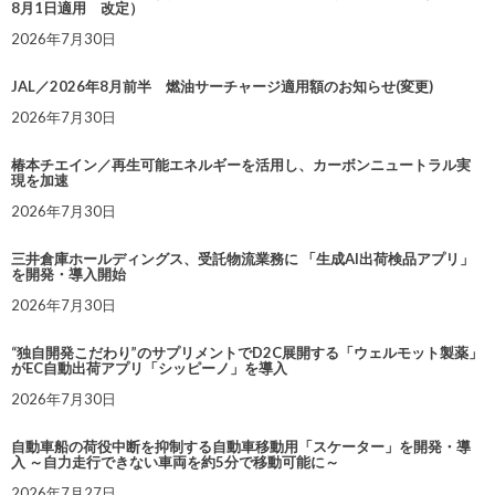
8月1日適用 改定）
2026年7月30日
JAL／2026年8月前半 燃油サーチャージ適用額のお知らせ(変更)
2026年7月30日
椿本チエイン／再生可能エネルギーを活用し、カーボンニュートラル実
現を加速
2026年7月30日
三井倉庫ホールディングス、受託物流業務に 「生成AI出荷検品アプリ」
を開発・導入開始
2026年7月30日
“独自開発こだわり”のサプリメントでD2C展開する「ウェルモット製薬」
がEC自動出荷アプリ「シッピーノ」を導入
2026年7月30日
自動車船の荷役中断を抑制する自動車移動用「スケーター」を開発・導
入 ～自力走行できない車両を約5分で移動可能に～
2026年7月27日