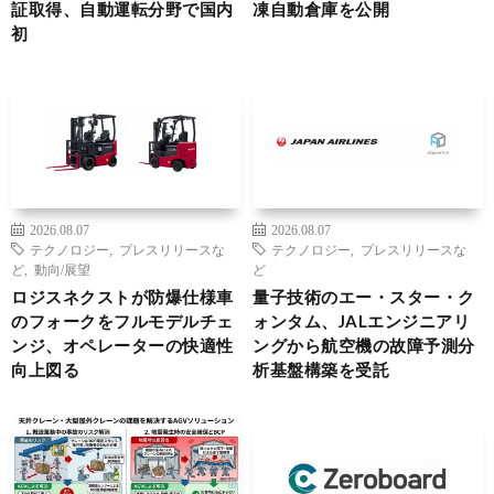
証取得、自動運転分野で国内
凍自動倉庫を公開
初
2026.08.07
2026.08.07
テクノロジー
,
プレスリリースな
テクノロジー
,
プレスリリースな
ど
,
動向/展望
ど
ロジスネクストが防爆仕様車
量子技術のエー・スター・ク
のフォークをフルモデルチェ
ォンタム、JALエンジニアリ
ンジ、オペレーターの快適性
ングから航空機の故障予測分
向上図る
析基盤構築を受託