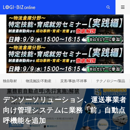
独自取材
物流施設/不動産
災害/事故/不祥事
テクノロジー/製品
デンソーソリューション、運送事業者
向け管理システムに業務「前」自動点
呼機能を追加