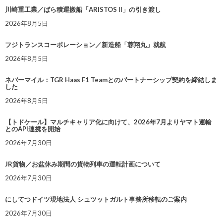
川崎重工業／ばら積運搬船「ARISTOS II」の引き渡し
2026年8月5日
フジトランスコーポレーション／新造船「蓉翔丸」就航
2026年8月5日
ネバーマイル：TGR Haas F1 Teamとのパートナーシップ契約を締結しま
した
2026年8月5日
【トドケール】マルチキャリア化に向けて、2026年7月よりヤマト運輸
とのAPI連携を開始
2026年7月30日
JR貨物／お盆休み期間の貨物列車の運転計画について
2026年7月30日
にしてつドイツ現地法人 シュツットガルト事務所移転のご案内
2026年7月30日