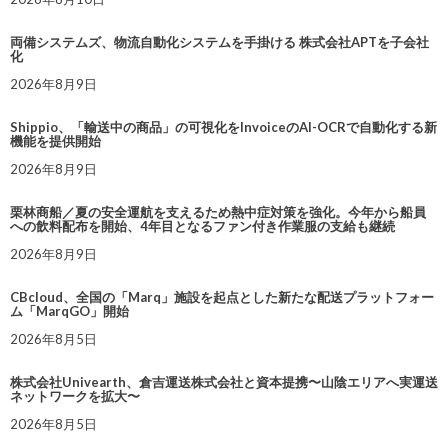
両備システムズ、物流自動化システムを手掛ける 株式会社APTを子会社
化
2026年8月9日
Shippio、「輸送中の商品」の可視化をInvoiceのAI-OCRで自動化する新
機能を提供開始
2026年8月9日
栗林商船／夏の安全運航を支えるため熱中症対策を強化。今年から船員
への飲料配布を開始、4年目となるファン付き作業服の支給も継続
2026年8月9日
CBcloud、全国の「Marq」施設を起点とした新たな配送プラットフォー
ム「MarqGO」開始
2026年8月5日
株式会社Univearth、倉吉運送株式会社と資本提携〜山陰エリアへ実運送
ネットワークを拡大〜
2026年8月5日