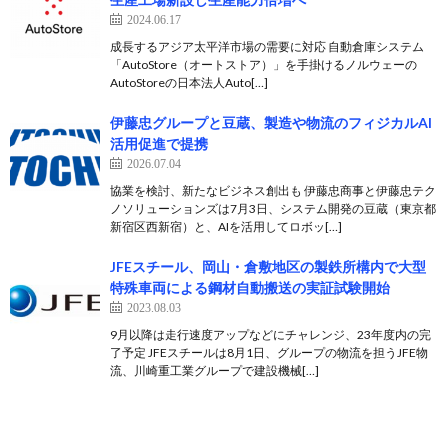
2024.06.17
成長するアジア太平洋市場の需要に対応 自動倉庫システム
「AutoStore（オートストア）」を手掛けるノルウェーの
AutoStoreの日本法人Auto[…]
伊藤忠グループと豆蔵、製造や物流のフィジカルAI
活用促進で提携
2026.07.04
協業を検討、新たなビジネス創出も 伊藤忠商事と伊藤忠テク
ノソリューションズは7月3日、システム開発の豆蔵（東京都
新宿区西新宿）と、AIを活用してロボッ[…]
JFEスチール、岡山・倉敷地区の製鉄所構内で大型
特殊車両による鋼材自動搬送の実証試験開始
2023.08.03
9月以降は走行速度アップなどにチャレンジ、23年度内の完
了予定 JFEスチールは8月1日、グループの物流を担うJFE物
流、川崎重工業グループで建設機械[…]