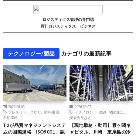
ロジスティクス管理の専門誌
月刊ロジスティクス・ビジネス
テクノロジー/製品
カテゴリの最新記事
2026.08.08
2026.08.07
プレスリリースなど
,
動向/展望
,
テクノロジー
,
動画
,
物流施設
,
自動運転
記者会見など
T2が品質マネジメントシステ
【現地取材・動画】霞ヶ関キ
ムの国際規格「ISO9001」認
ャピタル、川崎・東扇島の冷