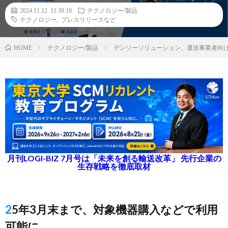
2024.11.12 11:39:10
テクノロジー/製品
テクノロジー
,
プレスリリースなど
テクノロジー/製品
デンソーソリューション、運送事業者向
HOME
月刊LOGI-BIZ 7月号は「未来を創る輸送改革」 先行企業の
生存戦略を徹底取材
25年3月末まで、対象機器購入などで利用
可能に