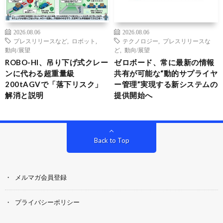
2026.08.06
2026.08.06
プレスリリースなど
,
ロボット
,
テクノロジー
,
プレスリリースな
動向/展望
ど
,
動向/展望
ROBO-HI、吊り下げ式クレー
ゼロボード、常に最新の情報
ンに代わる超重量級
共有が可能な“動的サプライヤ
200tAGVで「落下リスク」
ー管理”実現する新システムの
解消と説明
提供開始へ
Back to Top
メルマガ会員登録
プライバシーポリシー